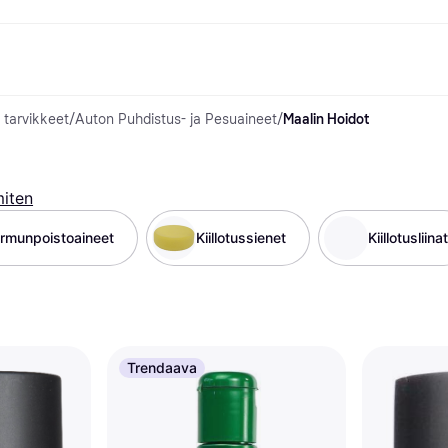
 tarvikkeet
/
Auton Puhdistus- ja Pesuaineet
/
Maalin Hoidot
suvaihtoehdot
Shoppaile ja vertaa hintoja
Ostokset ja palkinnot
Raha-asiat
Lisätietoa
Valokuvat
Toimis
com
suvaihtoehdot
Ale
Tutustu kauppoihin
Pelaaminen ja Viihde
Klarna-kortti
Mikä on Kla
sa heti
Kauneus & Terveys
Cashback
Puhelimet & Wearablet
Saldo
sa 30 päivän kuluessa
Vaatteet
Jäsenyys
Lapset ja Perhe
Tilityypit
miten
ratarvike
sa 3 erässä
Lelut
Moottorikuljetukset
Säästötili
oitus
Koti ja Sisustus
Puutarha ja Patio
Talletustili
rmunpoistoaineet
Kiillotussienet
Kiillotusliinat
ilePay
Ääni ja Kuva
Keittiökoneet
Urheilu ja Ulkoilu
Kodinkoneet
Tietotekniikka
Kirjat, Elokuvat ja Musiikki
isto
Tee se itse
Kaikki
Trendaava