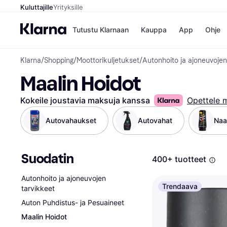
Kuluttajille
Yrityksille
Tutustu Klarnaan
Kauppa
App
Ohje
Klarna
/
Shopping
/
Moottorikuljetukset
/
Autonhoito ja ajoneuvojen
Kaupat
Mak
Maalin Hoidot
Booking.
Mak
Gigantti
Mak
H&M
Mak
Kokeile joustavia maksuja kanssa
Opettele 
Peten Koi
Mak
Wolt
Rah
Autovahaukset
Autovahat
Naa
Mob
Suodatin
Kauppahakem
400+ tuotteet
Autonhoito ja ajoneuvojen
Trendaava
tarvikkeet
Auton Puhdistus- ja Pesuaineet
Maalin Hoidot