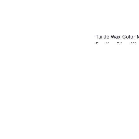
Turtle Wax Color 
Prestige Silver Wa
Autovaha
15,58 €
31,16 €/L
4 kauppoja