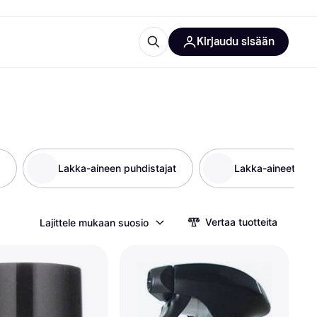
Kirjaudu sisään
totarvikkeet
rna?
Lakka-aineen puhdistajat
Lakka-aineet
 kategoriat
Vertaa tuotteita
Lajittele mukaan suosio