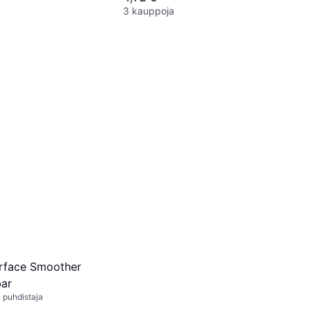
3 kauppoja
dlightPolish
4 €/L
rface Smoother
bar
 puhdistaja