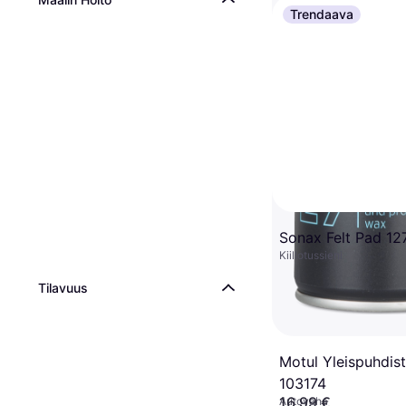
Trendaava
Sonax Felt Pad 12
Kiillotussieni
Tilavuus
Motul Yleispuhdis
103174
16,99 €
Autovaha