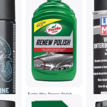
Turtle Wax Renew Polish
Autovahaus
7,48 €
14,96 €/L