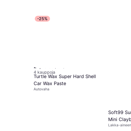
-25%
Meguiars Hybrid Ceramic
Wax G190526
Autovaha
24,28 €
31,53 €/L
Sonax Hea
4 kauppoja
Turtle Wax Super Hard Shell
Maalin Hoito
19,11 €
76,4
Car Wax Paste
4 kauppoja
Autovaha
Soft99 Su
Mini Clay
Lakka-aineen