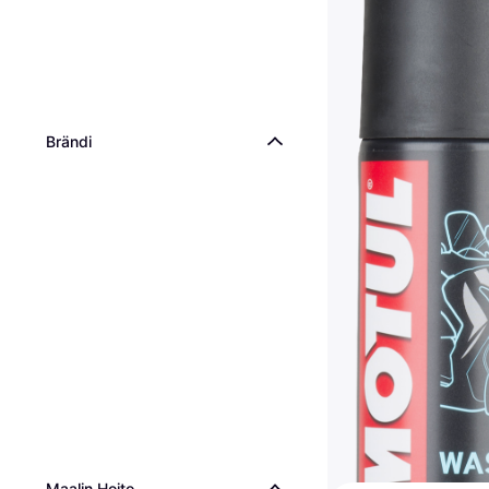
Brändi
Motul MC Care E1
Go Spray
Autovahaus
9,29 €
23,23 €/L
4 kauppoja
Maalin Hoito