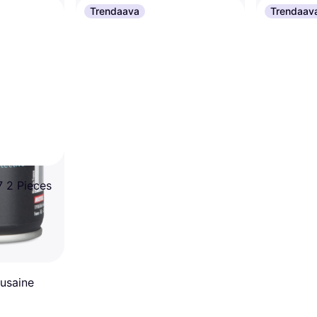
Trendaava
Trendaav
Motul Muo
Turtle Wax Wax it Wet
103000
Autovaha
Autovahaus
9,35 €
9,48 €
18,70 €/L
6 kauppoja
6 kauppoja
7 2 Pieces
tusaine