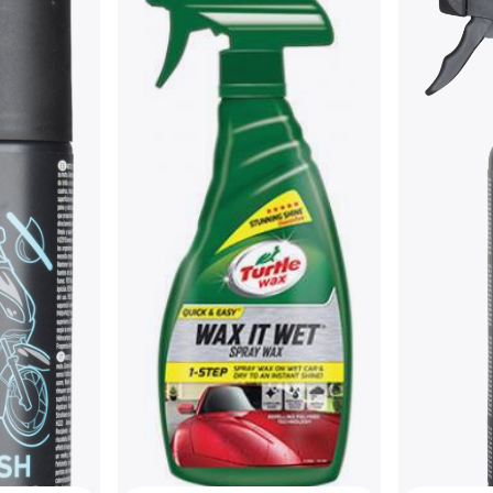
7 kauppoja
Liqui Mol
6100
Autovaha
14,99 €
29,
2 kauppoja
0 Shine &