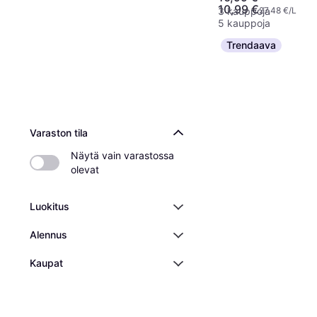
10,99 €
27,48 €/L
3 kauppoja
5 kauppoja
Trendaava
Varaston tila
Näytä vain varastossa 
olevat
Luokitus
Alennus
Kaupat