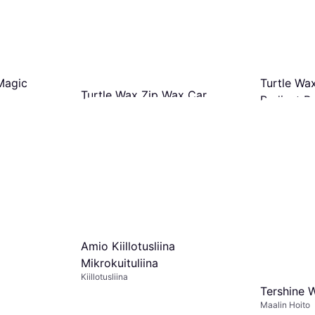
Magic
Turtle Wa
Turtle Wax Zip Wax Car
x
Radiant R
Wash & Wax
Autovaha
9,18 €
Autovaha
18,36
5,08 €
4 kauppoja
10,16 €/L
4 kauppoja
Amio Kiillotusliina
Mikrokuituliina
Kiillotusliina
Tershine 
Maalin Hoito