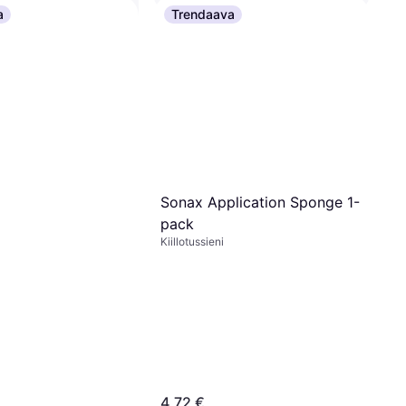
a
Trendaava
Sonax Xtreme Ceramic
vin Hoitoaine
Kiillotustahna
Autovahaus
26,13 €
52,26 €/L
2 kauppoja
Sonax Application Sponge 1-
pack
Kiillotussieni
4,72 €