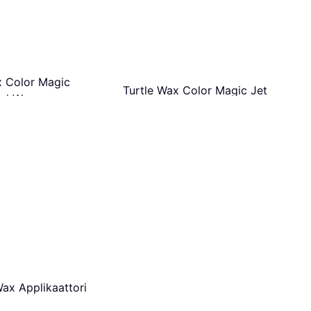
x Color Magic
Turtle Wax Color Magic Jet
ed Wax
Black Wax
Autovaha
 €/L
10,28 €
20,56 €/L
6 kauppoja
Wax Applikaattori