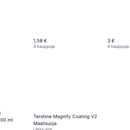
1,58 €
3 €
4 kauppoja
4 kauppoja
x
Tershine Magnify Coating V2
100 ml
Maalisuoja
Lakka-aine