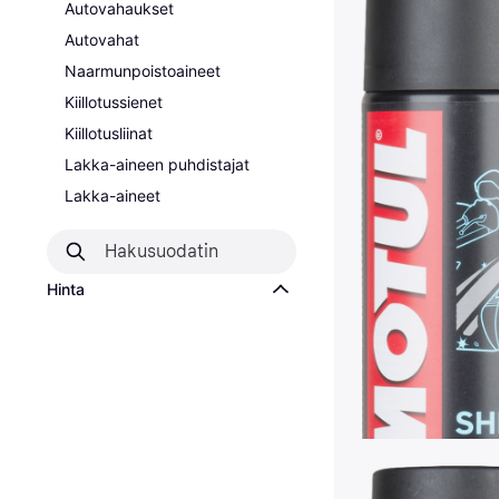
Autovahaukset
Autovahat
Naarmunpoistoaineet
Kiillotussienet
Kiillotusliinat
Lakka-aineen puhdistajat
Lakka-aineet
Hinta