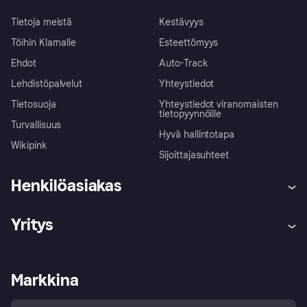
Tietoja meistä
Kestävyys
Töihin Klarnalle
Esteettömyys
Ehdot
Auto-Track
Lehdistöpalvelut
Yhteystiedot
Tietosuoja
Yhteystiedot viranomaisten
tietopyynnöille
Turvallisuus
Hyvä hallintotapa
Wikipink
Sijoittajasuhteet
Henkilöasiakas
Ohje
Reklamaatiot
Yritys
Kirjaudu sisään
Shoppaile turvallisesti Klarnalla
Kauppiastuki
Kehittäjät
Klarna app
Yksityisyysasetukset
Kirjaudu sisään yrityksenä
Operatiivinen tila
Markkina
Tutustu kauppoihin
Peruutusoikeutesi
Myy Klarnalla
Kumppanit ja integraatiot
Ostajan turva