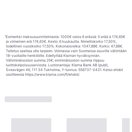
1
2
3
...
5
¹
Esimerkki maksusuunnitelmasta: 1000€ ostos 6 erässä: 5 erää à 174,65€
ja viimeinen erä 174,63€. Kesto: 6 kuukautta. Nimelliskorko 17,50%,
todellinen vuosikorko 17,50%. Kokonaisvelka: 1047,88€. Korko: 47,88€.
Talletus saattaa olla tarpeen. Voimassa vain Suomessa asuville vähintään
18-vuotiaille henkilöille. Edellyttää Klarnan hyväksynnän.
Vähimmäisoston summa 25€; enimmäisoston summa riippuu
luottokelpoisuusarviosta. Luotonantaja: Klarna Bank AB (publ),
Sveavägen 46, 111 34 Tukholma, Y-tunnus: 556737-0431. Katso ehdot
Valvoline Antifreeze G13 Yellow 5L Ready Mixed 874734
osoitteesta
https://www.klarna.com/fi/ehdot/
.
Pakkaneste ja Auton Moottorin Jäähdytysneste
38,08 €
Tai 6,66 €/kk.
¹
4 kauppoja