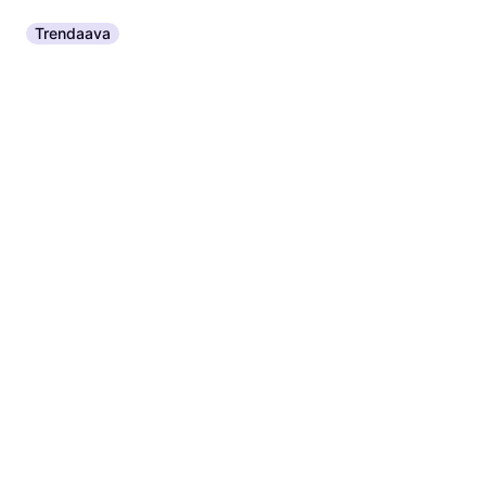
Trendaava
Mannol Jäähdytinneste MN4011-20
Pakkaneste ja Auton Moottorin Jäähdytysneste
40,18 €
Tai 7,02 €/kk.
¹
3 kauppoja