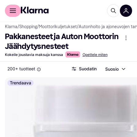
Kuluttajille
Yrityksille
Klarna
/
Shopping
/
Moottorikuljetukset
/
Autonhoito ja ajoneuvojen tar
Pakkanesteet ja Auton Moottorin 
Jäähdytysnesteet
Kokeile joustavia maksuja kanssa
Opettele miten
200+ tuotteet
Suodatin
Suosio
Trendaava