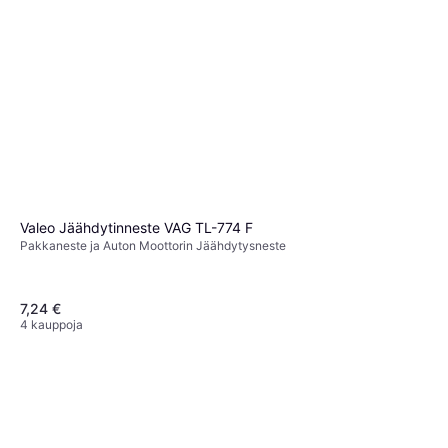
Valeo Jäähdytinneste VAG TL-774 F
Shell Jäähdytinneste 1410122-005-01-999 Antifreeze/Coolant
Pakkaneste ja Auton Moottorin Jäähdytysneste
Pakkaneste ja Auton Moottorin Jäähdytysneste
8,11 €
3 kauppoja
7,24 €
4 kauppoja