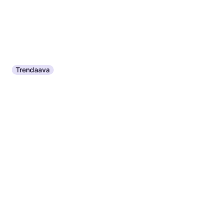
Trendaava
Mannol AG11 Longterm MN4011-5 Antifreeze 5L Jäähdytinneste
Pakkaneste ja Auton Moottorin Jäähdytysneste
13,88 €
4 kauppoja