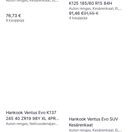
Auton rengas, Kesärenkaat, Ei,
SBL
K125 185/60 R15 84H
Henkilöauto, Profiili 55 %,
Auton rengas, Kesärenkaat, Ei,
Nopeusindeksi V (240 km/h)
91,46 €
91,55 €
Henkilöauto, Profiili 60 %,
76,73 €
Nopeusindeksi H (210 km/h)
4 kauppoja
6 kauppoja
Hankook Ventus Evo K137
245 40 ZR19 98Y XL 4PR
Hankook Ventus Evo SUV
Auton rengas, Nelivuodenajan
Tire
Kesärenkaat
renkaat, Kesärenkaat, Ei,
Auton rengas, Kesärenkaat, Ei,