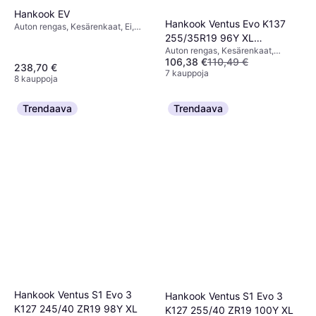
Hankook EV
Hankook Ventus Evo K137
Auton rengas, Kesärenkaat, Ei,
255/35R19 96Y XL
Henkilöauto, Profiili 40 %,
Nopeusindeksi W (270 km/h)
Auton rengas, Kesärenkaat,
Kesärenkaat
106,38 €
110,49 €
Henkilöauto, Profiili 35 %,
238,70 €
Nopeusindeksi Y (300 km/h)
7 kauppoja
8 kauppoja
Trendaava
Trendaava
Hankook Ventus S1 Evo 3
Hankook Ventus S1 Evo 3
K127 245/40 ZR19 98Y XL
K127 255/40 ZR19 100Y XL