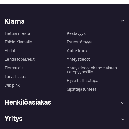
Klarna
Tietoja meistä
Kestävyys
Töihin Klarnalle
Esteettömyys
Ehdot
Auto-Track
Lehdistöpalvelut
Yhteystiedot
Tietosuoja
Yhteystiedot viranomaisten
tietopyynnöille
Turvallisuus
Hyvä hallintotapa
Wikipink
Sijoittajasuhteet
Henkilöasiakas
Ohje
Reklamaatiot
Yritys
Kirjaudu sisään
Shoppaile turvallisesti Klarnalla