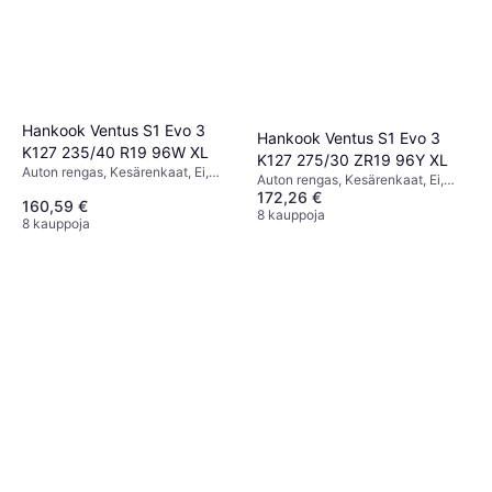
Hankook Ventus S1 Evo 3
Hankook Ventus S1 Evo 3
K127 235/40 R19 96W XL
K127 275/30 ZR19 96Y XL
Auton rengas, Kesärenkaat, Ei,
Auton rengas, Kesärenkaat, Ei,
Profiili 40 %
172,26 €
Henkilöauto, Profiili 30 %,
160,59 €
Nopeusindeksi Y (300 km/h)
8 kauppoja
8 kauppoja