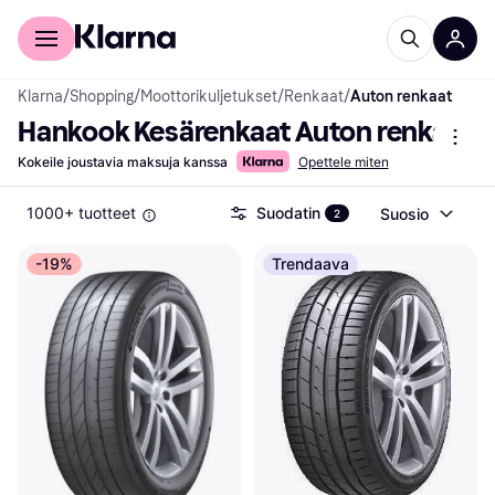
Kuluttajille
Yrityksille
Klarna
/
Shopping
/
Moottorikuljetukset
/
Renkaat
/
Auton renkaat
Hankook Kesärenkaat Auton renkaat
Kokeile joustavia maksuja kanssa
Opettele miten
1000+ tuotteet
Suodatin
Suosio
2
-19%
Trendaava