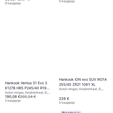
Nopeusindeksi W (270 km/h)
5 kauppoja
6 kauppoja
Hankook iON evo SUV IK01A
Hankook Ventus S1 Evo 3
255/45 ZR21 106Y XL
K127B HRS P245/40 R19
Auton rengas, Kesärenkaat, Ei,
Auton rengas, Kesärenkaat, Ei,
98Y XL 4PR *, runflat SBL
Profiili 45 %, Nopeusindeksi Y
190,08 €
202,24 €
Henkilöauto, Nopeusindeksi Y
(300 km/h)
226 €
(300 km/h), W (270 km/h)
5 kauppoja
5 kauppoja