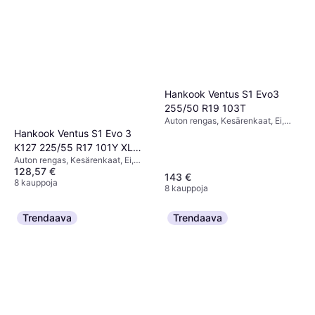
Hankook Ventus S1 Evo3
255/50 R19 103T
Auton rengas, Kesärenkaat, Ei,
Maastoauto, Profiili 50 %,
Hankook Ventus S1 Evo 3
Nopeusindeksi T (190 km/h)
K127 225/55 R17 101Y XL
Auton rengas, Kesärenkaat, Ei,
4PR
128,57 €
Henkilöauto, Profiili 55 %,
143 €
Nopeusindeksi Y (300 km/h)
8 kauppoja
8 kauppoja
Trendaava
Trendaava