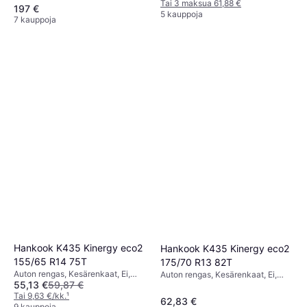
35 %, Nopeusindeksi Y (300 km/h)
Tai 3 maksua 61,88 €
197 €
5 kauppoja
7 kauppoja
Hankook K435 Kinergy eco2
Hankook K435 Kinergy eco2
155/65 R14 75T
175/70 R13 82T
Auton rengas, Kesärenkaat, Ei,
Auton rengas, Kesärenkaat, Ei,
55,13 €
59,87 €
Henkilöauto, Profiili 65 %,
Profiili 70 %, Nopeusindeksi T (190
Nopeusindeksi T (190 km/h)
Tai 9,63 €/kk.
¹
km/h)
62,83 €
9 kauppoja