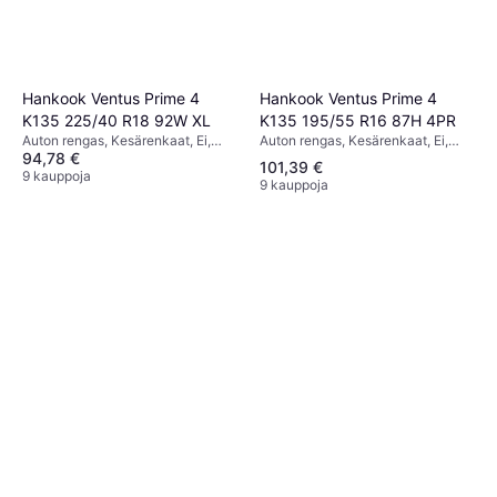
Hankook Ventus Prime 4
Hankook Ventus Prime 4
K135 195/55 R16 87H 4PR
K135 225/40 R18 92W XL
Auton rengas, Kesärenkaat, Ei,
Auton rengas, Kesärenkaat, Ei,
94,78 €
Profiili 55 %, Nopeusindeksi H (210
Profiili 40 %, Nopeusindeksi W
101,39 €
km/h)
(270 km/h)
9 kauppoja
9 kauppoja