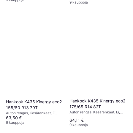
9 kauppoja
Hankook K435 Kinergy eco2
Hankook K435 Kinergy eco2
175/65 R14 82T
155/80 R13 79T
Auton rengas, Kesärenkaat, Ei,
Auton rengas, Kesärenkaat, Ei,
Henkilöauto, Profiili 65 %,
63,50 €
Profiili 80 %, Nopeusindeksi T (190
64,11 €
Nopeusindeksi T (190 km/h)
km/h)
9 kauppoja
9 kauppoja