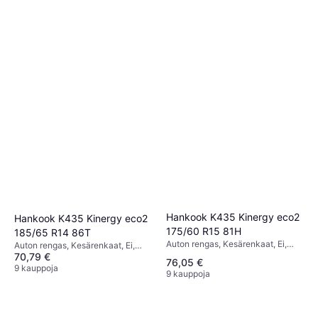
Hankook K435 Kinergy eco2
Hankook K435 Kinergy eco2
175/60 R15 81H
185/65 R14 86T
Auton rengas, Kesärenkaat, Ei,
Auton rengas, Kesärenkaat, Ei,
Henkilöauto, Profiili 60 %,
70,79 €
Profiili 65 %, Nopeusindeksi T (190
76,05 €
Nopeusindeksi H (210 km/h)
km/h)
9 kauppoja
9 kauppoja