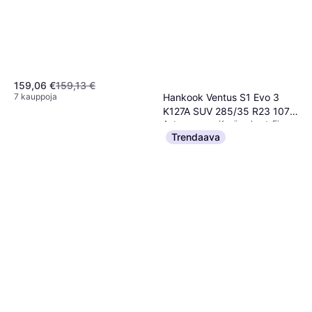
Henkilöauto, Profiili 30 %,
Nopeusindeksi Y (300 km/h)
159,06 €
159,13 €
Hankook Ventus S1 Evo 3
7 kauppoja
K127A SUV 285/35 R23 107Y
Auton rengas, Kesärenkaat, Ei,
XL 4PR
228,41 €
Maastoauto, Profiili 35 %,
Trendaava
Nopeusindeksi Y (300 km/h)
Tai 3 maksua 78,21 €
7 kauppoja