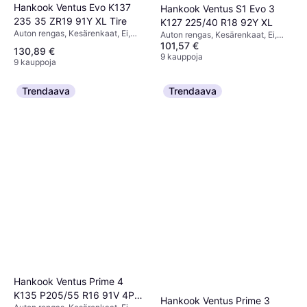
Hankook Ventus Evo K137
Hankook Ventus S1 Evo 3
235 35 ZR19 91Y XL Tire
K127 225/40 R18 92Y XL
Auton rengas, Kesärenkaat, Ei,
Auton rengas, Kesärenkaat, Ei,
Henkilöauto, Profiili 35 %,
101,57 €
Henkilöauto, Profiili 40 %,
130,89 €
Nopeusindeksi Y (300 km/h)
Nopeusindeksi Y (300 km/h)
9 kauppoja
9 kauppoja
Trendaava
Trendaava
Hankook Ventus Prime 4
K135 P205/55 R16 91V 4PR
Hankook Ventus Prime 3