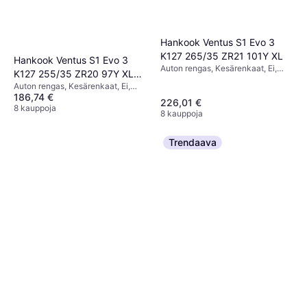
Hankook Ventus S1 Evo 3
K127 265/35 ZR21 101Y XL
Hankook Ventus S1 Evo 3
Auton rengas, Kesärenkaat, Ei,
K127 255/35 ZR20 97Y XL
Henkilöauto, Profiili 35 %,
Auton rengas, Kesärenkaat, Ei,
RunFlat
Nopeusindeksi Y (300 km/h)
186,74 €
Henkilöauto, Puhkeamaton, Profiili
226,01 €
35 %, Nopeusindeksi Y (300 km/h)
8 kauppoja
8 kauppoja
Trendaava