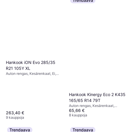
Trendaava
Hankook iON Evo 285/35
R21 105Y XL
Auton rengas, Kesärenkaat, Ei,
Profiili 35 %, Nopeusindeksi Y
(300 km/h)
Hankook Kinergy Eco 2 K435
165/65 R14 79T
Auton rengas, Kesärenkaat,
65,66 €
Talvirenkaat, Nelivuodenajan
263,40 €
renkaat, Ei, Henkilöauto, Profiili 65
8 kauppoja
9 kauppoja
%, Nopeusindeksi T (190 km/h), W
(270 km/h)
Trendaava
Trendaava