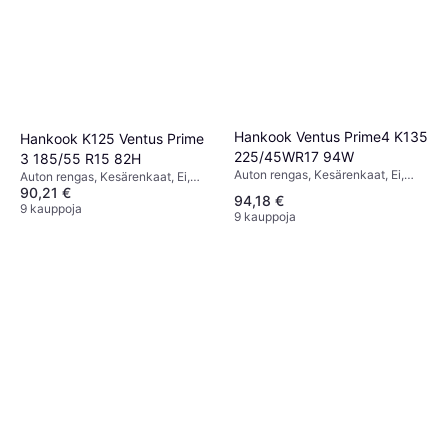
Hankook Ventus Prime4 K135
Hankook K125 Ventus Prime
225/45WR17 94W
3 185/55 R15 82H
Auton rengas, Kesärenkaat, Ei,
Auton rengas, Kesärenkaat, Ei,
Henkilöauto, Profiili 45 %,
90,21 €
Profiili 55 %, Nopeusindeksi H (210
94,18 €
Nopeusindeksi W (270 km/h)
km/h)
9 kauppoja
9 kauppoja