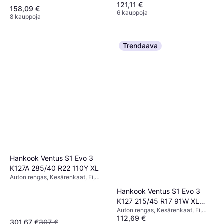
Henkilöauto, Tiivistysteknologia,
121,11 €
Maastoauto, Henkilöauto,
158,09 €
Profiili 40 %, Nopeusindeksi Y
Tiivistysteknologia, Profiili 55 %,
6 kauppoja
8 kauppoja
(300 km/h)
Nopeusindeksi ZR (>240), Y (300
km/h)
Trendaava
Hankook Ventus S1 Evo 3
K127A 285/40 R22 110Y XL
Auton rengas, Kesärenkaat, Ei,
Maastoauto, Henkilöauto, Profiili
Hankook Ventus S1 Evo 3
40 %, Nopeusindeksi Y (300
K127 215/45 R17 91W XL
km/h)
Auton rengas, Kesärenkaat, Ei,
4PR
112,69 €
Henkilöauto, Profiili 45 %,
301,67 €
307 €