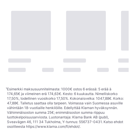
¹
Esimerkki maksusuunnitelmasta: 1000€ ostos 6 erässä: 5 erää à
174,65€ ja viimeinen erä 174,63€. Kesto: 6 kuukautta. Nimelliskorko
17,50%, todellinen vuosikorko 17,50%. Kokonaisvelka: 1047,88€. Korko:
47,88€. Talletus saattaa olla tarpeen. Voimassa vain Suomessa asuville
vähintään 18-vuotiaille henkilöille. Edellyttää Klarnan hyväksynnän.
Vähimmäisoston summa 25€; enimmäisoston summa riippuu
luottokelpoisuusarviosta. Luotonantaja: Klarna Bank AB (publ),
Sveavägen 46, 111 34 Tukholma, Y-tunnus: 556737-0431. Katso ehdot
osoitteesta
https://www.klarna.com/fi/ehdot/
.