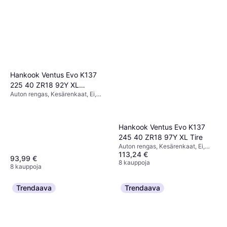
Hankook Ventus Evo K137
225 40 ZR18 92Y XL
Auton rengas, Kesärenkaat, Ei,
Kesärenkaat
Henkilöauto, Maastoauto, Profiili
40 %, Nopeusindeksi Y (300
km/h), ZR (>240)
Hankook Ventus Evo K137
245 40 ZR18 97Y XL Tire
Auton rengas, Kesärenkaat, Ei,
113,24 €
Henkilöauto, Profiili 40 %,
93,99 €
Nopeusindeksi Y (300 km/h), V
8 kauppoja
8 kauppoja
(240 km/h)
Trendaava
Trendaava