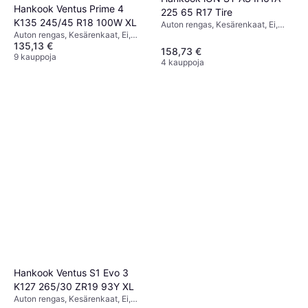
Hankook Ventus Prime 4
225 65 R17 Tire
K135 245/45 R18 100W XL
Auton rengas, Kesärenkaat, Ei,
Auton rengas, Kesärenkaat, Ei,
Profiili 65 %, Nopeusindeksi V
135,13 €
Profiili 45 %, Nopeusindeksi Y
(240 km/h)
158,73 €
(300 km/h)
9 kauppoja
4 kauppoja
Hankook Ventus S1 Evo 3
K127 265/30 ZR19 93Y XL
Auton rengas, Kesärenkaat, Ei,