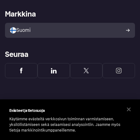
Kauppiastuki
Kehittäjät
Klarna app
Yksityisyysasetukset
Kirjaudu sisään yrityksenä
Operatiivinen tila
Markkina
Tutustu kauppoihin
Peruutusoikeutesi
Myy Klarnalla
Kumppanit ja integraatiot
Ostajan turva
Suomi
Seuraa
Evästeet ja tietosuoja
Käytämme evästeitä verkkosivun toiminnan varmistamiseen,
yksilöllistämiseen sekä selaamisesi analysointiin. Jaamme myös
tietoja markkinointikumppaneillemme.