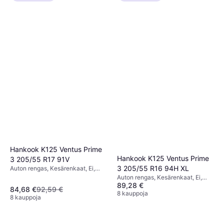
Hankook K125 Ventus Prime
Hankook K125 Ventus Prime
3 205/55 R17 91V
3 205/55 R16 94H XL
Auton rengas, Kesärenkaat, Ei,
Henkilöauto, Profiili 55 %,
Auton rengas, Kesärenkaat, Ei,
Nopeusindeksi V (240 km/h)
89,28 €
Henkilöauto, Profiili 55 %,
84,68 €
92,59 €
Nopeusindeksi H (210 km/h)
8 kauppoja
8 kauppoja