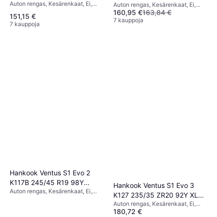
Auton rengas, Kesärenkaat, Ei,
Auton rengas, Kesärenkaat, Ei,
Henkilöauto, Profiili 40 %,
160,95 €
163,84 €
Profiili 40 %, Nopeusindeksi Y
151,15 €
Nopeusindeksi Y (300 km/h)
(300 km/h)
7 kauppoja
7 kauppoja
Hankook Ventus S1 Evo 2
K117B 245/45 R19 98Y
Hankook Ventus S1 Evo 3
Auton rengas, Kesärenkaat, Ei,
RunFlat
K127 235/35 ZR20 92Y XL
Profiili 45 %, Nopeusindeksi Y
Auton rengas, Kesärenkaat, Ei,
RunFlat
(300 km/h)
180,72 €
Henkilöauto, Puhkeamaton, Profiili