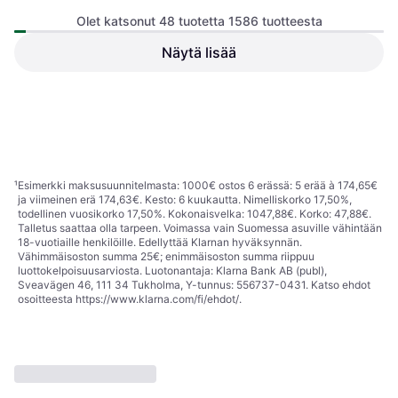
Olet katsonut 48 tuotetta 1586 tuotteesta
Hankook Ventus Prime 4
Näytä lisää
K135 205/60 R16 92H 4PR
Hankook Ventus S1 Evo K107
Auton rengas, Kesärenkaat, Ei,
SBL
195/40 R17 81W XL
Henkilöauto, Profiili 60 %,
Auton rengas, Kesärenkaat, Profiili
Nopeusindeksi H (210 km/h)
105,42 €
40 %, Nopeusindeksi V (240
km/h), W (270 km/h)
Tai 3 maksua 36,10 €
102,97 €
9 kauppoja
9 kauppoja
1
2
3
...
19
...
34
¹
Esimerkki maksusuunnitelmasta: 1000€ ostos 6 erässä: 5 erää à 174,65€
ja viimeinen erä 174,63€. Kesto: 6 kuukautta. Nimelliskorko 17,50%,
todellinen vuosikorko 17,50%. Kokonaisvelka: 1047,88€. Korko: 47,88€.
Talletus saattaa olla tarpeen. Voimassa vain Suomessa asuville vähintään
18-vuotiaille henkilöille. Edellyttää Klarnan hyväksynnän.
Vähimmäisoston summa 25€; enimmäisoston summa riippuu
luottokelpoisuusarviosta. Luotonantaja: Klarna Bank AB (publ),
Sveavägen 46, 111 34 Tukholma, Y-tunnus: 556737-0431. Katso ehdot
osoitteesta
https://www.klarna.com/fi/ehdot/
.