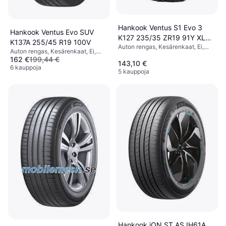
Hankook Ventus S1 Evo 3
Hankook Ventus Evo SUV
K127 235/35 ZR19 91Y XL
K137A 255/45 R19 100V
Auton rengas, Kesärenkaat, Ei,
RunFlat
Auton rengas, Kesärenkaat, Ei,
Henkilöauto, Puhkeamaton, Profiili
162 €
199,44 €
Maastoauto, Profiili 45 %,
143,10 €
35 %, Nopeusindeksi Y (300 km/h)
Nopeusindeksi V (240 km/h)
6 kauppoja
5 kauppoja
Hankook iON ST AS IH61A