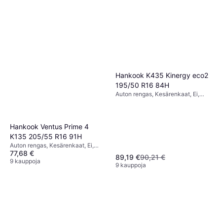
Hankook K435 Kinergy eco2
195/50 R16 84H
Auton rengas, Kesärenkaat, Ei,
Profiili 50 %, Nopeusindeksi H
(210 km/h)
Hankook Ventus Prime 4
K135 205/55 R16 91H
Auton rengas, Kesärenkaat, Ei,
77,68 €
Kevyt Hyötyajoneuvo,
89,19 €
90,21 €
Henkilöauto, Profiili 55 %,
9 kauppoja
9 kauppoja
Nopeusindeksi H (210 km/h)