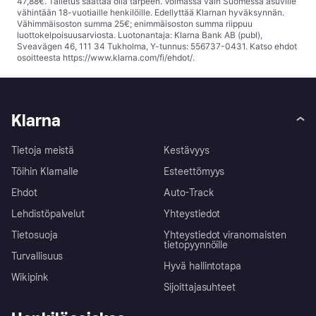
47,88€. Talletus saattaa olla tarpeen. Voimassa vain Suomessa asuville
vähintään 18-vuotiaille henkilöille. Edellyttää Klarnan hyväksynnän.
Vähimmäisoston summa 25€; enimmäisoston summa riippuu
luottokelpoisuusarviosta. Luotonantaja: Klarna Bank AB (publ),
Sveavägen 46, 111 34 Tukholma, Y-tunnus: 556737-0431. Katso ehdot
osoitteesta
https://www.klarna.com/fi/ehdot/
.
Klarna
Tietoja meistä
Kestävyys
Töihin Klarnalle
Esteettömyys
Ehdot
Auto-Track
Lehdistöpalvelut
Yhteystiedot
Tietosuoja
Yhteystiedot viranomaisten
tietopyynnöille
Turvallisuus
Hyvä hallintotapa
Wikipink
Sijoittajasuhteet