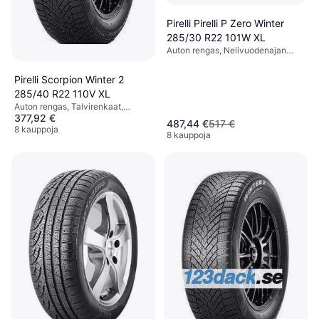
Pirelli Pirelli P Zero Winter
285/30 R22 101W XL
Auton rengas, Nelivuodenajan
renkaat, Talvirenkaat, Ei,
Henkilöauto, Puhkeamaton, Profiili
Pirelli Scorpion Winter 2
30 %, Nopeusindeksi W (270
285/40 R22 110V XL
km/h), Y (300 km/h)
Auton rengas, Talvirenkaat,
377,92 €
Kesärenkaat, Ei, Maastoauto,
487,44 €
517 €
Profiili 40 %, Nopeusindeksi V
8 kauppoja
8 kauppoja
(240 km/h)