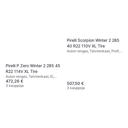
Pirelli Scorpion Winter 2 285
40 R22 110V XL Tire
Auton rengas, Talvirenkaat, Profiili
40 %, Nopeusindeksi V (240 km/h)
Pirelli P Zero Winter 2 285 45
R22 114V XL Tire
Auton rengas, Talvirenkaat, Ei,
472,26 €
Henkilöauto, Maastoauto,
507,50 €
Tiivistysteknologia, Puhkeamaton,
3 kauppoja
3 kauppoja
Profiili 45 %, Nopeusindeksi V
(240 km/h)