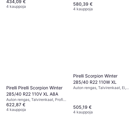
434,09 €
Maastoauto, Nopeusindeksi V
580,39 €
(240 km/h)
4 kauppoja
4 kauppoja
Pirelli Scorpion Winter
285/40 R22 110W XL
Pirelli Pirelli Scorpion Winter
Auton rengas, Talvirenkaat, Ei,
Profiili 40 %, Nopeusindeksi W
285/40 R22 110V XL A8A
(270 km/h)
Auton rengas, Talvirenkaat, Profiili
622,87 €
40 %, Nopeusindeksi V (240 km/h)
505,19 €
4 kauppoja
4 kauppoja