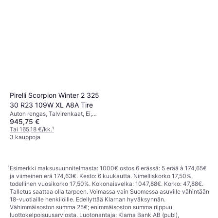
Pirelli Scorpion Winter 2 325
30 R23 109W XL A8A Tire
Auton rengas, Talvirenkaat, Ei,
945,75 €
Henkilöauto, Maastoauto, Profiili
30 %, Nopeusindeksi W (270
Tai 165,18 €/kk.
¹
km/h)
3 kauppoja
¹
Esimerkki maksusuunnitelmasta: 1000€ ostos 6 erässä: 5 erää à 174,65€
ja viimeinen erä 174,63€. Kesto: 6 kuukautta. Nimelliskorko 17,50%,
todellinen vuosikorko 17,50%. Kokonaisvelka: 1047,88€. Korko: 47,88€.
Talletus saattaa olla tarpeen. Voimassa vain Suomessa asuville vähintään
18-vuotiaille henkilöille. Edellyttää Klarnan hyväksynnän.
Vähimmäisoston summa 25€; enimmäisoston summa riippuu
luottokelpoisuusarviosta. Luotonantaja: Klarna Bank AB (publ),