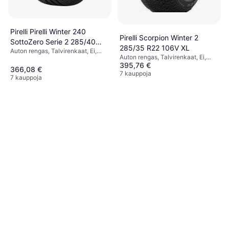
Pirelli Pirelli Winter 240
Pirelli Scorpion Winter 2
SottoZero Serie 2 285/40
285/35 R22 106V XL
Auton rengas, Talvirenkaat, Ei,
R19 103V N0
Auton rengas, Talvirenkaat, Ei,
Henkilöauto, Profiili 40 %,
395,76 €
Maastoauto, Profiili 35 %,
Nopeusindeksi W (270 km/h), V
366,08 €
Nopeusindeksi V (240 km/h)
7 kauppoja
(240 km/h)
7 kauppoja