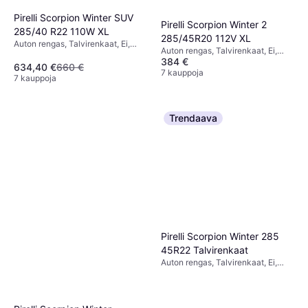
Pirelli Scorpion Winter SUV
Pirelli Scorpion Winter 2
285/40 R22 110W XL
285/45R20 112V XL
Auton rengas, Talvirenkaat, Ei,
Auton rengas, Talvirenkaat, Ei,
Maastoauto, Profiili 40 %,
384 €
Henkilöauto, Profiili 55 %, 35 %, 45
Nopeusindeksi W (270 km/h)
634,40 €
660 €
%, Nopeusindeksi V (240 km/h)
7 kauppoja
7 kauppoja
Trendaava
Pirelli Scorpion Winter 285
45R22 Talvirenkaat
Auton rengas, Talvirenkaat, Ei,
Henkilöauto, Profiili 45 %,
Nopeusindeksi V (240 km/h)