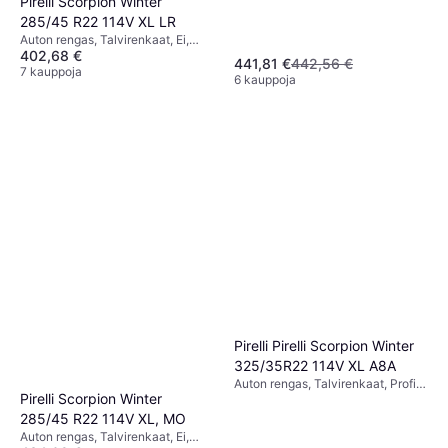
Pirelli Scorpion Winter
285/45 R22 114V XL LR
Auton rengas, Talvirenkaat, Ei,
402,68 €
Henkilöauto, Maastoauto,
441,81 €
442,56 €
Puhkeamaton, Profiili 45 %,
7 kauppoja
6 kauppoja
Nopeusindeksi V (240 km/h)
Pirelli Pirelli Scorpion Winter
325/35R22 114V XL A8A
Auton rengas, Talvirenkaat, Profiili
Pirelli Scorpion Winter
35 %, Nopeusindeksi V (240 km/h)
285/45 R22 114V XL, MO
Auton rengas, Talvirenkaat, Ei,