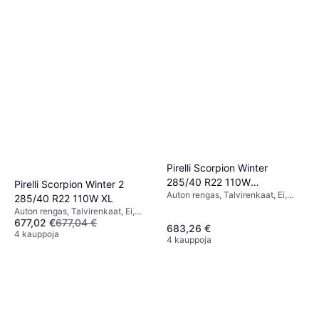
Pirelli Scorpion Winter
285/40 R22 110W
Pirelli Scorpion Winter 2
Auton rengas, Talvirenkaat, Ei,
Kitkarenkaat
285/40 R22 110W XL
Maastoauto, Profiili 40 %,
Auton rengas, Talvirenkaat, Ei,
Nopeusindeksi W (270 km/h)
677,02 €
677,04 €
Maastoauto, Profiili 40 %,
683,26 €
Nopeusindeksi W (270 km/h)
4 kauppoja
4 kauppoja