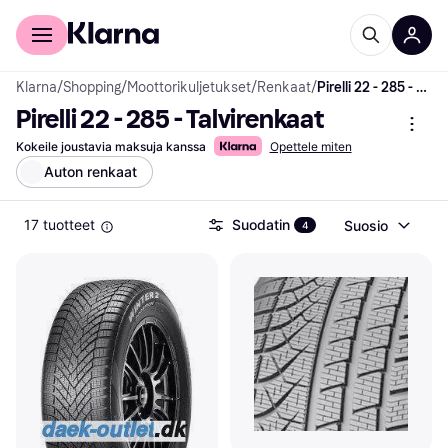
Kuluttajille
Yrityksille
Klarna
/
Shopping
/
Moottorikuljetukset
/
Renkaat
/
Pirelli 22 - 285 - Talvirenkaat
Pirelli 22 - 285 - Talvirenkaat
Kokeile joustavia maksuja kanssa
Opettele miten
Auton renkaat
17 tuotteet
Suodatin
Suosio
4