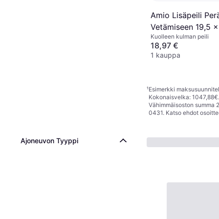
Amio Lisäpeili Pe
Vetämiseen 19,5 x
Kuolleen kulman peili
AMIO-02386
18,97 €
1 kauppa
¹
Esimerkki maksusuunnitelm
Kokonaisvelka: 1047,88€. 
Vähimmäisoston summa 25€
0431. Katso ehdot osoitt
Ajoneuvon Tyyppi