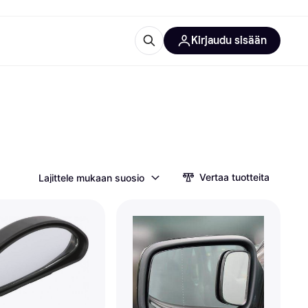
Kirjaudu sisään
totarvikkeet
rna?
Vertaa tuotteita
Lajittele mukaan suosio
 kategoriat