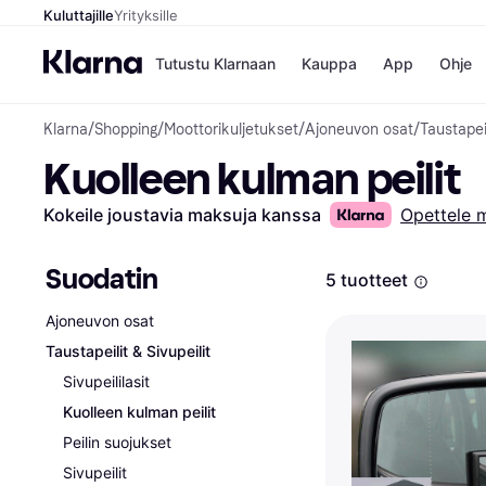
Kuluttajille
Yrityksille
Tutustu Klarnaan
Kauppa
App
Ohje
Klarna
/
Shopping
/
Moottorikuljetukset
/
Ajoneuvon osat
/
Taustapeil
Kaupat
Ma
Kuolleen kulman peilit
Booking.
Mak
Gigantti
Mak
H&M
Mak
Kokeile joustavia maksuja kanssa
Opettele 
Peten Koi
kul
Wolt
Mak
Rah
Suodatin
5 tuotteet
Mob
Ajoneuvon osat
Kauppahakem
Taustapeilit & Sivupeilit
Sivupeililasit
Kuolleen kulman peilit
Peilin suojukset
Sivupeilit