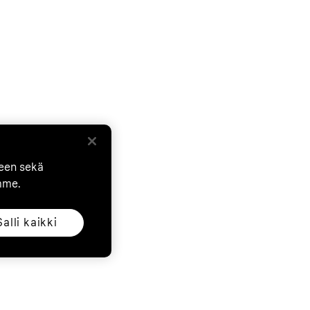
seen sekä
mme.
Salli kaikki