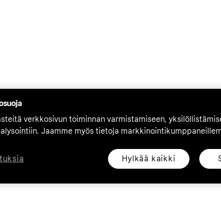
tosuoja
teitä verkkosivun toiminnan varmistamiseen, yksilöllistämi
nalysointiin. Jaamme myös tietoja markkinointikumppaneille
Hylkää kaikki
tuksia