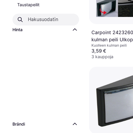
Taustapeilit
Hinta
Carpoint 2423260
kulman peili Ulkope
Kuolleen kulman peili
Säädettävä
3,59 €
3 kauppoja
Brändi