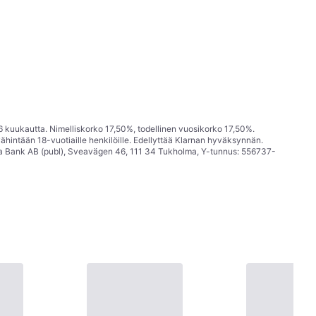
6 kuukautta. Nimelliskorko 17,50%, todellinen vuosikorko 17,50%.
ähintään 18-vuotiaille henkilöille. Edellyttää Klarnan hyväksynnän.
a Bank AB (publ), Sveavägen 46, 111 34 Tukholma, Y-tunnus: 556737-