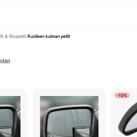
it & Sivupeilit
/
Kuolleen kulman peilit
ksuvaihtoehdot
Shoppaile ja vertaa hintoja
Ostokset ja palkinnot
Raha-asiat
Lisätietoa
Valokuvat
Toimis
com
suvaihtoehdot
Ale
Tutustu kauppoihin
Pelaaminen ja Viihde
Klarna-kortti
Mikä on Kla
sa heti
Kauneus & Terveys
Cashback
Puhelimet & Wearablet
Saldo
sa 30 päivän
Vaatteet
Jäsenyys
Lapset ja Perhe
Tilityypit
miten
ratarvike
uessa
Lelut
Moottorikuljetukset
Säästötili
sa 3 erässä
Koti ja Sisustus
Puutarha ja Patio
Talletustili
oitus
Ääni ja Kuva
Keittiökoneet
ilePay
Urheilu ja Ulkoilu
Kodinkoneet
Tietotekniikka
Kirjat, Elokuvat ja Musiikki
isto
Tee se itse
Kaikki
-10%