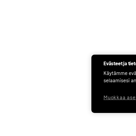
Evästeet ja tie
Käytämme eväs
selaamisesi a
Muokkaa ase