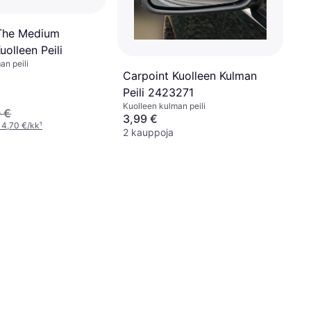
The Medium
olleen Peili
an peili
Carpoint Kuolleen Kulman
Peili 2423271
Kuolleen kulman peili
 €
3,99 €
 4,70 €/kk
¹
2 kauppoja