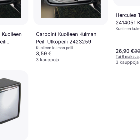
Hercules 
2414051 Ku
Kuolleen kulm
 Kuolleen
Carpoint Kuolleen Kulman
ili
Peili Ulkopeili 2423259
Kuolleen kulman peili
26,90 €
30
3,59 €
Tai 6 maksua,
3 kauppoja
3 kauppoja