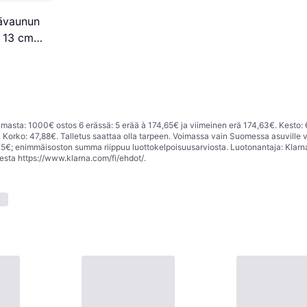
rävaunun
 13 cm
asta: 1000€ ostos 6 erässä: 5 erää à 174,65€ ja viimeinen erä 174,63€. Kesto: 
Korko: 47,88€. Talletus saattaa olla tarpeen. Voimassa vain Suomessa asuville v
; enimmäisoston summa riippuu luottokelpoisuusarviosta. Luotonantaja: Klarn
eesta
https://www.klarna.com/fi/ehdot/
.