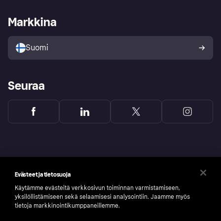
Kauppiastuki
Kehittäjät
Klarna app
Yksityisyysasetukset
Kirjaudu sisään yrityksenä
Operatiivinen tila
Markkina
Tutustu kauppoihin
Peruutusoikeutesi
Myy Klarnalla
Kumppanit ja integraatiot
Ostajan turva
Suomi
Seuraa
Evästeet ja tietosuoja
Käytämme evästeitä verkkosivun toiminnan varmistamiseen,
yksilöllistämiseen sekä selaamisesi analysointiin. Jaamme myös
tietoja markkinointikumppaneillemme.