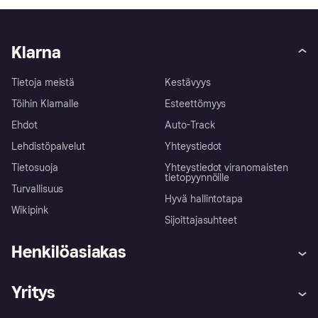
Klarna
Tietoja meistä
Kestävyys
Töihin Klarnalle
Esteettömyys
Ehdot
Auto-Track
Lehdistöpalvelut
Yhteystiedot
Tietosuoja
Yhteystiedot viranomaisten
tietopyynnöille
Turvallisuus
Hyvä hallintotapa
Wikipink
Sijoittajasuhteet
Henkilöasiakas
Ohje
Reklamaatiot
Yritys
Kirjaudu sisään
Shoppaile turvallisesti Klarnalla