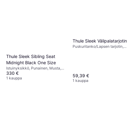
Thule Sleek Välipalatarjotin
Puskuritanko/Lapsen tarjotin,
Musta
Thule Sleek Sibling Seat
Midnight Black One Size
Istuinyksikkö, Punainen, Musta,
330 €
Harmaa, Sininen
59,39 €
1 kauppa
1 kauppa