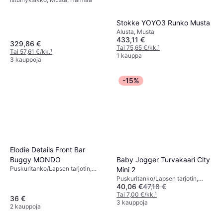
Stokke YOYO3 Runko Musta
Alusta, Musta
433,11 €
329,86 €
Tai 75,65 €/kk.
¹
Tai 57,61 €/kk.
¹
1 kauppa
3 kauppoja
-15%
Elodie Details Front Bar
Buggy MONDO
Baby Jogger Turvakaari City
Puskuritanko/Lapsen tarjotin,
Mini 2
Musta
Puskuritanko/Lapsen tarjotin,
40,06 €
47,18 €
Musta
Tai 7,00 €/kk.
¹
36 €
3 kauppoja
2 kauppoja