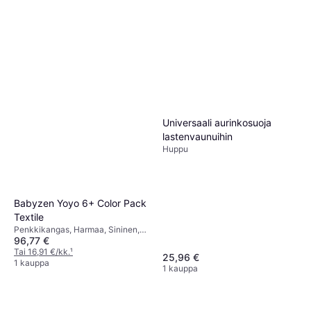
Universaali aurinkosuoja
lastenvaunuihin
Huppu
Babyzen Yoyo 6+ Color Pack
Textile
Penkkikangas, Harmaa, Sininen,
96,77 €
Vaaleanpunainen, Punainen,
Oranssi, Musta, Vettähylkivä,
Tai 16,91 €/kk.
¹
25,96 €
Pesunkestävä Kangas, Aukot 5-
1 kauppa
1 kauppa
Pistevaljaille