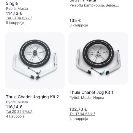
Single
Pe softa kantokoppa, Beige,
Pyörä, Musta
Vettähylkivä, Materiaali:
114,13 €
Polyamidi, Polyesteri, Puuvilla
Tai 19,94 €/kk.
¹
135 €
5 kauppoja
3 kauppoja
Thule Chariot Jog Kit 1
Thule Chariot Jogging Kit 2
Pyörä, Musta, Hopea
Pyörä, Musta
116,14 €
102,70 €
Tai 20,29 €/kk.
¹
Tai 17,94 €/kk.
¹
4 kauppoja
4 kauppoja