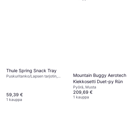
Thule Spring Snack Tray
Mountain Buggy Aerotech
Puskuritanko/Lapsen tarjotin,
Kiekkosetti Duet-py Rün
Musta
Pyörä, Musta
209,69 €
59,39 €
1 kauppa
1 kauppa