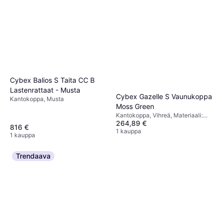
Cybex Balios S Taita CC B
Lastenrattaat - Musta
Cybex Gazelle S Vaunukoppa
Kantokoppa, Musta
Moss Green
Kantokoppa, Vihreä, Materiaali:
264,89 €
Nahka
816 €
1 kauppa
1 kauppa
Trendaava