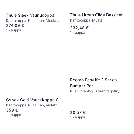
Thule Urban Glide Bassinet
Thule Sleek Vaunukoppa
Kantokoppa, Musta,
Kantokoppa, Punainen, Musta,
Laajennettava
274,09 €
Harmaa, Sininen
232,48 €
1 kauppa
1 kauppa
Recaro Easylife 2 Series
Bumper Bar
Puskuritanko/Lapsen tarjotin,
Musta
Cybex Gold Vaunukoppa S
Kantokoppa, Punainen, Violetti,
359 €
Musta, Sininen, Harmaa, Ruskea
20,57 €
1 kauppa
1 kauppa