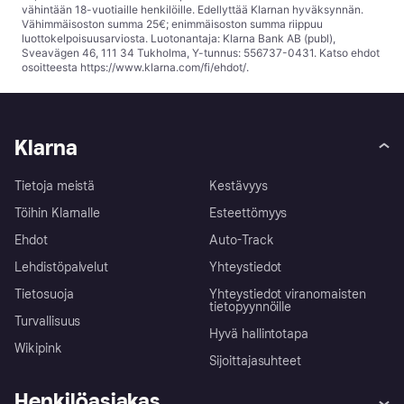
vähintään 18-vuotiaille henkilöille. Edellyttää Klarnan hyväksynnän.
Vähimmäisoston summa 25€; enimmäisoston summa riippuu
luottokelpoisuusarviosta. Luotonantaja: Klarna Bank AB (publ),
Sveavägen 46, 111 34 Tukholma, Y-tunnus: 556737-0431. Katso ehdot
osoitteesta
https://www.klarna.com/fi/ehdot/
.
Klarna
Tietoja meistä
Kestävyys
Töihin Klarnalle
Esteettömyys
Ehdot
Auto-Track
Lehdistöpalvelut
Yhteystiedot
Tietosuoja
Yhteystiedot viranomaisten
tietopyynnöille
Turvallisuus
Hyvä hallintotapa
Wikipink
Sijoittajasuhteet
Henkilöasiakas