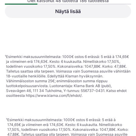
Olet katsonut 48 tuotetta 186 tuotteesta
Näytä lisää
Jatkettava Kahva Hailrail
Babyzen YoYo 2
Yoyo Ratasarja
Vaunun osa, Musta
Pyörä, Musta, Valkoinen
35,01 €
66,19 €
1 kauppa
1 kauppa
1
2
3
4
¹
Esimerkki maksusuunnitelmasta: 1000€ ostos 6 erässä: 5 erää à 174,65€
ja viimeinen erä 174,63€. Kesto: 6 kuukautta. Nimelliskorko 17,50%,
todellinen vuosikorko 17,50%. Kokonaisvelka: 1047,88€. Korko: 47,88€.
Talletus saattaa olla tarpeen. Voimassa vain Suomessa asuville vähintään
18-vuotiaille henkilöille. Edellyttää Klarnan hyväksynnän.
Vähimmäisoston summa 25€; enimmäisoston summa riippuu
luottokelpoisuusarviosta. Luotonantaja: Klarna Bank AB (publ),
Sveavägen 46, 111 34 Tukholma, Y-tunnus: 556737-0431. Katso ehdot
osoitteesta
https://www.klarna.com/fi/ehdot/
.
¹
Esimerkki maksusuunnitelmasta: 1000€ ostos 6 erässä: 5 erää à
174,65€ ja viimeinen erä 174,63€. Kesto: 6 kuukautta. Nimelliskorko
17,50%, todellinen vuosikorko 17,50%. Kokonaisvelka: 1047,88€. Korko:
47,88€. Talletus saattaa olla tarpeen. Voimassa vain Suomessa asuville