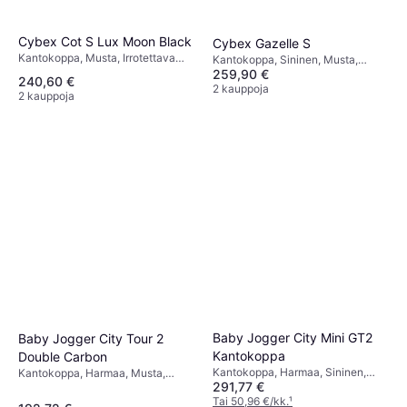
Cybex Cot S Lux Moon Black
Cybex Gazelle S
Kantokoppa, Musta, Irrotettava
Kantokoppa, Sininen, Musta,
Yläosa
259,90 €
Beige, Harmaa
240,60 €
2 kauppoja
2 kauppoja
Baby Jogger City Mini GT2
Baby Jogger City Tour 2
Kantokoppa
Double Carbon
Kantokoppa, Harmaa, Sininen,
Kantokoppa, Harmaa, Musta,
291,77 €
Musta, Pesunkestävä Kangas
Pesunkestävä Kangas
Tai 50,96 €/kk.
¹