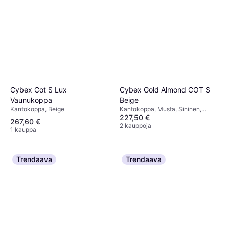
Cybex Cot S Lux
Cybex Gold Almond COT S
Vaunukoppa
Beige
Kantokoppa, Beige
Kantokoppa, Musta, Sininen,
227,50 €
Harmaa, Beige, Irrotettava Yläosa
267,60 €
2 kauppoja
1 kauppa
Trendaava
Trendaava