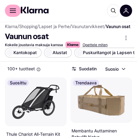
Kuluttajille
Yrityksille
Klarna
/
Shopping
/
Lapset ja Perhe
/
Vaunutarvikkeet
/
Vaunun osat
Vaunun osat
Kokeile joustavia maksuja kanssa
Opettele miten
Kantokopat
Alustat
Puskuritangot ja Lapsen ta
100+ tuotteet
Suodatin
Suosio
Suosittu
Trendaava
Membantu Auttaminen
Thule Chariot All-Terrain Kit
Babylift Natur