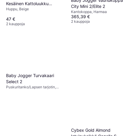
Baby Jogger Vaunukoppa
Kesäinen Kattoluukku
City Mini 2/Elite 2
Huppu, Beige
Moonshell
Kantokoppa, Harmaa
365,39 €
47 €
2 kauppoja
2 kauppoja
Baby Jogger Turvakaari
Select 2
Puskuritanko/Lapsen tarjotin,
Musta
Cybex Gold Almond