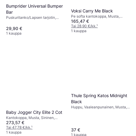
Bumprider Universal Bumper
Voksi Carry Me Black
Bar
Pe softa kantokoppa, Musta,
Puskuritanko/Lapsen tarjotin,
165,47 €
Pesunkestävä Kangas,
Musta, Universaali
Vettähylkivä, Irrotettava Yläosa,
Tai 28,90 €/kk.
¹
29,90 €
Materiaali: Polyesteri, Täyttö:
1 kauppa
1 kauppa
Polyesteri
Thule Spring Katos Midnight
Black
Huppu, Vaaleanpunainen, Musta,
Baby Jogger City Elite 2 Cot
Harmaa, Vihreä, Sininen,
Laajennettava
Kantokoppa, Musta, Sininen,
273,57 €
Harmaa
Tai 47,78 €/kk.
¹
37 €
1 kauppa
1 kauppa