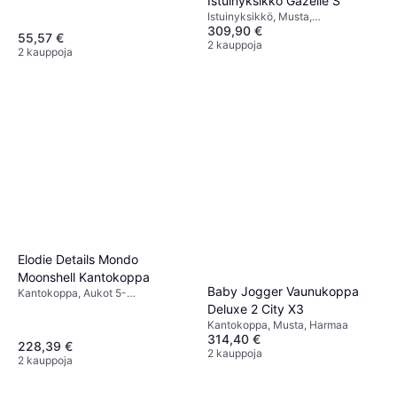
Istuinyksikkö Gazelle S
Istuinyksikkö, Musta,
309,90 €
Pesunkestävä Kangas, Aukot 5-
55,57 €
Pistevaljaille
2 kauppoja
2 kauppoja
Elodie Details Mondo
Moonshell Kantokoppa
Baby Jogger Vaunukoppa
Kantokoppa, Aukot 5-
Pistevaljaille, Materiaali:
Deluxe 2 City X3
Polyesteri
Kantokoppa, Musta, Harmaa
314,40 €
228,39 €
2 kauppoja
2 kauppoja