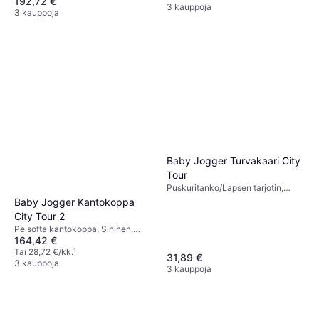
192,72 €
3 kauppoja
3 kauppoja
Baby Jogger Turvakaari City
Tour
Puskuritanko/Lapsen tarjotin,
Musta
Baby Jogger Kantokoppa
City Tour 2
Pe softa kantokoppa, Sininen,
164,42 €
Harmaa, Musta, Pesunkestävä
Kangas, Tuulenpitävä
Tai 28,72 €/kk.
¹
31,89 €
3 kauppoja
3 kauppoja