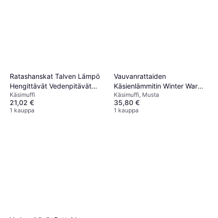
Ratashanskat Talven Lämpö
Vauvanrattaiden
Hengittävät Vedenpitävät
Käsienlämmitin Winter Warm
Käsimuffi
Käsimuffi, Musta
Lapaset
Grip Fleece
21,02 €
35,80 €
1 kauppa
1 kauppa