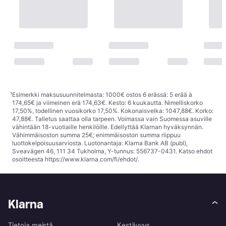
¹
Esimerkki maksusuunnitelmasta: 1000€ ostos 6 erässä: 5 erää à
174,65€ ja viimeinen erä 174,63€. Kesto: 6 kuukautta. Nimelliskorko
17,50%, todellinen vuosikorko 17,50%. Kokonaisvelka: 1047,88€. Korko:
47,88€. Talletus saattaa olla tarpeen. Voimassa vain Suomessa asuville
vähintään 18-vuotiaille henkilöille. Edellyttää Klarnan hyväksynnän.
Vähimmäisoston summa 25€; enimmäisoston summa riippuu
luottokelpoisuusarviosta. Luotonantaja: Klarna Bank AB (publ),
Sveavägen 46, 111 34 Tukholma, Y-tunnus: 556737-0431. Katso ehdot
osoitteesta
https://www.klarna.com/fi/ehdot/
.
Klarna
Tietoja meistä
Kestävyys