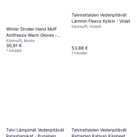
Talvirattaiden Vedenpitävät
Lämmin Fleece Kytkin - Violet
Käsimuffi, Violetti
Winter Stroller Hand Muff
Antifreeze Warm Gloves -
Käsimuffi, Musta
Black
30,91 €
53,88 €
1 kauppa
1 kauppa
Talvi Lämpimät Vedenpitävät
Talvirattaiden Vedenpitävät
Ratashanskat - Punainen
Rattaiden Kahvan Käsineet