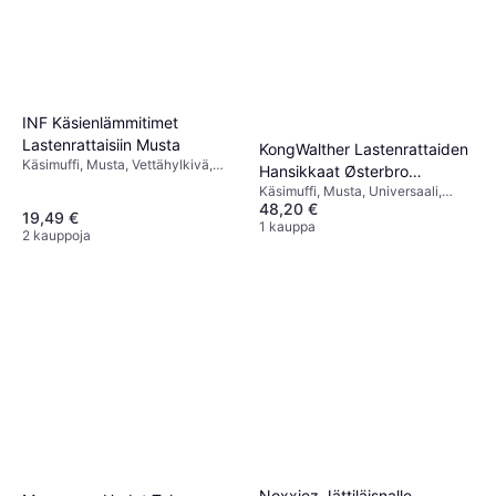
INF Käsienlämmitimet
Lastenrattaisiin Musta
KongWalther Lastenrattaiden
Käsimuffi, Musta, Vettähylkivä,
Hansikkaat Østerbro
Tuulenpitävä, Materiaali: Villa
Käsimuffi, Musta, Universaali,
Rukkaset - Black Turkis
48,20 €
Materiaali: Polyesteri, Keinonahka,
19,49 €
Täyttö: Fleece
1 kauppa
2 kauppoja
Noxxiez Jättiläisnalle