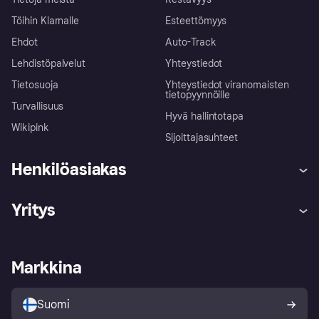
Töihin Klarnalle
Esteettömyys
Ehdot
Auto-Track
Lehdistöpalvelut
Yhteystiedot
Tietosuoja
Yhteystiedot viranomaisten
tietopyynnöille
Turvallisuus
Hyvä hallintotapa
Wikipink
Sijoittajasuhteet
Henkilöasiakas
Ohje
Reklamaatiot
Yritys
Kirjaudu sisään
Shoppaile turvallisesti Klarnalla
Kauppiastuki
Kehittäjät
Klarna app
Yksityisyysasetukset
Kirjaudu sisään yrityksenä
Operatiivinen tila
Markkina
Tutustu kauppoihin
Peruutusoikeutesi
Myy Klarnalla
Kumppanit ja integraatiot
Ostajan turva
Suomi