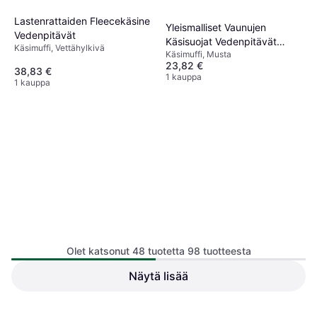
Lastenrattaiden Fleecekäsine
Yleismalliset Vaunujen
Vedenpitävät
Käsisuojat Vedenpitävät
Käsimuffi, Vettähylkivä
Käsimuffi, Musta
Talvikäsineet Rattaisiin -
23,82 €
Musta
38,83 €
1 kauppa
1 kauppa
Olet katsonut 48 tuotetta 98 tuotteesta
Lastenrattaiden Käsine
Näytä lisää
Lämpimät Vedenpitävät
Käsimuffi
Najell Stroller Gloves
Käsimuffi, Musta, Materiaali:
69 €
Polyesteri