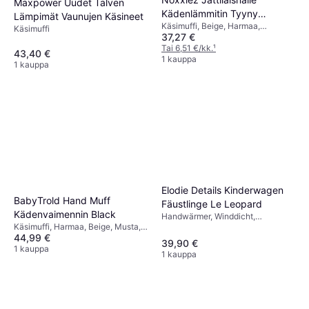
Maxpower Uudet Talven
Kädenlämmitin Tyyny
Lämpimät Vaunujen Käsineet
Käsimuffi, Beige, Harmaa,
Lammas
Käsimuffi
37,27 €
Materiaali: Polyesteri
Tai 6,51 €/kk.
¹
43,40 €
1 kauppa
1 kauppa
Elodie Details Kinderwagen
BabyTrold Hand Muff
Fäustlinge Le Leopard
Kädenvaimennin Black
Handwärmer, Winddicht,
Käsimuffi, Harmaa, Beige, Musta,
Abnehmbarer Schulterriemen,
44,99 €
Vettähylkivä
Material: Polyester
39,90 €
1 kauppa
1 kauppa