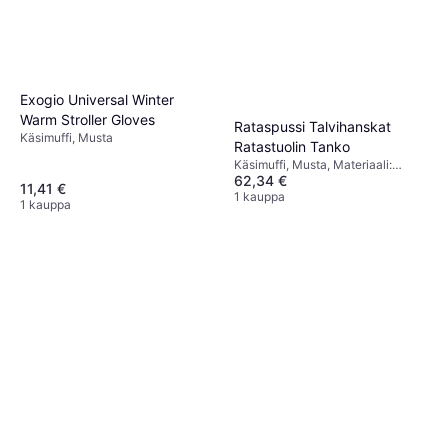
Exogio Universal Winter
Warm Stroller Gloves
Rataspussi Talvihanskat
Käsimuffi, Musta
Ratastuolin Tanko
Käsimuffi, Musta, Materiaali:
62,34 €
Fleece
11,41 €
1 kauppa
1 kauppa