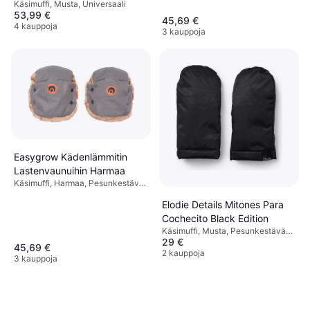
Vettähylkivä, Tuulenpitävä,
Käsimuffi, Musta, Universaali
Materiaali: Polyesteri
53,99 €
45,69 €
4 kauppoja
3 kauppoja
Easygrow Kädenlämmitin
Lastenvaunuihin Harmaa
Käsimuffi, Harmaa, Pesunkestävä
Kangas, Vettähylkivä, Materiaali:
Elodie Details Mitones Para
Polyesteri
Cochecito Black Edition
Käsimuffi, Musta, Pesunkestävä
29 €
Kangas, Materiaali: Polyesteri,
45,69 €
Täyttö: Polyesteri
2 kauppoja
3 kauppoja