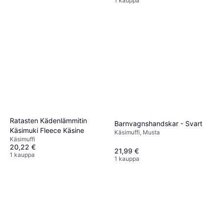
1 kauppa
Ratasten Kädenlämmitin
Barnvagnshandskar - Svart
Käsimuki Fleece Käsine
Käsimuffi, Musta
Käsimuffi
20,22 €
21,99 €
1 kauppa
1 kauppa