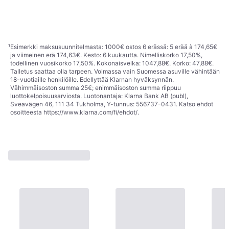
Tai 12,06 €/kk.
¹
32,24 €
1 kauppa
1 kauppa
1
2
3
¹
Esimerkki maksusuunnitelmasta: 1000€ ostos 6 erässä: 5 erää à 174,65€
ja viimeinen erä 174,63€. Kesto: 6 kuukautta. Nimelliskorko 17,50%,
todellinen vuosikorko 17,50%. Kokonaisvelka: 1047,88€. Korko: 47,88€.
Talletus saattaa olla tarpeen. Voimassa vain Suomessa asuville vähintään
18-vuotiaille henkilöille. Edellyttää Klarnan hyväksynnän.
Vähimmäisoston summa 25€; enimmäisoston summa riippuu
luottokelpoisuusarviosta. Luotonantaja: Klarna Bank AB (publ),
Sveavägen 46, 111 34 Tukholma, Y-tunnus: 556737-0431. Katso ehdot
osoitteesta
https://www.klarna.com/fi/ehdot/
.