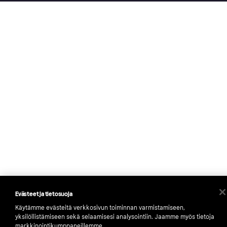
Evästeet ja tietosuoja
Käytämme evästeitä verkkosivun toiminnan varmistamiseen,
yksilöllistämiseen sekä selaamisesi analysointiin. Jaamme myös tietoja
markkinointikumppaneillemme.