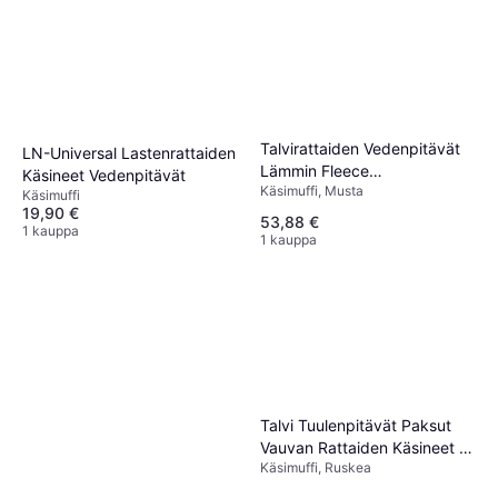
Talvirattaiden Vedenpitävät
LN-Universal Lastenrattaiden
Lämmin Fleece
Käsineet Vedenpitävät
Käsimuffi, Musta
Kädenlämmitin - Musta
Käsimuffi
19,90 €
53,88 €
1 kauppa
1 kauppa
Talvi Tuulenpitävät Paksut
Vauvan Rattaiden Käsineet -
Käsimuffi, Ruskea
Kahvin Värinen