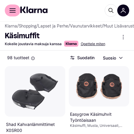
Kuluttajille
Yrityksille
Klarna
/
Shopping
/
Lapset ja Perhe
/
Vaunutarvikkeet
/
Muut Lisävarus
Käsimuffit
Kokeile joustavia maksuja kanssa
Opettele miten
98 tuotteet
Suodatin
Suosio
Easygrow Käsimuhvit
Työntöaisaan
Shad Kahvanlämmittimet
Käsimuffi, Musta, Universaali,
X0SR00
Pesunkestävä Kangas,