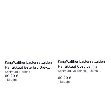
KongWalther Lastenrattaiden
KongWalther Lastenrattaiden
Hansikkaat Cozy Lehmä
Hansikkaat Østerbro Grey
Käsimuffi, Valkoinen, Ruskea,
Käsimuffi, Harmaa
Heijast
Monivärinen
60,20 €
60,20 €
1 kauppa
1 kauppa