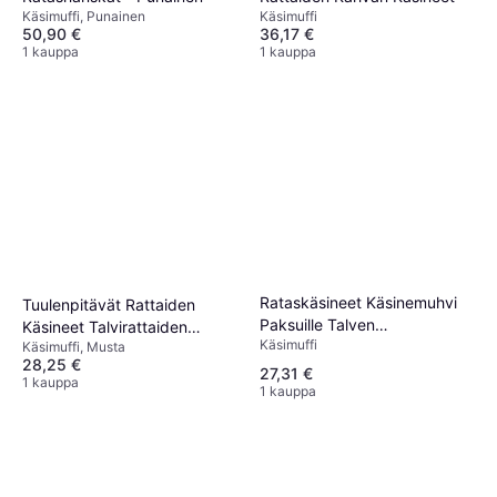
Käsimuffi, Punainen
Käsimuffi
50,90 €
36,17 €
1 kauppa
1 kauppa
Rataskäsineet Käsinemuhvi
Tuulenpitävät Rattaiden
Paksuille Talven
Käsineet Talvirattaiden
Käsimuffi
Vedenpitäville
Käsimuffi, Musta
Lapaset - Musta
28,25 €
27,31 €
1 kauppa
1 kauppa