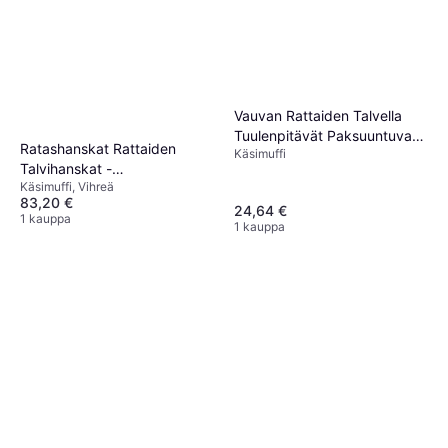
Vauvan Rattaiden Talvella
Tuulenpitävät Paksuuntuvat
Ratashanskat Rattaiden
Käsimuffi
Käsineet
Talvihanskat -
Käsimuffi, Vihreä
Tummanvihreät
83,20 €
24,64 €
1 kauppa
1 kauppa