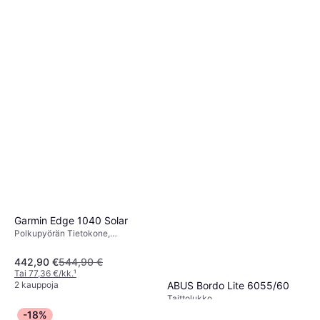
Garmin Edge 1040 Solar
Polkupyörän Tietokone,
Värinäyttö, Kosketusnäyttö,
Langaton, ANT+
442,90 €
544,90 €
Tai 77,36 €/kk.
¹
ABUS Bordo Lite 6055/60
2 kauppoja
Taittolukko
59,65 €
-18%