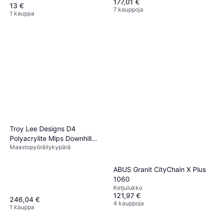
177,01 €
13 €
7 kauppoja
1 kauppa
Troy Lee Designs D4
Polyacrylite Mips Downhill
Maastopyöräilykypärä
Helmet Blue
ABUS Granit CityChain X Plus
1060
Ketjulukko
121,97 €
246,04 €
4 kauppoja
1 kauppa