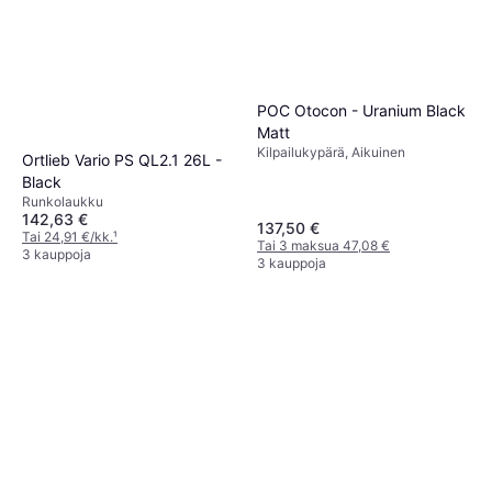
POC Otocon - Uranium Black
Matt
Kilpailukypärä, Aikuinen
Ortlieb Vario PS QL2.1 26L -
Black
Runkolaukku
142,63 €
137,50 €
Tai 24,91 €/kk.
¹
Tai 3 maksua 47,08 €
3 kauppoja
3 kauppoja