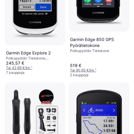
Garmin Edge 850 GPS
Pyörätietokone
Polkupyörän Tietokone
Garmin Edge Explore 2
Polkupyörän Tietokone,
245,57 €
Kosketusnäyttö, Värinäyttö, ANT+
519 €
Tai 42,89 €/kk.
¹
Tai 90,65 €/kk.
¹
7 kauppoja
2 kauppoja