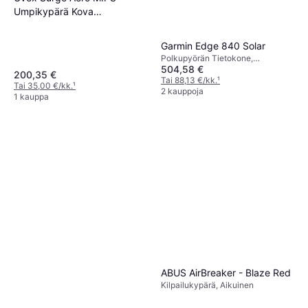
Umpikypärä Kova
Kuorirakenne Matta
Garmin Edge 840 Solar
Polkupyörän Tietokone,
504,58 €
Värinäyttö, Kosketusnäyttö,
200,35 €
Langaton, ANT+
Tai 88,13 €/kk.
¹
Tai 35,00 €/kk.
¹
2 kauppoja
1 kauppa
ABUS AirBreaker - Blaze Red
Kilpailukypärä, Aikuinen