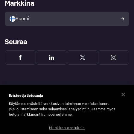
Kirjaudu sisään yrityksenä
Operatiivinen tila
Markkina
Tutustu kauppoihin
Peruutusoikeutesi
Myy Klarnalla
Kumppanit ja integraatiot
Ostajan turva
Suomi
Seuraa
Evästeet ja tietosuoja
Käytämme evästeitä verkkosivun toiminnan varmistamiseen,
yksilöllistämiseen sekä selaamisesi analysointiin. Jaamme myös
tietoja markkinointikumppaneillemme.
Muokkaa asetuksia