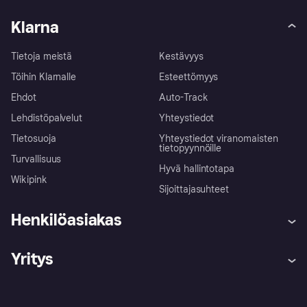
Klarna
Tietoja meistä
Kestävyys
Töihin Klarnalle
Esteettömyys
Ehdot
Auto-Track
Lehdistöpalvelut
Yhteystiedot
Tietosuoja
Yhteystiedot viranomaisten
tietopyynnöille
Turvallisuus
Hyvä hallintotapa
Wikipink
Sijoittajasuhteet
Henkilöasiakas
Ohje
Reklamaatiot
Yritys
Kirjaudu sisään
Shoppaile turvallisesti Klarnalla
Kauppiastuki
Kehittäjät
Klarna app
Yksityisyysasetukset