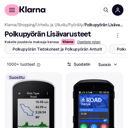
Kuluttajille
Yrityksille
Klarna
/
Shopping
/
Urheilu ja Ulkoilu
/
Pyöräily
/
Polkupyörän Lisävarusteet
Polkupyörän Lisävarusteet
Kokeile joustavia maksuja kanssa
Opettele miten
Polkupyörän Tietokoneet ja Polkupyörän Anturit
Polku
1000+ tuotteet
Suodatin
Suosio
Suosittu