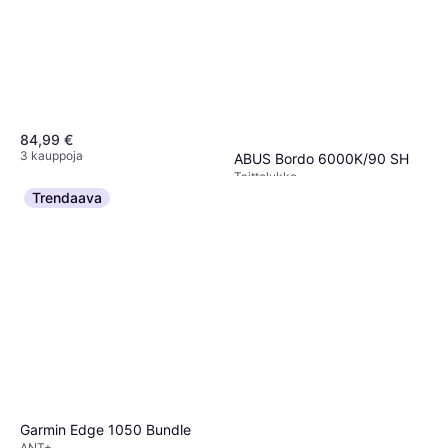
84,99 €
3 kauppoja
ABUS Bordo 6000K/90 SH
Taittolukko
95,43 €
Trendaava
5 kauppoja
Garmin Edge 1050 Bundle
ANT+