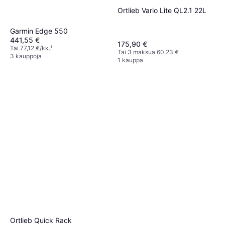
Ortlieb Vario Lite QL2.1 22L
Garmin Edge 550
441,55 €
175,90 €
Tai 77,12 €/kk.
¹
Tai 3 maksua 60,23 €
3 kauppoja
1 kauppa
Ortlieb Quick Rack