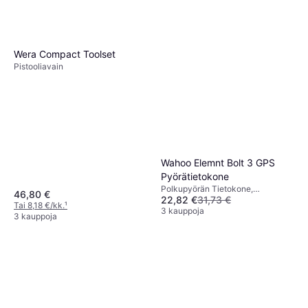
Wera Compact Toolset
Pistooliavain
Wahoo Elemnt Bolt 3 GPS
Pyörätietokone
Polkupyörän Tietokone,
46,80 €
22,82 €
31,73 €
Värinäyttö, ANT+
Tai 8,18 €/kk.
¹
3 kauppoja
3 kauppoja