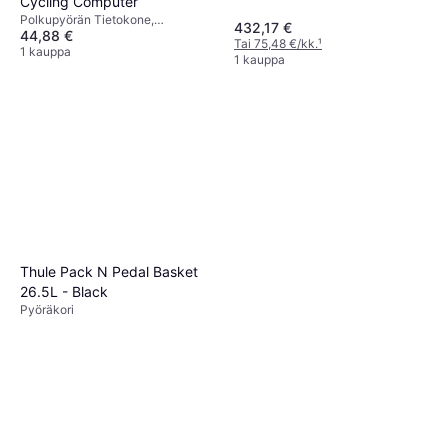
Cycling Computer
Polkupyörän Tietokone,
432,17 €
44,88 €
Kosketusnäyttö, Värinäyttö,
Tai 75,48 €/kk.
¹
Langaton, ANT+
1 kauppa
1 kauppa
Thule Pack N Pedal Basket
26.5L - Black
Pyöräkori