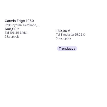
Garmin Edge 1050
Polkupyörän Tietokone,
608,90 €
Värinäyttö, Kosketusnäyttö
189,96 €
Tai 106,35 €/kk.
¹
Tai 3 maksua 65,05 €
2 kauppoja
3 kauppoja
Trendaava