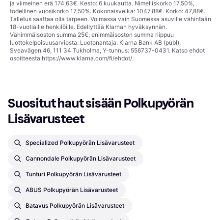
ja viimeinen erä 174,63€. Kesto: 6 kuukautta. Nimelliskorko 17,50%,
todellinen vuosikorko 17,50%. Kokonaisvelka: 1047,88€. Korko: 47,88€.
Talletus saattaa olla tarpeen. Voimassa vain Suomessa asuville vähintään
18-vuotiaille henkilöille. Edellyttää Klarnan hyväksynnän.
Vähimmäisoston summa 25€; enimmäisoston summa riippuu
luottokelpoisuusarviosta. Luotonantaja: Klarna Bank AB (publ),
Sveavägen 46, 111 34 Tukholma, Y-tunnus: 556737-0431. Katso ehdot
osoitteesta
https://www.klarna.com/fi/ehdot/
.
Suositut haut sisään Polkupyörän 
Lisävarusteet
Specialized Polkupyörän Lisävarusteet
Cannondale Polkupyörän Lisävarusteet
Tunturi Polkupyörän Lisävarusteet
ABUS Polkupyörän Lisävarusteet
Batavus Polkupyörän Lisävarusteet