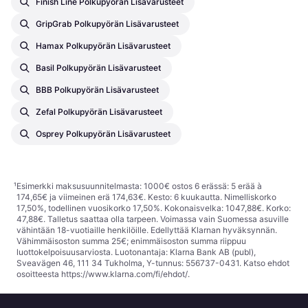
Finish Line Polkupyörän Lisävarusteet
GripGrab Polkupyörän Lisävarusteet
Hamax Polkupyörän Lisävarusteet
Basil Polkupyörän Lisävarusteet
BBB Polkupyörän Lisävarusteet
Zefal Polkupyörän Lisävarusteet
Osprey Polkupyörän Lisävarusteet
¹
Esimerkki maksusuunnitelmasta: 1000€ ostos 6 erässä: 5 erää à
174,65€ ja viimeinen erä 174,63€. Kesto: 6 kuukautta. Nimelliskorko
17,50%, todellinen vuosikorko 17,50%. Kokonaisvelka: 1047,88€. Korko:
47,88€. Talletus saattaa olla tarpeen. Voimassa vain Suomessa asuville
vähintään 18-vuotiaille henkilöille. Edellyttää Klarnan hyväksynnän.
Vähimmäisoston summa 25€; enimmäisoston summa riippuu
luottokelpoisuusarviosta. Luotonantaja: Klarna Bank AB (publ),
Sveavägen 46, 111 34 Tukholma, Y-tunnus: 556737-0431. Katso ehdot
osoitteesta
https://www.klarna.com/fi/ehdot/
.