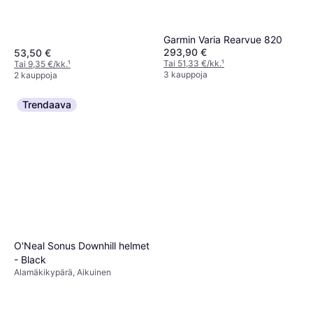
Garmin Varia Rearvue 820
293,90 €
53,50 €
Tai 51,33 €/kk.
¹
Tai 9,35 €/kk.
¹
3 kauppoja
2 kauppoja
Trendaava
O'Neal Sonus Downhill helmet
- Black
Alamäkikypärä, Aikuinen