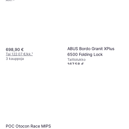
ABUS Bordo Granit XPlus
698,90 €
6500 Folding Lock
Tai 122,07 €/kk.
¹
3 kauppoja
Taittolukko
167,58 €
Tai 29,27 €/kk.
¹
3 kauppoja
POC Otocon Race MIPS