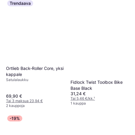
Trendaava
Ortlieb Back-Roller Core, yksi
kappale
Satulalaukku
Fidlock Twist Toolbox Bike
Base Black
31,24 €
69,90 €
Tai 5,46 €/kk.
¹
Tai 3 maksua 23,94 €
1 kauppa
2 kauppoja
-19%