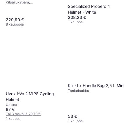
Kilpailukypärä,
Specialized Propero 4
Maastopyöräilykypärä, Aikuinen
Helmet - White
208,23 €
229,90 €
1 kauppa
8 kauppoja
Klickfix Handle Bag 2,5 L Mini
Tankolaukku
Uvex I-Vo 2 MIPS Cycling
Helmet
Unisex
87 €
Tai 3 maksua 29,79 €
53 €
1 kauppa
1 kauppa