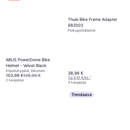
3 kauppoja
Thule Bike Frame Adapter
982003
Polkupyöräteline
ABUS PowerDome Bike
Helmet - Velvet Black
Kilpailukypärä, Aikuinen
38,96 €
103,99 €
126,99 €
Tai 6,81 €/kk.
¹
2 kauppoja
4 kauppoja
Trendaava