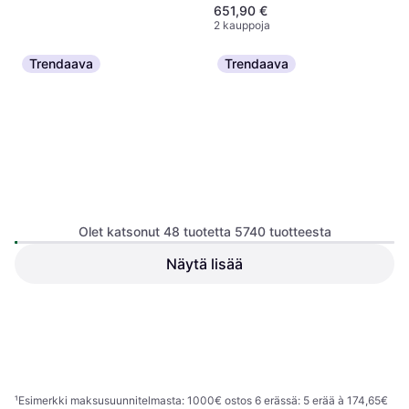
651,90 €
2 kauppoja
Trendaava
Trendaava
Muc-Off BIO bicycle
transmission cleaner, 500 ml
Polkupyörän Hoito, Puhdistus
Eufab Pyörätelineen Teline
12,49 €
Olet katsonut 48 tuotetta 5740 tuotteesta
11248
4 kauppoja
Polkupyöräteline
Näytä lisää
Specialized Chamonix 3
Helmet - White
Kaupunkikypärä, Kilpailukypärä,
75,36 €
77,23 €
Unisex
Tai 13,17 €/kk.
¹
1 kauppa
1 kauppa
1
2
3
...
62
...
120
¹
Esimerkki maksusuunnitelmasta: 1000€ ostos 6 erässä: 5 erää à 174,65€