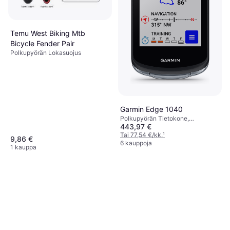
Temu West Biking Mtb
Bicycle Fender Pair
Polkupyörän Lokasuojus
Garmin Edge 1040
Polkupyörän Tietokone,
443,97 €
Värinäyttö, Kosketusnäyttö,
Langaton, ANT+
Tai 77,54 €/kk.
¹
9,86 €
6 kauppoja
1 kauppa