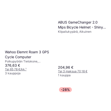
ABUS GameChanger 2.0
Mips Bicycle Helmet - Shiny
Kilpailukypärä, Aikuinen
White
Wahoo Elemnt Roam 3 GPS
Cycle Computer
Polkupyörän Tietokone,
376,63 €
Värinäyttö, Kosketusnäyttö, ANT+
204,96 €
Tai 65,78 €/kk.
¹
Tai 3 maksua 70,18 €
3 kauppoja
1 kauppa
-28%