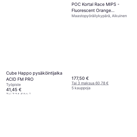
POC Kortal Race MIPS -
Fluorescent Orange
Maastopyöräilykypärä, Aikuinen
AVIP/Uranium Black Matt
Cube Happo pysäköintijalka
177,50 €
ACID FM PRO
Tai 3 maksua 60,78 €
Työpiste
5 kauppoja
41,45 €
Tai 7,24 €/kk.
¹
1 kauppa