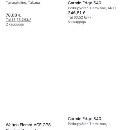
Tavarateline, Takana
Garmin Edge 540
Polkupyörän Tietokone, ANT+
346,51 €
78,88 €
Tai 60,52 €/kk.
¹
Tai 13,78 €/kk.
¹
5 kauppoja
2 kauppoja
Garmin Edge 840
Polkupyörän Tietokone,
Wahoo Elemnt ACE GPS
Kosketusnäyttö, Värinäyttö, ANT+