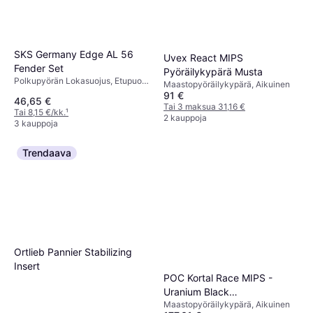
SKS Germany Edge AL 56
Uvex React MIPS
Fender Set
Pyöräilykypärä Musta
Polkupyörän Lokasuojus, Etupuoli,
Maastopyöräilykypärä, Aikuinen
Takana
91 €
46,65 €
Tai 3 maksua 31,16 €
Tai 8,15 €/kk.
¹
2 kauppoja
3 kauppoja
Trendaava
Ortlieb Pannier Stabilizing
Insert
POC Kortal Race MIPS -
Uranium Black
Maastopyöräilykypärä, Aikuinen
Matt/Hydrogen White