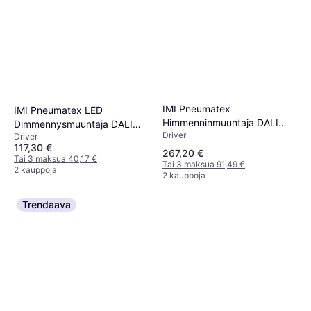
IMI Pneumatex
IMI Pneumatex LED
Himmenninmuuntaja DALI
Dimmennysmuuntaja DALI
Driver
Push 24V 200W
Driver
PUSH 24V 75W
117,30 €
267,20 €
Tai 3 maksua 40,17 €
Tai 3 maksua 91,49 €
2 kauppoja
2 kauppoja
Trendaava