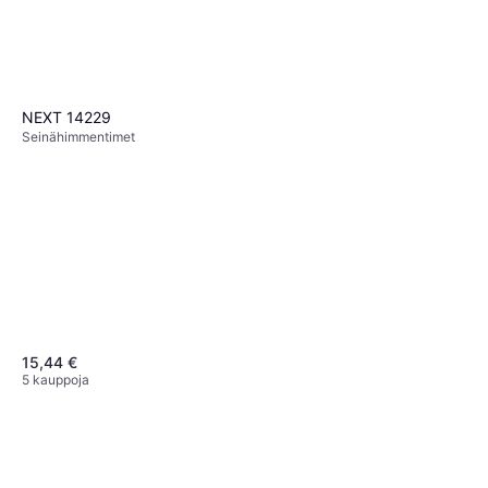
3 kauppoja
NEXT 14229
Seinähimmentimet
15,44 €
5 kauppoja
Nexa MSOR-3500
Driver