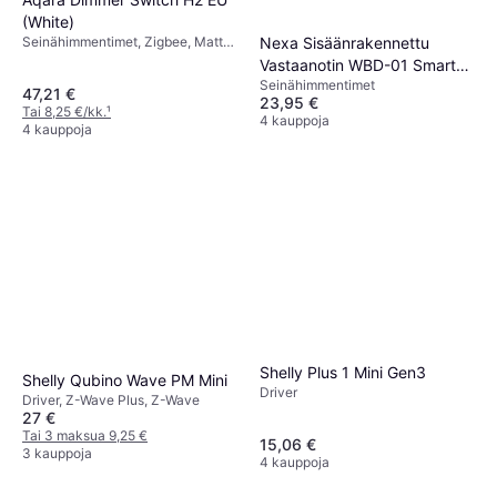
(White)
Seinähimmentimet, Zigbee, Matter,
Nexa Sisäänrakennettu
Thread
Vastaanotin WBD-01 Smart
Seinähimmentimet
Dimmer 250W
47,21 €
23,95 €
Tai 8,25 €/kk.
¹
4 kauppoja
4 kauppoja
Shelly Plus 1 Mini Gen3
Shelly Qubino Wave PM Mini
Driver
Driver, Z-Wave Plus, Z-Wave
27 €
Tai 3 maksua 9,25 €
15,06 €
3 kauppoja
4 kauppoja