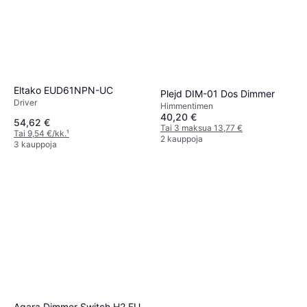
22,98 €
4 kauppoja
Eltako EUD61NPN-UC
Plejd DIM-01 Dos Dimmer
Driver
Himmentimen
40,20 €
54,62 €
Tai 3 maksua 13,77 €
Tai 9,54 €/kk.
¹
2 kauppoja
3 kauppoja
Aqara Dimmer Switch H2 EU