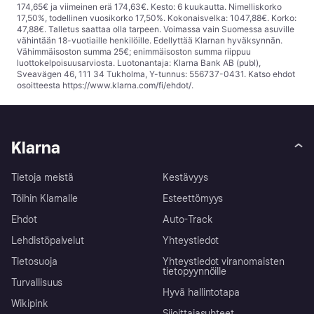
174,65€ ja viimeinen erä 174,63€. Kesto: 6 kuukautta. Nimelliskorko
17,50%, todellinen vuosikorko 17,50%. Kokonaisvelka: 1047,88€. Korko:
47,88€. Talletus saattaa olla tarpeen. Voimassa vain Suomessa asuville
vähintään 18-vuotiaille henkilöille. Edellyttää Klarnan hyväksynnän.
Vähimmäisoston summa 25€; enimmäisoston summa riippuu
luottokelpoisuusarviosta. Luotonantaja: Klarna Bank AB (publ),
Sveavägen 46, 111 34 Tukholma, Y-tunnus: 556737-0431. Katso ehdot
osoitteesta
https://www.klarna.com/fi/ehdot/
.
Klarna
Tietoja meistä
Kestävyys
Töihin Klarnalle
Esteettömyys
Ehdot
Auto-Track
Lehdistöpalvelut
Yhteystiedot
Tietosuoja
Yhteystiedot viranomaisten
tietopyynnöille
Turvallisuus
Hyvä hallintotapa
Wikipink
Sijoittajasuhteet