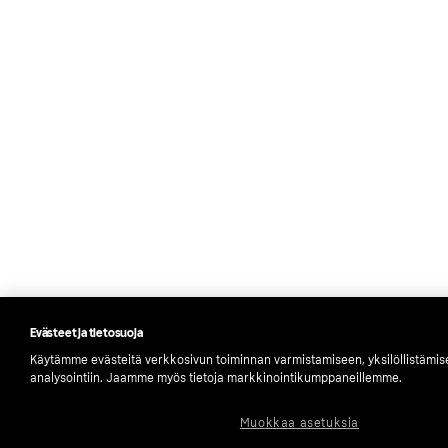
Evästeet ja tietosuoja
Käytämme evästeitä verkkosivun toiminnan varmistamiseen, yksilöllistämis
analysointiin. Jaamme myös tietoja markkinointikumppaneillemme.
Muokkaa asetuksia