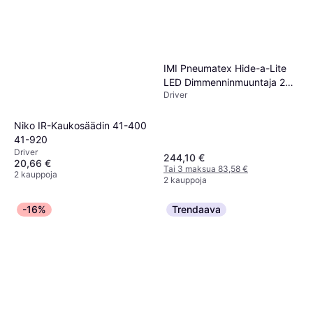
IMI Pneumatex Hide-a-Lite
LED Dimmenninmuuntaja 24V
Driver
200W
Niko IR-Kaukosäädin 41-400
41-920
Driver
244,10 €
20,66 €
Tai 3 maksua 83,58 €
2 kauppoja
2 kauppoja
-16%
Trendaava