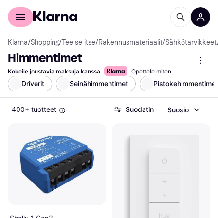
Kuluttajille
Yrityksille
Klarna
/
Shopping
/
Tee se itse
/
Rakennusmateriaalit
/
Sähkötarvikkeet
Himmentimet
Kokeile joustavia maksuja kanssa
Opettele miten
Driverit
Seinähimmentimet
Pistokehimmentimet
400+ tuotteet
Suodatin
Suosio
Shelly 1 Gen3