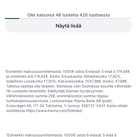
Loevschall 3470201915 2m
Olet katsonut 48 tuotetta 426 tuotteesta
Driver
Näytä lisää
Scan Products 12501
Himmentimen, Zigbee
38,68 €
37,69 €
Tai 6,76 €/kk.
¹
Tai 6,59 €/kk.
¹
3 kauppoja
3 kauppoja
1
2
3
...
6
...
9
¹
Esimerkki maksusuunnitelmasta: 1000€ ostos 6 erässä: 5 erää à 174,65€
ja viimeinen erä 174,63€. Kesto: 6 kuukautta. Nimelliskorko 17,50%,
todellinen vuosikorko 17,50%. Kokonaisvelka: 1047,88€. Korko: 47,88€.
Talletus saattaa olla tarpeen. Voimassa vain Suomessa asuville vähintään
18-vuotiaille henkilöille. Edellyttää Klarnan hyväksynnän.
Vähimmäisoston summa 25€; enimmäisoston summa riippuu
luottokelpoisuusarviosta. Luotonantaja: Klarna Bank AB (publ),
Sveavägen 46, 111 34 Tukholma, Y-tunnus: 556737-0431. Katso ehdot
osoitteesta
https://www.klarna.com/fi/ehdot/
.
¹
Esimerkki maksusuunnitelmasta: 1000€ ostos 6 erässä: 5 erää à