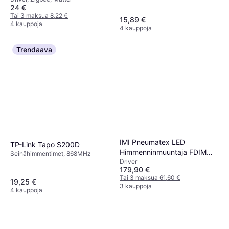
24 €
Tai 3 maksua 8,22 €
15,89 €
4 kauppoja
4 kauppoja
Trendaava
IMI Pneumatex LED
TP-Link Tapo S200D
Himmenninmuuntaja FDIM
Seinähimmentimet, 868MHz
Driver
DALI PUSH 24V 100W
179,90 €
Tai 3 maksua 61,60 €
19,25 €
3 kauppoja
4 kauppoja