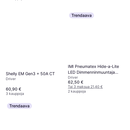
Trendaava
IMI Pneumatex Hide-a-Lite
LED Dimmenninmuuntaja
Shelly EM Gen3 + 50A CT
Driver
FDIM 24V 30W
Driver
62,50 €
Tai 3 maksua 21,40 €
60,90 €
2 kauppoja
3 kauppoja
Trendaava