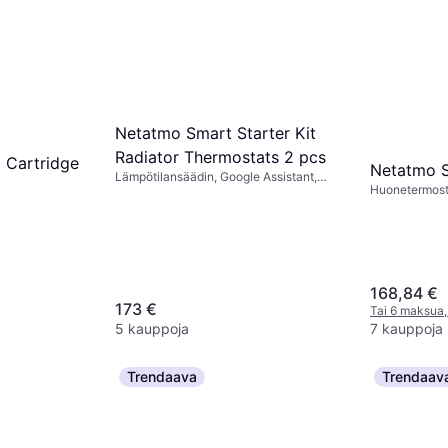
Netatmo Smart Starter Kit
Radiator Thermostats 2 pcs
 Cartridge
Netatmo 
Lämpötilansäädin, Google Assistant,
Huonetermosta
Apple Siri, Amazon Alexa
Assistant
168,84 €
173 €
Tai 6 maksua,
5 kauppoja
7 kauppoja
Trendaava
Trendaav