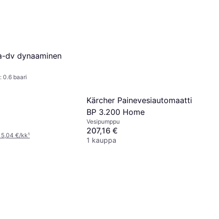
a-dv dynaaminen
 0.6 baari
Kärcher Painevesiautomaatti
BP 3.200 Home
Vesipumppu
207,16 €
 5,04 €/kk
¹
1 kauppa