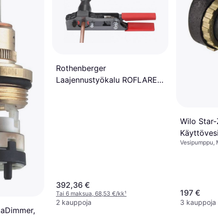
Rothenberger
Laajennustyökalu ROFLARE
REVOLVE
Wilo Star
Käyttöves
Vesipumppu, 
392,36 €
197 €
Tai 6 maksua, 68,53 €/kk
¹
2 kauppoja
3 kauppoja
uaDimmer,