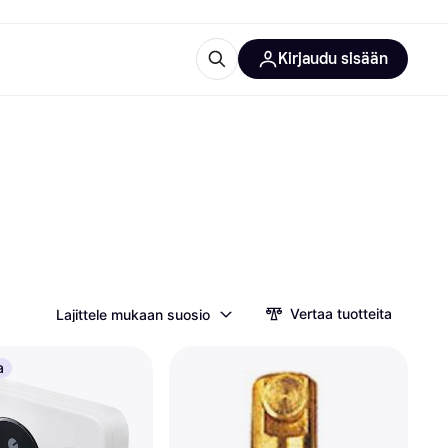
Kirjaudu sisään
totarvikkeet
rna?
 kategoriat
Vertaa tuotteita
Lajittele mukaan suosio
a