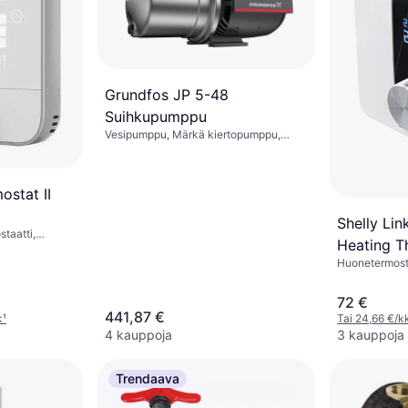
Grundfos JP 5-48
Suihkupumppu
Vesipumppu, Märkä kiertopumppu,
Maksimipaine: 6 baari
stat II
Shelly Li
taatti,
Heating T
sistant
Huonetermost
72 €
441,87 €
k
¹
Tai 24,66 €/k
4 kauppoja
3 kauppoja
Trendaava