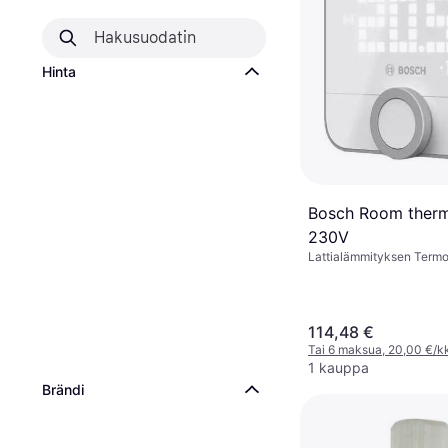
Hinta
Bosch Room thermo
230V
Lattialämmityksen Termos
Amazon Alexa, Google As
114,48 €
Tai 6 maksua, 20,00 €/k
1 kauppa
Brändi