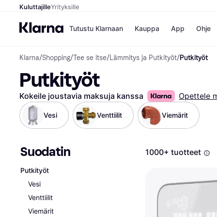
Kuluttajille
Yrityksille
Tutustu Klarnaan
Kauppa
App
Ohje
Klarna
/
Shopping
/
Tee se itse
/
Lämmitys ja Putkityöt
/
Putkityöt
Kaupat
Ma
Putkityöt
Booking.
Mak
Gigantti
Mak
H&M
Mak
Kokeile joustavia maksuja kanssa
Opettele 
Peten Koi
kul
Wolt
Mak
Vesi
Venttiilit
Viemärit
Rah
Mob
Suodatin
Kauppahakem
1000+ tuotteet
Putkityöt
Vesi
Venttiilit
Viemärit