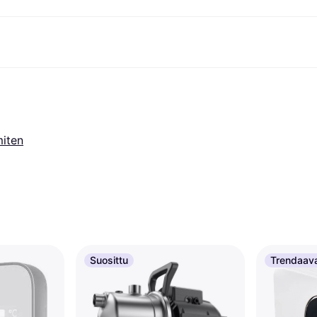
ksuvaihtoehdot
Shoppaile ja vertaa hintoja
Ostokset ja palkinnot
Raha-asiat
Lisätietoa
Valokuvat
Toimis
com
suvaihtoehdot
Ale
Tutustu kauppoihin
Pelaaminen ja Viihde
Klarna-kortti
Mikä on Kla
sa heti
Kauneus & Terveys
Cashback
Puhelimet & Wearablet
Saldo
sa 30 päivän
Vaatteet
Jäsenyys
Lapset ja Perhe
Tilityypit
miten
ratarvike
uessa
Lelut
Moottorikuljetukset
Säästötili
sa 3 erässä
Koti ja Sisustus
Puutarha ja Patio
Talletustili
oitus
Ääni ja Kuva
Keittiökoneet
ilePay
Urheilu ja Ulkoilu
Kodinkoneet
Tietotekniikka
Kirjat, Elokuvat ja Musiikki
isto
Tee se itse
Kaikki
Suosittu
Trendaav