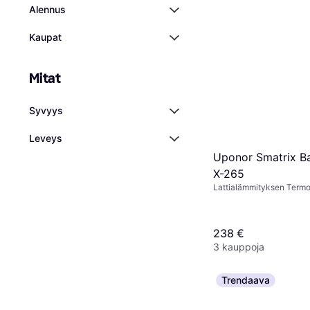
Alennus
Kaupat
Mitat
Syvyys
Leveys
Uponor Smatrix B
X-265
Lattialämmityksen Termos
Amazon Alexa, Google As
238 €
3 kauppoja
Trendaava