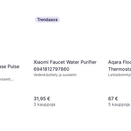
Trendaava
Aqara Flo
Xiaomi Faucet Water Purifier
ase Pulse
Thermost
6941812797860
Lattialämmity
Vedenkäsittely ja suodatin
taatti,
sistant
31,95 €
67 €
3 kauppoja
5 kauppoja