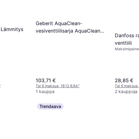
Geberit AquaClean-
a Lämmitys
vesiventtiilisarja AquaClean
Danfoss r
8000/8000plus:lle
venttiili
Maksimipaine:
103,71 €
28,85 €
¹
Tai 6 maksua, 18,12 €/kk
¹
Tai 6 maksua,
1 kauppa
2 kauppoja
Trendaava