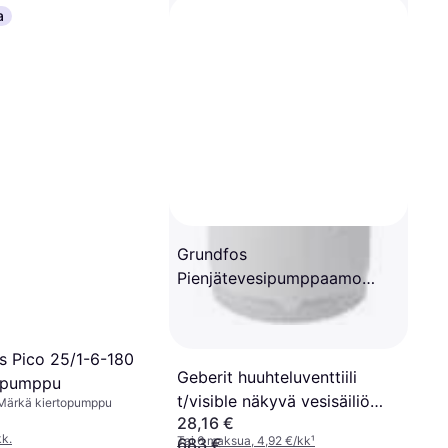
a
Grundfos
Pienjätevesipumppaamo
Sololift2 WC-3
s Pico 25/1-6-180
Geberit huuhteluventtiili
sipumppu
t/visible näkyvä vesisäiliö
Märkä kiertopumppu
28,16 €
AP140.3x
kk.
Tai 6 maksua, 4,92 €/kk
¹
683 €