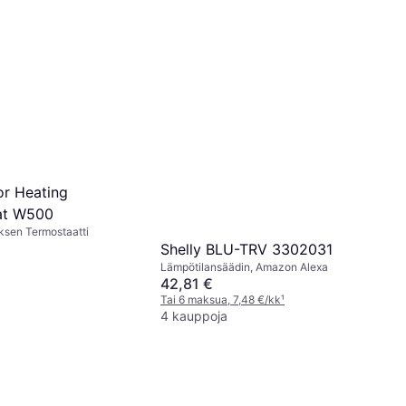
or Heating
at W500
ksen Termostaatti
Shelly BLU-TRV 3302031
Lämpötilansäädin, Amazon Alexa
42,81 €
Tai 6 maksua, 7,48 €/kk
¹
4 kauppoja