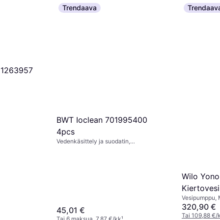
Trendaava
Trendaav
¹
l 1263957
BWT Ioclean 701995400
4pcs
Vedenkäsittely ja suodatin,
Suolatabletti
Wilo Yono
Kiertove
Vesipumppu, 
320,90 €
45,01 €
Tai 109,88 €/
Tai 6 maksua, 7,87 €/kk
¹