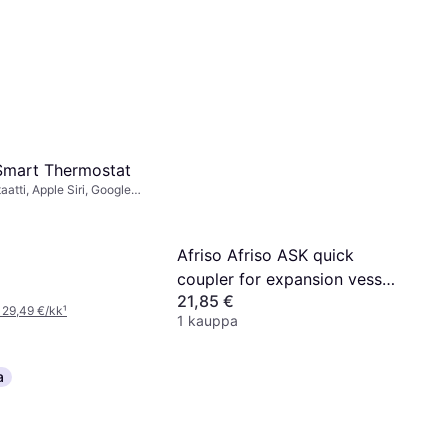
Smart Thermostat
atti, Apple Siri, Google
Afriso Afriso ASK quick
coupler for expansion vessel
21,85 €
with inspection valve 2x3/4
 29,49 €/kk
¹
1 kauppa
GW 77924
a