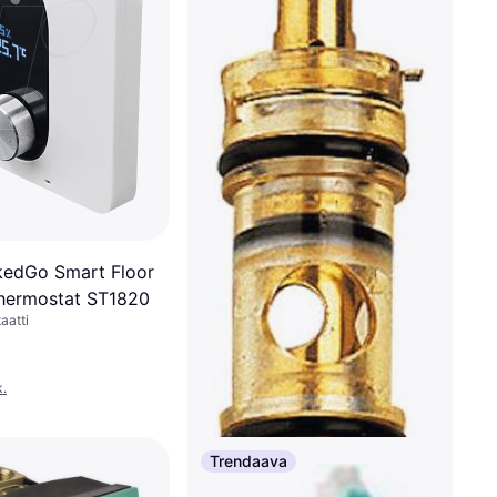
nkedGo Smart Floor
hermostat ST1820
aatti
k.
Trendaava