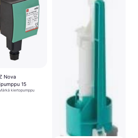
-Z Nova
ipumppu 15
Märkä kiertopumppu
Grohe Longlife-kasetti
Euromixille
109,84 €
Tai 6 maksua, 19,19 €/kk
¹
3 kauppoja