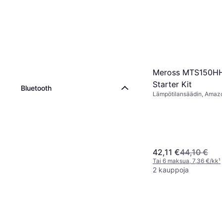
Meross MTS150H
Starter Kit
Bluetooth
Lämpötilansäädin, Amazo
Google Assistant, Apple S
42,11 €
44,10 €
Tai 6 maksua, 7,36 €/kk
¹
2 kauppoja