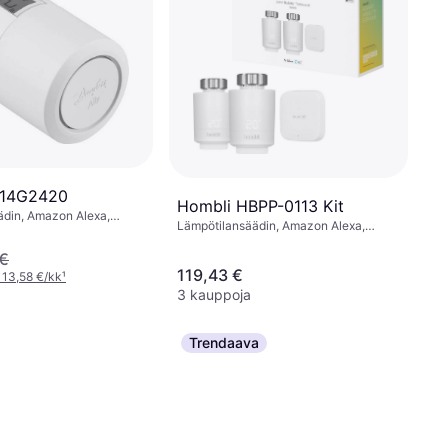
014G2420
Hombli HBPP-0113 Kit
ädin, Amazon Alexa,
Lämpötilansäädin, Amazon Alexa,
ant
Google Assistant, Apple Siri
 €
119,43 €
 13,58 €/kk
¹
3 kauppoja
Trendaava