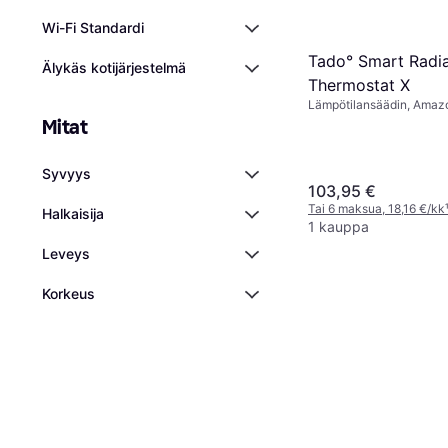
Wi-Fi Standardi
Tado° Smart Radi
Älykäs kotijärjestelmä
Thermostat X
Lämpötilansäädin, Amazo
Google Assistant
Mitat
Syvyys
103,95 €
Tai 6 maksua, 18,16 €/kk
Halkaisija
1 kauppa
Leveys
Korkeus