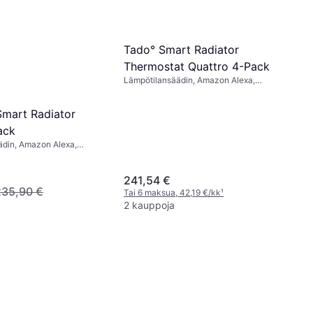
Tado° Smart Radiator
Thermostat Quattro 4-Pack
Lämpötilansäädin, Amazon Alexa,
Google Assistant
mart Radiator
ack
ädin, Amazon Alexa,
ant
241,54 €
235,90 €
Tai 6 maksua, 42,19 €/kk
¹
2 kauppoja