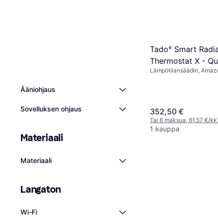
Tado° Smart Radi
Thermostat X - Qu
Lämpötilansäädin, Amazo
Google Assistant
Ääniohjaus
Sovelluksen ohjaus
352,50 €
Tai 6 maksua, 61,57 €/kk
1 kauppa
Materiaali
Materiaali
Langaton
Wi-Fi