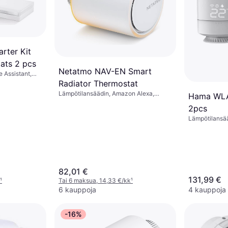
rter Kit
ats 2 pcs
Netatmo NAV-EN Smart
 Assistant,
Radiator Thermostat
Lämpötilansäädin, Amazon Alexa,
Hama WLA
Google Assistant
2pcs
Lämpötilansä
Siri, Google A
82,01 €
131,99 €
¹
Tai 6 maksua, 14,33 €/kk
¹
6 kauppoja
4 kauppoja
-16%