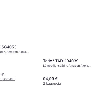
015G4053
ädin, Amazon Alexa,
ant
Tado° TAD-104039
Lämpötilansäädin, Amazon Alexa,
Google Assistant
 €
94,99 €
 9,35 €/kk
¹
2 kauppoja