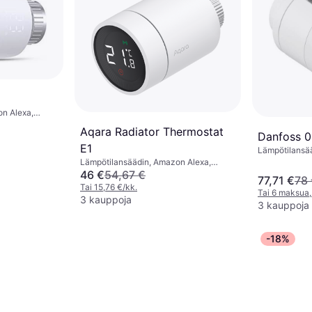
n Alexa,
Aqara Radiator Thermostat
Danfoss 
E1
Lämpötilansä
Google Assist
Lämpötilansäädin, Amazon Alexa,
Google Assistant
46 €
54,67 €
77,71 €
78
Tai 15,76 €/kk.
Tai 6 maksua,
3 kauppoja
3 kauppoja
-18%