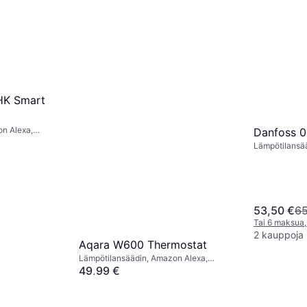
HK Smart
n Alexa,
Danfoss 
iri
Lämpötilansä
Google Assist
53,50 €
65
Tai 6 maksua,
2 kauppoja
Aqara W600 Thermostat
Lämpötilansäädin, Amazon Alexa,
Google Assistant, Apple Siri
49,99 €
Tai 6 maksua, 8,74 €/kk
¹
2 kauppoja