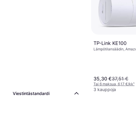
TP-Link KE100
Lämpötilansäädin, Amazo
Google Assistant
35,30 €
37,51 €
Tai 6 maksua, 6,17 €/kk
¹
3 kauppoja
Viestintästandardi