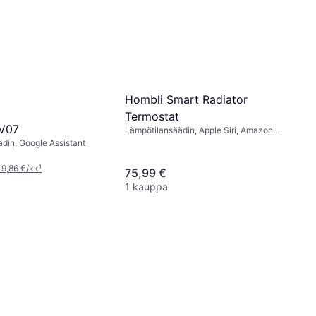
Hombli Smart Radiator
Termostat
RV07
Lämpötilansäädin, Apple Siri, Amazon
Alexa, Google Assistant
din, Google Assistant
 9,86 €/kk
¹
75,99 €
1 kauppa