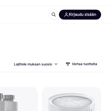
Kirjaudu sisään
totarvikkeet
rna?
Vertaa tuotteita
Lajittele mukaan suosio
 kategoriat