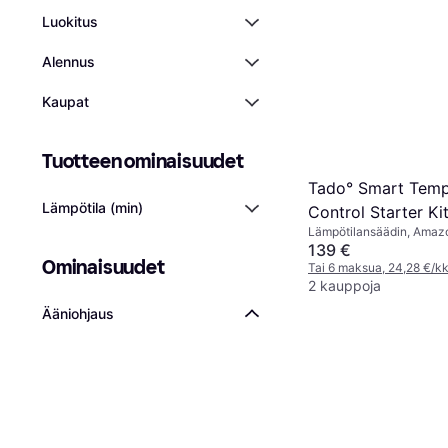
Luokitus
Alennus
Kaupat
Tuotteen ominaisuudet
Tado° Smart Temp
Lämpötila (min)
Control Starter Ki
Lämpötilansäädin, Amazo
Google Assistant
139 €
Ominaisuudet
Tai 6 maksua, 24,28 €/k
2 kauppoja
Ääniohjaus