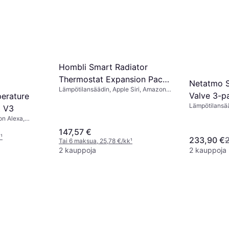
Hombli Smart Radiator
Thermostat Expansion Pack
Netatmo S
Lämpötilansäädin, Apple Siri, Amazon
2 + 1
Valve 3-p
erature
Alexa, Google Assistant
Lämpötilansä
t V3
Google Assist
n Alexa,
147,57 €
k
¹
233,90 €
Tai 6 maksua, 25,78 €/kk
¹
2 kauppoja
2 kauppoja