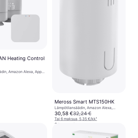
N Heating Control
ädin, Amazon Alexa, Apple
ssistant
Meross Smart MTS150HK
Lämpötilansäädin, Amazon Alexa,
Google Assistant, Apple Siri
30,58 €
32,24 €
Tai 6 maksua, 5,35 €/kk
¹
2 kauppoja