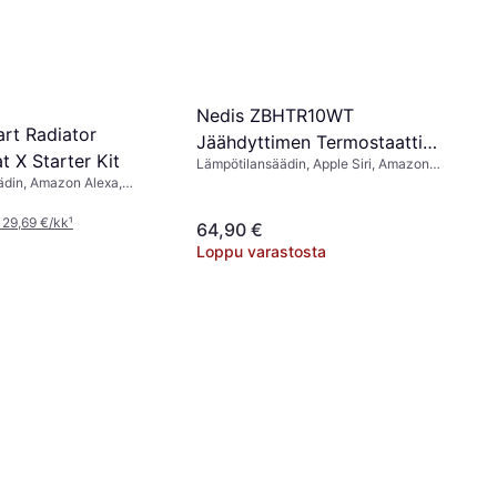
Nedis ZBHTR10WT
rt Radiator
Jäähdyttimen Termostaatti
 X Starter Kit
Lämpötilansäädin, Apple Siri, Amazon
Valkoinen
Alexa, Google Assistant
ädin, Amazon Alexa,
ant
 29,69 €/kk
¹
64,90 €
Loppu varastosta