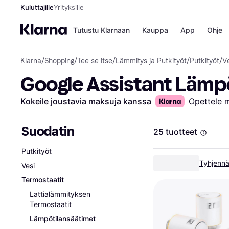
Kuluttajille
Yrityksille
Tutustu Klarnaan
Kauppa
App
Ohje
Klarna
/
Shopping
/
Tee se itse
/
Lämmitys ja Putkityöt
/
Putkityöt
/
V
Kaupat
Ma
Google Assistant Lämp
Booking.
Mak
Gigantti
Mak
H&M
Mak
Kokeile joustavia maksuja kanssa
Opettele 
Peten Koi
kul
Wolt
Mak
Rah
Suodatin
25 tuotteet
Mob
Putkityöt
Kauppahakem
Tyhjennä
Vesi
Termostaatit
Lattialämmityksen
Termostaatit
Lämpötilansäätimet