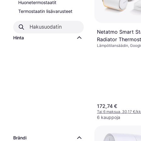
Huonetermostaatit
Termostaatin lisävarusteet
Netatmo Smart Sta
Hinta
Radiator Thermost
Lämpötilansäädin, Google
Apple Siri, Amazon Alexa
172,74 €
Tai 6 maksua, 30,17 €/kk
6 kauppoja
Brändi