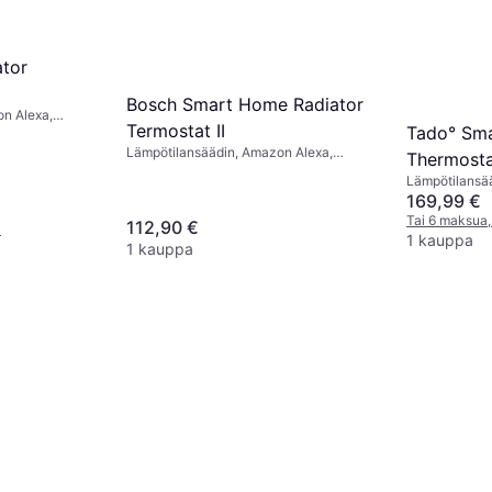
ator
Bosch Smart Home Radiator
n Alexa,
Termostat II
Tado° Sma
Lämpötilansäädin, Amazon Alexa,
Thermostat
Google Assistant
Lämpötilansä
Google Assist
169,99 €
Tai 6 maksua,
112,90 €
¹
1 kauppa
1 kauppa