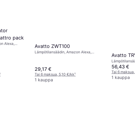
ator
attro pack
n Alexa,
Avatto ZWT100
Lämpötilansäädin, Amazon Alexa,
Avatto T
Google Assistant
Lämpötilansää
56,43 €
29,17 €
Tai 6 maksua,
¹
Tai 6 maksua, 5,10 €/kk
¹
1 kauppa
1 kauppa