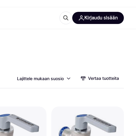
Kirjaudu sisään
totarvikkeet
rna?
Vertaa tuotteita
Lajittele mukaan suosio
 kategoriat