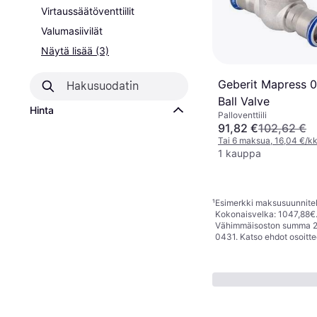
Virtaussäätöventtiilit
Valumasiivilät
Näytä lisää (3)
Geberit Mapress 
Ball Valve
Hinta
Palloventtiili
91,82 €
102,62 €
Tai 6 maksua, 16,04 €/k
1 kauppa
¹
Esimerkki maksusuunnitelm
Kokonaisvelka: 1047,88€. 
Vähimmäisoston summa 25€
0431. Katso ehdot osoitt