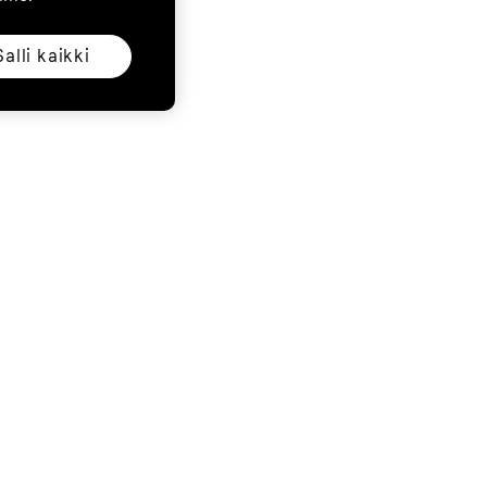
Salli kaikki
vuosikorko 17,50%. Kokonaisvelka: 1047,88€. Korko: 47,88€. Talletus
; enimmäisoston summa riippuu luottokelpoisuusarviosta. Luotonantaja: