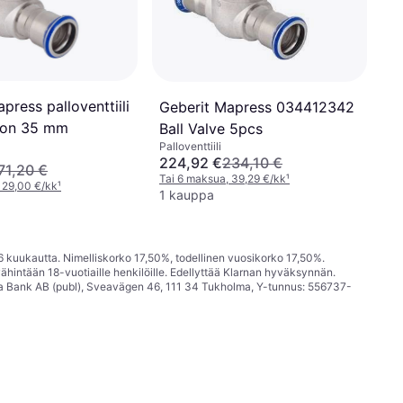
press palloventtiili
Geberit Mapress 034412342
ton 35 mm
Ball Valve 5pcs
Palloventtiili
224,92 €
234,10 €
71,20 €
Tai 6 maksua, 39,29 €/kk
¹
 29,00 €/kk
¹
1 kauppa
6 kuukautta. Nimelliskorko 17,50%, todellinen vuosikorko 17,50%.
ähintään 18-vuotiaille henkilöille. Edellyttää Klarnan hyväksynnän.
a Bank AB (publ), Sveavägen 46, 111 34 Tukholma, Y-tunnus: 556737-