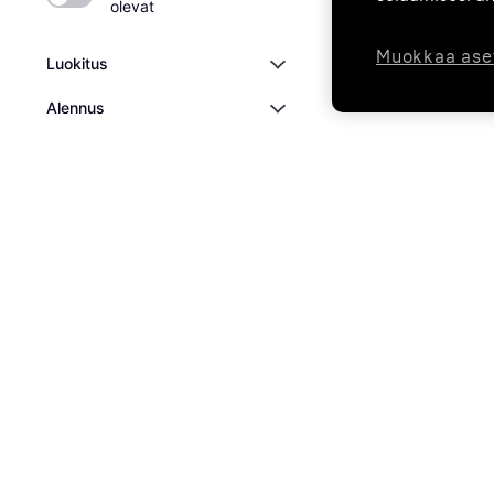
olevat
Muokkaa ase
Luokitus
Alennus
Kaupat
¹
Esimerkki maksusuunnitelmasta: 1000€ ostos 6 erässä: 5 erää à 174,65€ 
saattaa olla tarpeen. Voimassa vain Suomessa asuville vähintään 18-vuo
Klarna Bank AB (publ), Sveavägen 46, 111 34 Tukholma, Y-tunnus: 5567