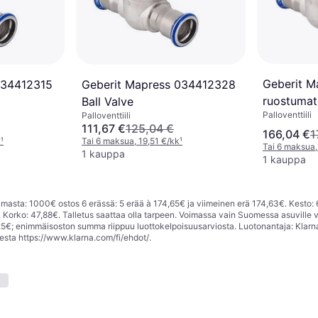
Geberit Ma
034412315
Geberit Mapress 034412328
ruostuma
Ball Valve
Palloventtiili
Palloventtiili
111,67 €
125,04 €
166,04 €
1
k
¹
Tai 6 maksua, 19,51 €/kk
¹
Tai 6 maksua,
1 kauppa
1 kauppa
asta: 1000€ ostos 6 erässä: 5 erää à 174,65€ ja viimeinen erä 174,63€. Kesto: 
Korko: 47,88€. Talletus saattaa olla tarpeen. Voimassa vain Suomessa asuville v
; enimmäisoston summa riippuu luottokelpoisuusarviosta. Luotonantaja: Klarn
eesta
https://www.klarna.com/fi/ehdot/
.