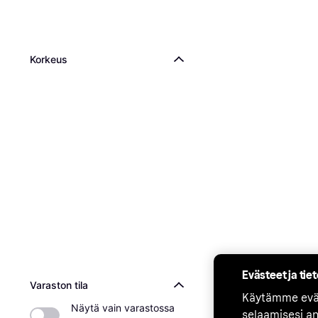
Korkeus
Evästeet ja tie
Varaston tila
Käytämme eväs
Näytä vain varastossa 
selaamisesi a