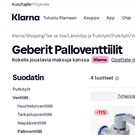
Kuluttajille
Yrityksille
Tutustu Klarnaan
Kauppa
App
Ohje
Klarna
/
Shopping
/
Tee se itse
/
Lämmitys ja Putkityöt
/
Putkityöt
/
Ve
Kaupat
Ma
Geberit Palloventtiilit
Booking.
Mak
Gigantti
Mak
H&M
Mak
Kokeile joustavia maksuja kanssa
Opettele 
Peten Koi
kul
Wolt
Mak
Rah
Suodatin
4 tuotteet
Mob
Putkityöt
Kauppahakem
Tyhjennä
Venttiilit
Huuhtelunventtiilit
-11%
Tarkastusventtiilit
Alapääventtiilit
Palloventtiilit