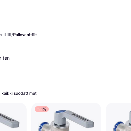
nttiilit
/
Palloventtiilit
ksuvaihtoehdot
Shoppaile ja vertaa hintoja
Ostokset ja palkinnot
Raha-asiat
Lisätietoa
Valokuvat
Toimis
com
suvaihtoehdot
Ale
Tutustu kauppoihin
Pelaaminen ja Viihde
Klarna-kortti
Mikä on Kla
sa heti
Kauneus & Terveys
Cashback
Puhelimet & Wearablet
Saldo
sa 30 päivän
Vaatteet
Jäsenyys
Lapset ja Perhe
Tilityypit
miten
ratarvike
uessa
Lelut
Moottorikuljetukset
Säästötili
sa 3 erässä
Koti ja Sisustus
Puutarha ja Patio
Talletustili
oitus
Ääni ja Kuva
Keittiökoneet
ilePay
Urheilu ja Ulkoilu
Kodinkoneet
Tietotekniikka
Kirjat, Elokuvat ja Musiikki
isto
Tee se itse
Kaikki
 kaikki suodattimet
-11%