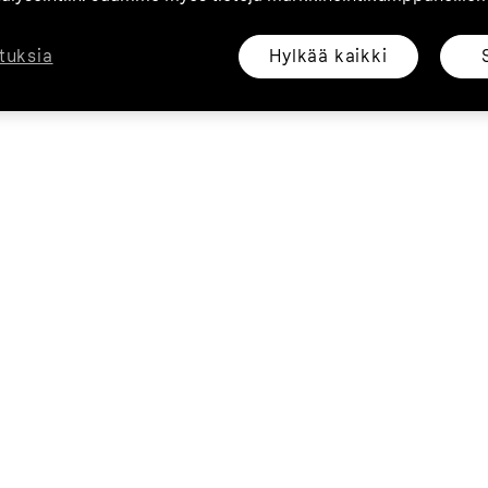
Hylkää kaikki
tuksia
ja viimeinen erä 174,63€. Kesto: 6 kuukautta. Nimelliskorko 17,50%, todellinen 
tiaille henkilöille. Edellyttää Klarnan hyväksynnän. Vähimmäisoston summa 25€
37-0431. Katso ehdot osoitteesta
https://www.klarna.com/fi/ehdot/
.