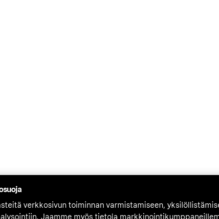
tosuoja
teitä verkkosivun toiminnan varmistamiseen, yksilöllistämi
nalysointiin. Jaamme myös tietoja markkinointikumppaneille