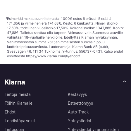
¹
Esimerkki maksusuunnitelmasta: 1000€ ostos 6 erässä: 5 erää à
174,65€ ja viimeinen erä 174,63€. Kesto: 6 kuukautta. Nimelliskorko
17,50%, todellinen vuosikorko 17,50%. Kokonaisvelka: 1047,88€. Korko:
47,88€. Talletus saattaa olla tarpeen. Voimassa vain Suomessa asuville
vähintään 18-vuotiaille henkilöille. Edellyttää Klarnan hyväksynnän.
Vähimmäisoston summa 25€; enimmäisoston summa riippuu
luottokelpoisuusarviosta. Luotonantaja: Klarna Bank AB (publ),
Sveavägen 46, 111 34 Tukholma, Y-tunnus: 556737-0431. Katso ehdot
osoitteesta
https://www.klarna.com/fi/ehdot/
.
Klarna
Tietoja meistä
Kestävyys
Töihin Klarnalle
Esteettömyys
Ehdot
Auto-Track
Lehdistöpalvelut
Yhteystiedot
Tietosuoja
Yhteystiedot viranomaisten