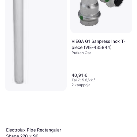
VIEGA G1 Sanpress Inox T-
piece (VIE-435844)
Putken Osa
40,91 €
Tai 7,15 €/kk.
¹
2 kauppoja
Purus 8077596 Poistoputki
32 mm
10,10 €
2 kauppoja
Electrolux Pipe Rectangular
Shape 220 x 90