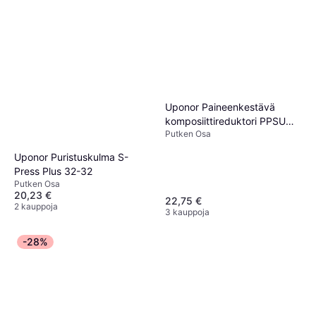
Uponor Paineenkestävä
komposiittireduktori PPSU
Putken Osa
50-40
Uponor Puristuskulma S-
Press Plus 32-32
Putken Osa
20,23 €
22,75 €
2 kauppoja
3 kauppoja
-28%