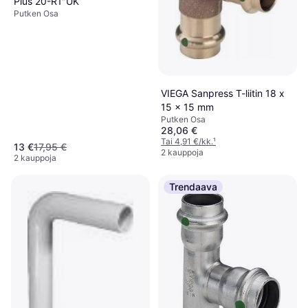
Plus 20-R1"UK
Putken Osa
VIEGA Sanpress T-liitin 18 x
15 x 15 mm
Putken Osa
28,06 €
Tai 4,91 €/kk.
¹
13 €
17,95 €
2 kauppoja
2 kauppoja
Trendaava