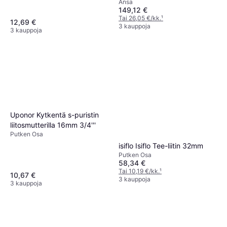
Ansa
149,12 €
Tai 26,05 €/kk.
¹
12,69 €
3 kauppoja
3 kauppoja
Uponor Kytkentä s-puristin
liitosmutterilla 16mm 3/4'''
Putken Osa
isiflo Isiflo Tee-liitin 32mm
Putken Osa
58,34 €
Tai 10,19 €/kk.
¹
10,67 €
3 kauppoja
3 kauppoja