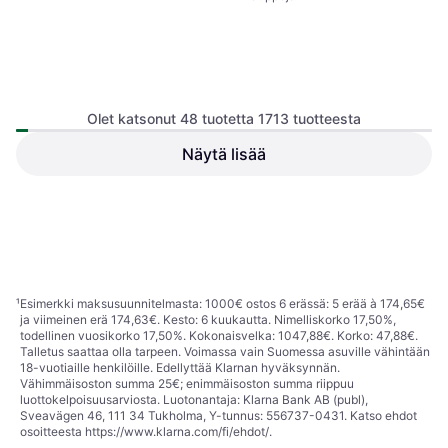
Olet katsonut 48 tuotetta 1713 tuotteesta
Witt IT102 90°
Näytä lisää
Vaakasuuntaisesti Kaareva
Electrolux M2CKCF04U
Putken Osa
Liitoskappale 220 x 55 mm
Vaakasuora Kaari 220x90
Putken Osa
49 €
49 €
2 kauppoja
2 kauppoja
1
2
3
...
20
...
36
¹
Esimerkki maksusuunnitelmasta: 1000€ ostos 6 erässä: 5 erää à 174,65€
ja viimeinen erä 174,63€. Kesto: 6 kuukautta. Nimelliskorko 17,50%,
todellinen vuosikorko 17,50%. Kokonaisvelka: 1047,88€. Korko: 47,88€.
Talletus saattaa olla tarpeen. Voimassa vain Suomessa asuville vähintään
18-vuotiaille henkilöille. Edellyttää Klarnan hyväksynnän.
Vähimmäisoston summa 25€; enimmäisoston summa riippuu
luottokelpoisuusarviosta. Luotonantaja: Klarna Bank AB (publ),
Sveavägen 46, 111 34 Tukholma, Y-tunnus: 556737-0431. Katso ehdot
osoitteesta
https://www.klarna.com/fi/ehdot/
.