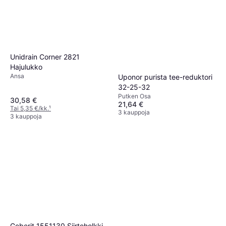
Unidrain Corner 2821
Hajulukko
Ansa
Uponor purista tee-reduktori
32-25-32
Putken Osa
30,58 €
21,64 €
Tai 5,35 €/kk.
¹
3 kauppoja
3 kauppoja
Geberit 1551130 Siirtoholkki