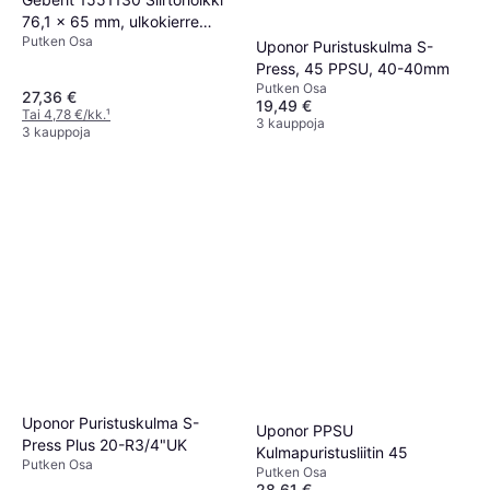
76,1 x 65 mm, ulkokierre
Putken Osa
Ulkokierre
Uponor Puristuskulma S-
Press, 45 PPSU, 40-40mm
Putken Osa
27,36 €
19,49 €
Tai 4,78 €/kk.
¹
3 kauppoja
3 kauppoja
Uponor Puristuskulma S-
Uponor PPSU
Press Plus 20-R3/4"UK
Kulmapuristusliitin 45
Putken Osa
Putken Osa
28,61 €