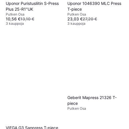
Uponor Puristusliitin S-Press
Uponor 1046390 MLC Press
Plus 25-R1"UK
T-piece
Putken Osa
Putken Osa
10,56 €
13,10 €
23,03 €
27,20 €
3 kauppoja
3 kauppoja
Geberit Mapress 21326 T-
piece
Putken Osa
VIEGA G3 Sanpress T-piece