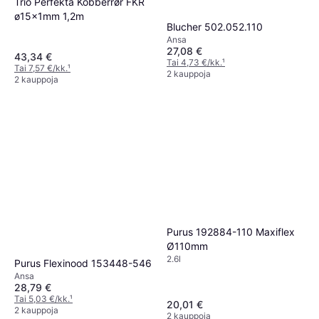
Trio Perfekta Kobberrør FKR
ø15x1mm 1,2m
Blucher 502.052.110
Ansa
27,08 €
43,34 €
Tai 4,73 €/kk.
¹
Tai 7,57 €/kk.
¹
2 kauppoja
2 kauppoja
Purus 192884-110 Maxiflex
Ø110mm
2.6l
Purus Flexinood 153448-546
Ansa
28,79 €
Tai 5,03 €/kk.
¹
20,01 €
2 kauppoja
2 kauppoja