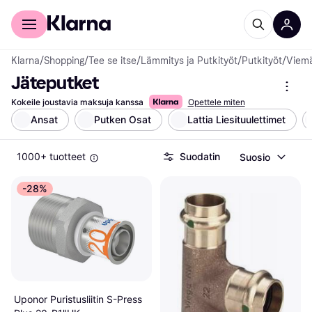
Kuluttajille
Yrityksille
Klarna
/
Shopping
/
Tee se itse
/
Lämmitys ja Putkityöt
/
Putkityöt
/
Viemä
Jäteputket
Kokeile joustavia maksuja kanssa
Opettele miten
Ansat
Putken Osat
Lattia Liesituulettimet
1000+ tuotteet
Suodatin
Suosio
-28%
Uponor Puristusliitin S-Press