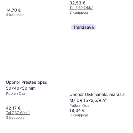
32,53 €
Tai 5,69 €/kk.
¹
14,70 €
3 kauppoja
3 kauppoja
Trendaava
Uponor Prestee ppsu
50x40x50 mm
Putken Osa
Uponor Q&E hanakulmarasia
M7 DR 15x2,5/R½”
Putken Osa
42,17 €
19,34 €
Tai 7,37 €/kk.
¹
3 kauppoja
3 kauppoja