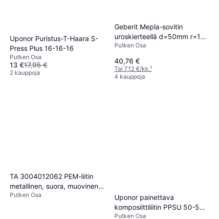
Geberit Mepla-sovitin
uroskierteellä d=50mm r=1
Uponor Puristus-T-Haara S-
Putken Osa
1/2
Press Plus 16-16-16
Putken Osa
40,76 €
13 €
17,95 €
Tai 7,12 €/kk.
¹
2 kauppoja
4 kauppoja
TA 3004012062 PEM-liitin
metallinen, suora, muovinen
Putken Osa
ulkokierre 25 x G25
Uponor painettava
komposiittiliitin PPSU 50-50-
Putken Osa
50