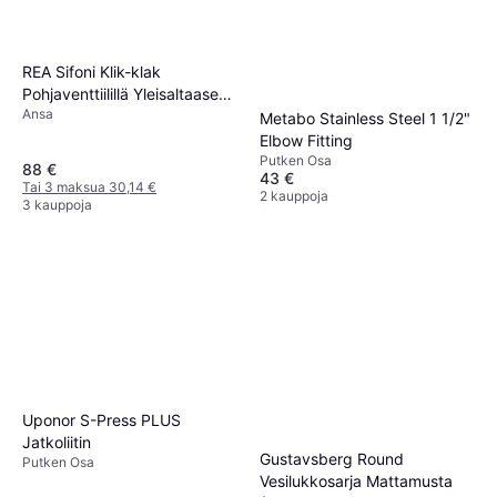
REA Sifoni Klik-klak
Pohjaventtiilillä Yleisaltaaseen
Ansa
Kulta
Metabo Stainless Steel 1 1/2"
Elbow Fitting
Putken Osa
88 €
43 €
Tai 3 maksua 30,14 €
2 kauppoja
3 kauppoja
Uponor S-Press PLUS
Jatkoliitin
Gustavsberg Round
Putken Osa
Vesilukkosarja Mattamusta