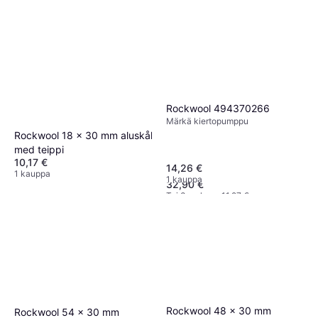
Rockwool 494370266
Märkä kiertopumppu
Rockwool 18 x 30 mm aluskål
med teippi
Purus PUM Poistoletkusarja
10,17 €
14,26 €
pesukoneelle
1 kauppa
1 kauppa
32,90 €
Tai 3 maksua 11,27 €
1 kauppa
Rockwool 48 x 30 mm
Rockwool 54 x 30 mm