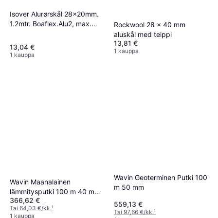
Isover Alurørskål 28x20mm.
1.2mtr. Boaflex.Alu2, max.
Rockwool 28 x 40 mm
150 C med tape
aluskål med teippi
13,81 €
13,04 €
1 kauppa
1 kauppa
Wavin Geoterminen Putki 100
Wavin Maanalainen
m 50 mm
lämmitysputki 100 m 40 mm
366,62 €
PN6 SDR17 (100 metriä
559,13 €
Tai 64,03 €/kk.
¹
Tai 97,66 €/kk.
¹
1 kauppa