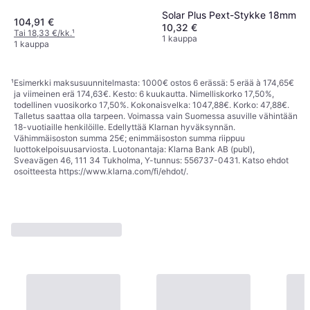
Solar Plus Pext-Stykke 18mm
104,91 €
10,32 €
Tai 18,33 €/kk.
¹
1 kauppa
1 kauppa
¹
Esimerkki maksusuunnitelmasta: 1000€ ostos 6 erässä: 5 erää à 174,65€
ja viimeinen erä 174,63€. Kesto: 6 kuukautta. Nimelliskorko 17,50%,
todellinen vuosikorko 17,50%. Kokonaisvelka: 1047,88€. Korko: 47,88€.
Talletus saattaa olla tarpeen. Voimassa vain Suomessa asuville vähintään
18-vuotiaille henkilöille. Edellyttää Klarnan hyväksynnän.
Vähimmäisoston summa 25€; enimmäisoston summa riippuu
luottokelpoisuusarviosta. Luotonantaja: Klarna Bank AB (publ),
Sveavägen 46, 111 34 Tukholma, Y-tunnus: 556737-0431. Katso ehdot
osoitteesta
https://www.klarna.com/fi/ehdot/
.