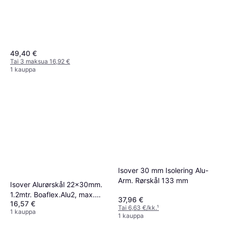
49,40 €
Tai 3 maksua 16,92 €
1 kauppa
Isover 30 mm Isolering Alu-
Arm. Rørskål 133 mm
Isover Alurørskål 22x30mm.
1.2mtr. Boaflex.Alu2, max.
37,96 €
16,57 €
150 C med tape
Tai 6,63 €/kk.
¹
1 kauppa
1 kauppa