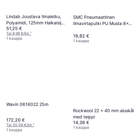
Lindab Joustava Ilmaletku,
SMC Pneumaattinen
Polyamidi, 125mm Halkaisija,
Ilmavirtaputki PU Musta 8x6
51,25 €
10m Pituus
mm 20M
Tai 8,96 €/kk.
¹
19,82 €
1 kauppa
1 kauppa
Wavin 0616022 25m
Rockwool 22 x 40 mm aluskål
med teippi
172,20 €
14,36 €
Tai 30,08 €/kk.
¹
1 kauppa
1 kauppa