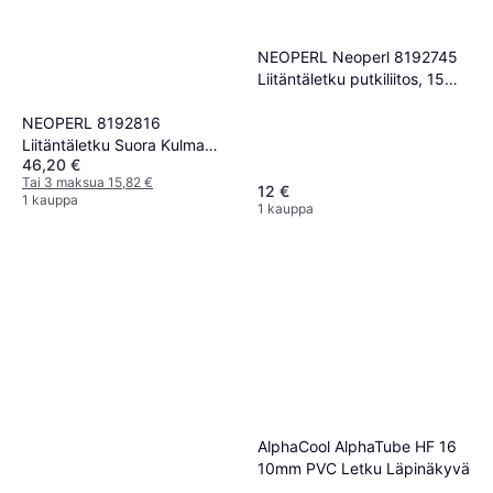
NEOPERL Neoperl 8192745
Liitäntäletku putkiliitos, 15
mm 400 mm
NEOPERL 8192816
Liitäntäletku Suora Kulma
46,20 €
G20 1000 mm
Tai 3 maksua 15,82 €
12 €
1 kauppa
1 kauppa
AlphaCool AlphaTube HF 16
10mm PVC Letku Läpinäkyvä