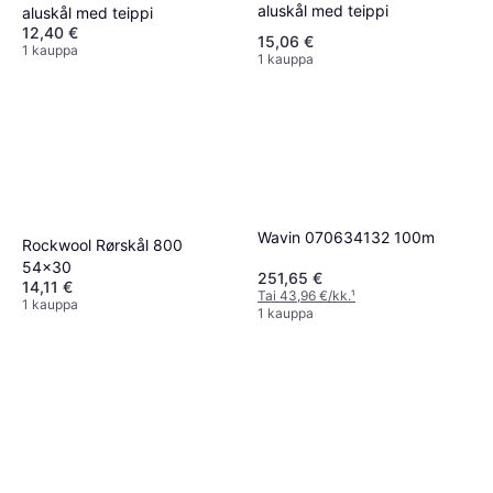
aluskål med teippi
aluskål med teippi
12,40 €
15,06 €
1 kauppa
1 kauppa
Wavin 070634132 100m
Rockwool Rørskål 800
54x30
251,65 €
14,11 €
Tai 43,96 €/kk.
¹
1 kauppa
1 kauppa