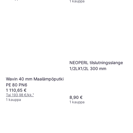
1 kauppa
NEOPERL tilslutningsslange
1/2LX1/2L 300 mm
Wavin 40 mm Maalämpöputki
PE 80 PN6
1 110,65 €
Tai 193,98 €/kk.
¹
8,90 €
1 kauppa
1 kauppa