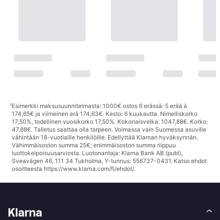
¹
Esimerkki maksusuunnitelmasta: 1000€ ostos 6 erässä: 5 erää à
174,65€ ja viimeinen erä 174,63€. Kesto: 6 kuukautta. Nimelliskorko
17,50%, todellinen vuosikorko 17,50%. Kokonaisvelka: 1047,88€. Korko:
47,88€. Talletus saattaa olla tarpeen. Voimassa vain Suomessa asuville
vähintään 18-vuotiaille henkilöille. Edellyttää Klarnan hyväksynnän.
Vähimmäisoston summa 25€; enimmäisoston summa riippuu
luottokelpoisuusarviosta. Luotonantaja: Klarna Bank AB (publ),
Sveavägen 46, 111 34 Tukholma, Y-tunnus: 556737-0431. Katso ehdot
osoitteesta
https://www.klarna.com/fi/ehdot/
.
Klarna