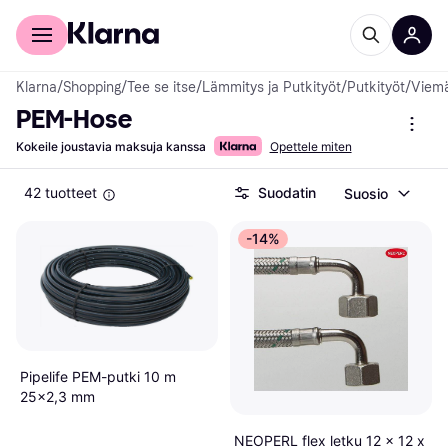
Kuluttajille
Yrityksille
Klarna
/
Shopping
/
Tee se itse
/
Lämmitys ja Putkityöt
/
Putkityöt
/
Viemä
PEM-Hose
Kokeile joustavia maksuja kanssa
Opettele miten
42 tuotteet
Suodatin
Suosio
-14%
Pipelife PEM-putki 10 m
25x2,3 mm
NEOPERL flex letku 12 x 12 x