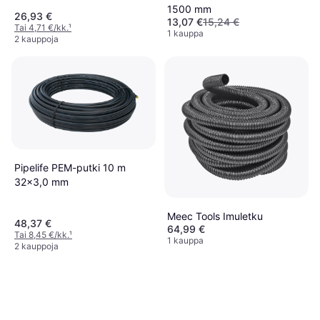
1500 mm
26,93 €
13,07 €
15,24 €
Tai 4,71 €/kk.
¹
1 kauppa
2 kauppoja
Pipelife PEM-putki 10 m
32x3,0 mm
Meec Tools Imuletku
48,37 €
64,99 €
Tai 8,45 €/kk.
¹
1 kauppa
2 kauppoja