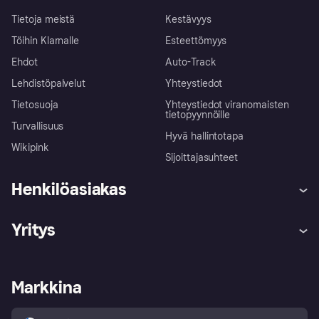
Tietoja meistä
Kestävyys
Töihin Klarnalle
Esteettömyys
Ehdot
Auto-Track
Lehdistöpalvelut
Yhteystiedot
Tietosuoja
Yhteystiedot viranomaisten
tietopyynnöille
Turvallisuus
Hyvä hallintotapa
Wikipink
Sijoittajasuhteet
Henkilöasiakas
Ohje
Reklamaatiot
Yritys
Kirjaudu sisään
Shoppaile turvallisesti Klarnalla
Kauppiastuki
Kehittäjät
Klarna app
Yksityisyysasetukset
Kirjaudu sisään yrityksenä
Operatiivinen tila
Markkina
Tutustu kauppoihin
Peruutusoikeutesi
Myy Klarnalla
Kumppanit ja integraatiot
Ostajan turva