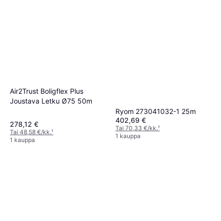
Air2Trust Boligflex Plus
Joustava Letku Ø75 50m
Ryom 273041032-1 25m
402,69 €
278,12 €
Tai 70,33 €/kk.
¹
Tai 48,58 €/kk.
¹
1 kauppa
1 kauppa