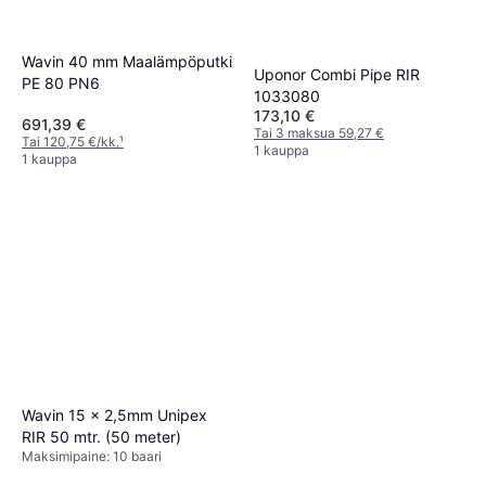
Wavin 40 mm Maalämpöputki
Uponor Combi Pipe RIR
PE 80 PN6
1033080
173,10 €
691,39 €
Tai 3 maksua 59,27 €
Tai 120,75 €/kk.
¹
1 kauppa
1 kauppa
Wavin 15 x 2,5mm Unipex
RIR 50 mtr. (50 meter)
Maksimipaine: 10 baari