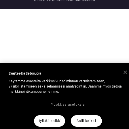
Evästeet ja tietosuoja
Käytämme evästeitä verkkosivun toiminnan varmistamiseen,
yksilöllistämiseen sekä selaamisesi analysointiin. Jaamme myös tietoja
markkinointikumppaneillemme.
Muokkaa asetuksia
Hylkää kaikki
Salli kaikki