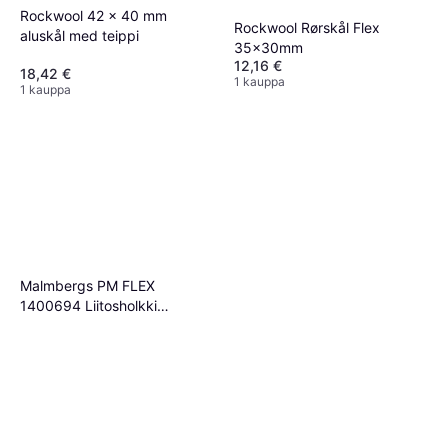
Rockwool 42 x 40 mm
Rockwool Rørskål Flex
aluskål med teippi
35x30mm
12,16 €
18,42 €
1 kauppa
1 kauppa
Malmbergs PM FLEX
1400694 Liitosholkki
avattava, 25 mm