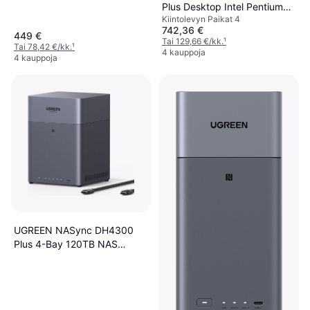
Plus Desktop Intel Pentium
Kiintolevyn Paikat 4
Gold
742,36 €
449 €
Tai 129,66 €/kk.
¹
Tai 78,42 €/kk.
¹
4 kauppoja
4 kauppoja
UGREEN NASync DH4300
Plus 4-Bay 120TB NAS
Palvelimet