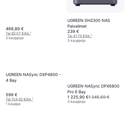
UGREEN DH2300 NAS
Palvelimet
469,89 €
239 €
Tai 82,07 €/kk.
¹
Tai 41,75 €/kk.
¹
5 kauppoja
3 kauppoja
UGREEN NASync DXP4800 -
4 Bay
UGREEN NASync DPX6800
Pro 6 Bay
599 €
1 225,90 €
1 245,59 €
Tai 104,62 €/kk.
¹
3 kauppoja
1 kauppa