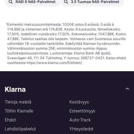
RAID 6 NAS-Palvelimet
3.5 Tuumaa NAS-Palvelimet
¹
Esimerkki maksusuunnitelmasta: 1000€ ostos 6 erässä: 5 erää à
174,65€ ja viimeinen erä 174,63€. Kesto: 6 kuukautta. Nimelliskorko
17,50%, todellinen vuosikorko 17,50%. Kokonaisvelka: 1047,88€. Korko:
47,88€. Talletus saattaa olla tarpeen. Voimassa vain Suomessa asuville
vähintään 18-vuotiaille henkilöille. Edellyttää Klarnan hyväksynnän.
Vähimmäisoston summa 25€; enimmäisoston summa riippuu
luottokelpoisuusarviosta. Luotonantaja: Klarna Bank AB (publ),
Sveavägen 46, 111 34 Tukholma, Y-tunnus: 556737-0431. Katso ehdot
osoitteesta
https://www.klarna.com/fi/ehdot/
.
Klarna
Tietoja meistä
Kestävyys
Töihin Klarnalle
Esteettömyys
Ehdot
Auto-Track
Lehdistöpalvelut
Yhteystiedot