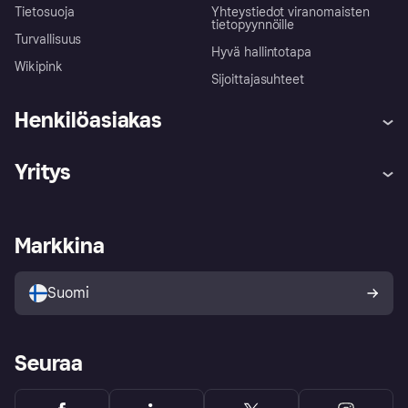
Tietosuoja
Yhteystiedot viranomaisten
tietopyynnöille
Turvallisuus
Hyvä hallintotapa
Wikipink
Sijoittajasuhteet
Henkilöasiakas
Ohje
Reklamaatiot
Yritys
Kirjaudu sisään
Shoppaile turvallisesti Klarnalla
Kauppiastuki
Kehittäjät
Klarna app
Yksityisyysasetukset
Kirjaudu sisään yrityksenä
Operatiivinen tila
Markkina
Tutustu kauppoihin
Peruutusoikeutesi
Myy Klarnalla
Kumppanit ja integraatiot
Ostajan turva
Suomi
Seuraa