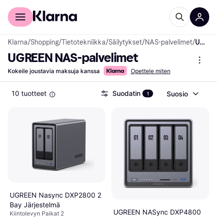
Kuluttajille
Yrityksille
Klarna
/
Shopping
/
Tietotekniikka
/
Säilytykset
/
NAS-palvelimet
/
UGREEN NAS-palvelimet
UGREEN NAS-palvelimet
Kokeile joustavia maksuja kanssa
Opettele miten
10 tuotteet
Suodatin
Suosio
1
UGREEN Nasync DXP2800 2
Bay Järjestelmä
UGREEN NASync DXP4800
Kiintolevyn Paikat 2