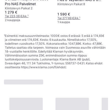
Pro NAS Palvelimet
Kiintolevyn Paikat 8
SATA 0 2 M.2 SSD
Kiintolevyn Paikat 2
1 279 €
1 590 €
Tai 223,38 €/kk.
¹
Tai 277,69 €/kk.
¹
2 kauppoja
1 kauppa
¹
Esimerkki maksusuunnitelmasta: 1000€ ostos 6 erässä: 5 erää à 174,65€
ja viimeinen erä 174,63€. Kesto: 6 kuukautta. Nimelliskorko 17,50%,
todellinen vuosikorko 17,50%. Kokonaisvelka: 1047,88€. Korko: 47,88€.
Talletus saattaa olla tarpeen. Voimassa vain Suomessa asuville vähintään
18-vuotiaille henkilöille. Edellyttää Klarnan hyväksynnän.
Vähimmäisoston summa 25€; enimmäisoston summa riippuu
luottokelpoisuusarviosta. Luotonantaja: Klarna Bank AB (publ),
Sveavägen 46, 111 34 Tukholma, Y-tunnus: 556737-0431. Katso ehdot
osoitteesta
https://www.klarna.com/fi/ehdot/
.