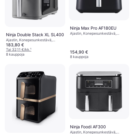
Ninja Max Pro AF180EU
Ajastin, Konepesunkestävä,
Ninja Double Stack XL SL400
Liukumattomat Jalat, Irrotettava
Ajastin, Konepesunkestävä,
Kulho, Kapasiteetti: 1.6 kg
183,80 €
Liukumattomat Jalat, Irrotettava
Kulho, 2470 watti, Kapasiteetti: 1.4
Tai 32,11 €/kk.
¹
154,90 €
kg
8 kauppoja
8 kauppoja
Ninja Foodi AF300
Ajastin, Konepesunkestävä,