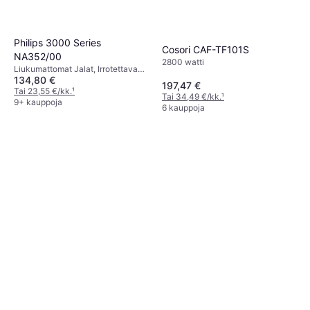
Philips 3000 Series
Cosori CAF-TF101S
NA352/00
2800 watti
Liukumattomat Jalat, Irrotettava
134,80 €
Kulho, Ajastin, Viileä Kosketus,
197,47 €
Konepesunkestävä, 2750 watti,
Tai 23,55 €/kk.
¹
Tai 34,49 €/kk.
¹
Kapasiteetti: 1.5 kg
9+ kauppoja
6 kauppoja