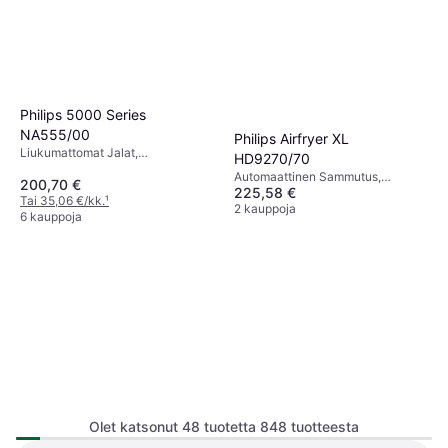
Philips 5000 Series
NA555/00
Philips Airfryer XL
Liukumattomat Jalat,
HD9270/70
Automaattinen Sammutus,
Automaattinen Sammutus,
200,70 €
Konepesunkestävä, Irrotettava
225,58 €
Liukumattomat Jalat, Irrotettava
Tai 35,06 €/kk.
¹
Kulho, Ajastin, 2750 watti,
Kulho, Ajastin, Viileä Kosketus,
2 kauppoja
6 kauppoja
Kapasiteetti: 1.2 kg
Konepesunkestävä, 2000 watti,
Kapasiteetti: 1.2 kg
Olet katsonut 48 tuotetta 848 tuotteesta