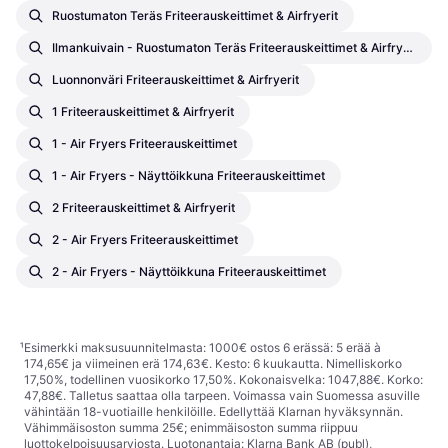
Ruostumaton Teräs Friteerauskeittimet & Airfryerit
Ilmankuivain - Ruostumaton Teräs Friteerauskeittimet & Airfryerit
Luonnonväri Friteerauskeittimet & Airfryerit
1 Friteerauskeittimet & Airfryerit
1 - Air Fryers Friteerauskeittimet
1 - Air Fryers - Näyttöikkuna Friteerauskeittimet
2 Friteerauskeittimet & Airfryerit
2 - Air Fryers Friteerauskeittimet
2 - Air Fryers - Näyttöikkuna Friteerauskeittimet
¹
Esimerkki maksusuunnitelmasta: 1000€ ostos 6 erässä: 5 erää à
174,65€ ja viimeinen erä 174,63€. Kesto: 6 kuukautta. Nimelliskorko
17,50%, todellinen vuosikorko 17,50%. Kokonaisvelka: 1047,88€. Korko:
47,88€. Talletus saattaa olla tarpeen. Voimassa vain Suomessa asuville
vähintään 18-vuotiaille henkilöille. Edellyttää Klarnan hyväksynnän.
Vähimmäisoston summa 25€; enimmäisoston summa riippuu
luottokelpoisuusarviosta. Luotonantaja: Klarna Bank AB (publ),