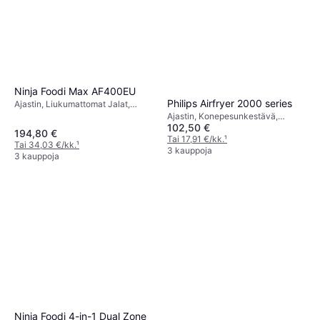
Ninja Foodi Max AF400EU
Philips Airfryer 2000 series
Ajastin, Liukumattomat Jalat,
Irrotettava Kulho, 2470 watti,
Ajastin, Konepesunkestävä,
Kapasiteetti: 2 kg
102,50 €
Näyttöikkuna, Irrotettava Kulho,
194,80 €
1700 watti, Kapasiteetti: 0.8 kg
Tai 17,91 €/kk.
¹
Tai 34,03 €/kk.
¹
3 kauppoja
3 kauppoja
Ninja Foodi 4-in-1 Dual Zone