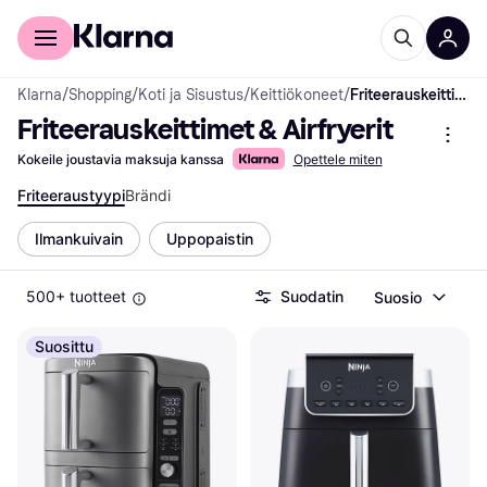
Kuluttajille
Yrityksille
Klarna
/
Shopping
/
Koti ja Sisustus
/
Keittiökoneet
/
Friteerauskeittimet & Airfryerit
Friteerauskeittimet & Airfryerit
Kokeile joustavia maksuja kanssa
Opettele miten
Friteeraustyypi
Brändi
Ilmankuivain
Uppopaistin
500+ tuotteet
Suodatin
Suosio
Suosittu