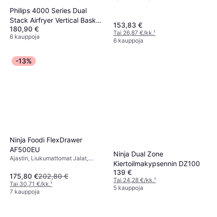
Liukumattomat Jalat, Irrotettava
Philips 4000 Series Dual
Kulho, 2400 watti, Kapasiteetti: 1.6
Stack Airfryer Vertical Basket
kg
153,83 €
180,90 €
10L
Tai 26,87 €/kk.
¹
6 kauppoja
6 kauppoja
-13%
Ninja Foodi FlexDrawer
AF500EU
Ninja Dual Zone
Ajastin, Liukumattomat Jalat,
Kiertoilmakypsennin DZ100
Konepesunkestävä, Irrotettava
139 €
Kulho, 2470 watti, Kapasiteetti:
175,80 €
202,80 €
Tai 24,28 €/kk.
¹
2.3 kg
Tai 30,71 €/kk.
¹
5 kauppoja
7 kauppoja