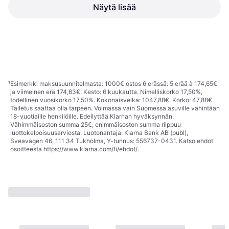
Näytä lisää
Tefal Uno FF203130
Liukumattomat Jalat,
Severin Air-Fryer XXL FR
Ylikuumenemissuoja,
2462 7 Liter Musta
Konepesunkestävä, Näyttöikkuna,
66,67 €
76,99 €
Irrotettava Kulho, 1475 watti,
Tai 11,65 €/kk.
¹
5 kauppoja
Kapasiteetti: 1 kg
5 kauppoja
1
2
3
...
11
...
18
¹
Esimerkki maksusuunnitelmasta: 1000€ ostos 6 erässä: 5 erää à 174,65€
ja viimeinen erä 174,63€. Kesto: 6 kuukautta. Nimelliskorko 17,50%,
todellinen vuosikorko 17,50%. Kokonaisvelka: 1047,88€. Korko: 47,88€.
Talletus saattaa olla tarpeen. Voimassa vain Suomessa asuville vähintään
18-vuotiaille henkilöille. Edellyttää Klarnan hyväksynnän.
Vähimmäisoston summa 25€; enimmäisoston summa riippuu
luottokelpoisuusarviosta. Luotonantaja: Klarna Bank AB (publ),
Sveavägen 46, 111 34 Tukholma, Y-tunnus: 556737-0431. Katso ehdot
osoitteesta
https://www.klarna.com/fi/ehdot/
.