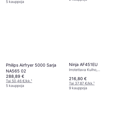
5 kauppoja
Ninja AF451EU
Philips Airfryer 5000 Sarja
Irrotettava Kulho,
NA565 02
Konepesunkestävä,
288,89 €
216,80 €
Automaattinen Sammutus,
Tai 50,46 €/kk.
¹
Tai 37,87 €/kk.
¹
Liukumattomat Jalat, Ajastin,
5 kauppoja
9 kauppoja
2470 watti