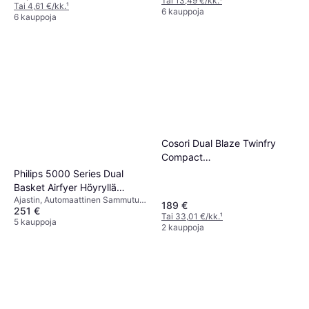
Kulho, Näyttöikkuna, Ajastin,
Tai 13,49 €/kk.
¹
Tai 4,61 €/kk.
¹
Viileä Kosketus,
6 kauppoja
6 kauppoja
Konepesunkestävä, 1500 watti
Cosori Dual Blaze Twinfry
Compact
Kiertoilmakypsennin CAF-
Philips 5000 Series Dual
TF801-CEUR
Basket Airfyer Höyryllä
Ajastin, Automaattinen Sammutus,
NA552 00
189 €
251 €
Konepesunkestävä, Viileä
Tai 33,01 €/kk.
¹
Kosketus, Liukumattomat Jalat,
5 kauppoja
2 kauppoja
Irrotettava Kulho, 2750 watti,
Kapasiteetti: 1.2 kg