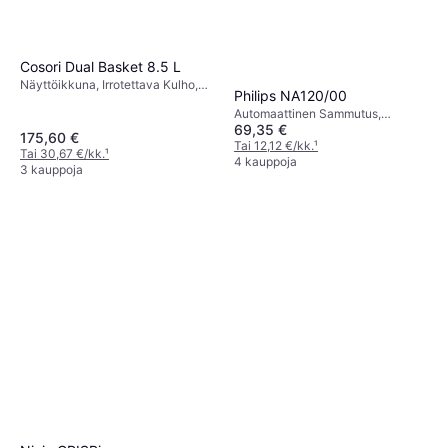
Cosori Dual Basket 8.5 L
Näyttöikkuna, Irrotettava Kulho,
Philips NA120/00
Ajastin, 1800 watti
Automaattinen Sammutus,
69,35 €
Liukumattomat Jalat, Irrotettava
175,60 €
Kulho, Ajastin, Viileä Kosketus,
Tai 12,12 €/kk.
¹
Tai 30,67 €/kk.
¹
Konepesunkestävä, 1500 watti,
4 kauppoja
3 kauppoja
Kapasiteetti: 0.8 kg