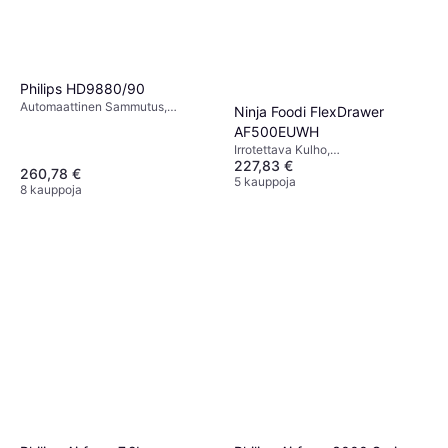
Philips HD9880/90
Automaattinen Sammutus,
Ninja Foodi FlexDrawer
Liukumattomat Jalat, Irrotettava
AF500EUWH
Kulho, Ajastin, Viileä Kosketus,
Irrotettava Kulho,
Konepesunkestävä, 2000 watti,
227,83 €
Konepesunkestävä, Ajastin,
Kapasiteetti: 2 kg
260,78 €
Liukumattomat Jalat, 2470 watti,
5 kauppoja
8 kauppoja
Kapasiteetti: 2 kg