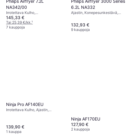
Philips Airfryer 7.2L
Philips Airfryer 3000 Series
NA342/00
6.2L NA332
Irrotettava Kulho,
Ajastin, Konepesunkestävä,
145,33 €
Konepesunkestävä,
Näyttöikkuna, Irrotettava Kulho,
Automaattinen Sammutus,
Tai 25,39 €/kk.
¹
1700 watti, Kapasiteetti: 1 kg
132,93 €
Näyttöikkuna, Ajastin, 2000 watti
7 kauppoja
9 kauppoja
Ninja Pro AF140EU
Irrotettava Kulho, Ajastin,
Liukumattomat Jalat, 1750 watti,
Ninja AF170EU
Kapasiteetti: 1 kg
127,90 €
139,90 €
2 kauppoja
1 kauppa