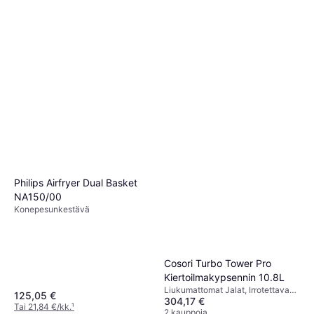
Philips Airfryer Dual Basket
NA150/00
Konepesunkestävä
Cosori Turbo Tower Pro
Kiertoilmakypsennin 10.8L
Liukumattomat Jalat, Irrotettava
125,05 €
304,17 €
Kulho, Ajastin
Tai 21,84 €/kk.
¹
2 kauppoja