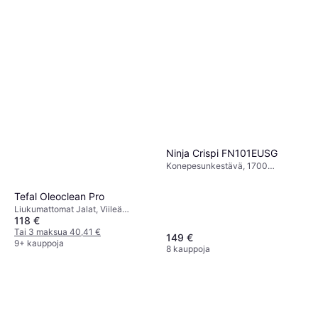
Ninja Crispi FN101EUSG
Konepesunkestävä, 1700
watti,Öljytilavuus 1 liter
Tefal Oleoclean Pro
Liukumattomat Jalat, Viileä
118 €
Kosketus, Irrotettava Kulho,
Ajastin, Näyttöikkuna,
Tai 3 maksua 40,41 €
149 €
Konepesunkestävä, 2300 watti,
9+ kauppoja
8 kauppoja
Kapasiteetti: 1.2 kg,Öljytilavuus
3.5 liter