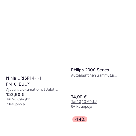
Philips 2000 Series
Automaattinen Sammutus,
Ninja CRISPi 4-i-1
Liukumattomat Jalat,
FN101EUGY
Näyttöikkuna, Irrotettava Kulho,
Ajastin, Liukumattomat Jalat,
Ajastin, Konepesunkestävä, 1700
152,80 €
Konepesunkestävä, Näyttöikkuna,
watti, Kapasiteetti: 0.8 kg
74,99 €
Irrotettava Kulho, Viileä Kosketus,
Tai 26,69 €/kk.
¹
Tai 13,10 €/kk.
¹
1700 watti, Kapasiteetti: 1.2 kg
7 kauppoja
9+ kauppoja
-14%