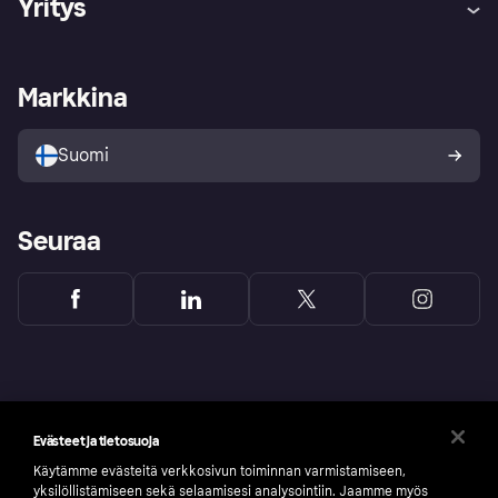
Yritys
Kirjaudu sisään
Shoppaile turvallisesti Klarnalla
Kauppiastuki
Kehittäjät
Klarna app
Yksityisyysasetukset
Kirjaudu sisään yrityksenä
Operatiivinen tila
Markkina
Tutustu kauppoihin
Peruutusoikeutesi
Myy Klarnalla
Kumppanit ja integraatiot
Ostajan turva
Suomi
Seuraa
Evästeet ja tietosuoja
Käytämme evästeitä verkkosivun toiminnan varmistamiseen,
yksilöllistämiseen sekä selaamisesi analysointiin. Jaamme myös