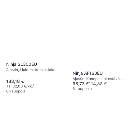
Ninja SL300EU
Ajastin, Liukumattomat Jalat,
Ninja AF160EU
Konepesunkestävä, 2470 watti,
Ajastin, Konepesunkestävä,
Kapasiteetti: 2.4 kg
183,18 €
98,73 €
114,88 €
Liukumattomat Jalat, Irrotettava
Tai 32,00 €/kk.
¹
Kulho, 1750 watti, Kapasiteetti: 1.4
5 kauppoja
6 kauppoja
kg