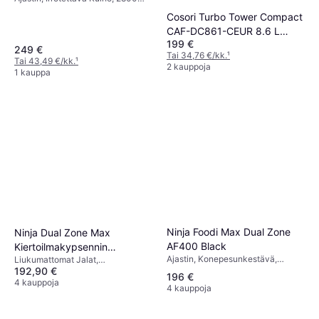
watti, Kapasiteetti: 10
Cosori Turbo Tower Compact
kg,Öljytilavuus 10 liter
CAF-DC861-CEUR 8.6 L
199 €
Friteerauskone
249 €
Tai 34,76 €/kk.
¹
Tai 43,49 €/kk.
¹
2 kauppoja
1 kauppa
Ninja Foodi Max Dual Zone
Ninja Dual Zone Max
AF400 Black
Kiertoilmakypsennin
Ajastin, Konepesunkestävä,
Liukumattomat Jalat,
DZ400EU
192,90 €
Liukumattomat Jalat,
Konepesunkestävä
196 €
Automaattinen Sammutus,
4 kauppoja
4 kauppoja
Irrotettava Kulho, 2470 watti,
Kapasiteetti: 4 kg