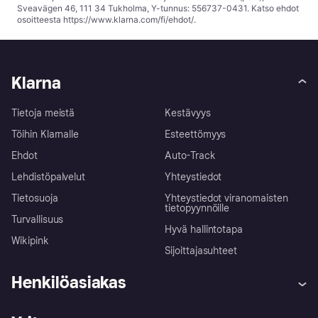
Sveavägen 46, 111 34 Tukholma, Y-tunnus: 556737-0431. Katso ehdot
osoitteesta
https://www.klarna.com/fi/ehdot/
.
Klarna
Tietoja meistä
Kestävyys
Töihin Klarnalle
Esteettömyys
Ehdot
Auto-Track
Lehdistöpalvelut
Yhteystiedot
Tietosuoja
Yhteystiedot viranomaisten
tietopyynnöille
Turvallisuus
Hyvä hallintotapa
Wikipink
Sijoittajasuhteet
Henkilöasiakas
Ohje
Reklamaatiot