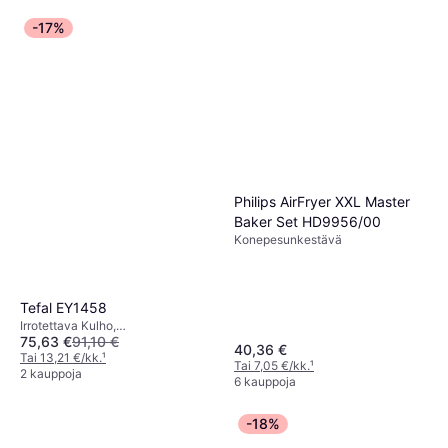
-17%
Philips AirFryer XXL Master
Baker Set HD9956/00
Konepesunkestävä
Tefal EY1458
Irrotettava Kulho,
75,63 €
91,10 €
Konepesunkestävä,
40,36 €
Automaattinen Sammutus,
Tai 13,21 €/kk.
¹
Tai 7,05 €/kk.
¹
Liukumattomat Jalat, Ajastin,
2 kauppoja
6 kauppoja
1400 watti
-18%