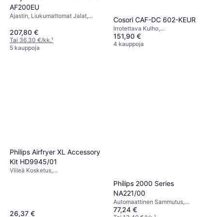
AF200EU
Ajastin, Liukumattomat Jalat,
Cosori CAF-DC 602-KEUR
Konepesunkestävä, Irrotettava
Irrotettava Kulho,
Kulho, 2400 watti, Kapasiteetti: 1.6
207,80 €
151,90 €
Konepesunkestävä,
kg
Tai 36,30 €/kk.
¹
Automaattinen Sammutus, Ajastin,
4 kauppoja
5 kauppoja
Ylikuumenemissuoja, 1725 watti
Philips Airfryer XL Accessory
Kit HD9945/01
Viileä Kosketus,
Konepesunkestävä
Philips 2000 Series
NA221/00
Automaattinen Sammutus,
77,24 €
Liukumattomat Jalat, Irrotettava
26,37 €