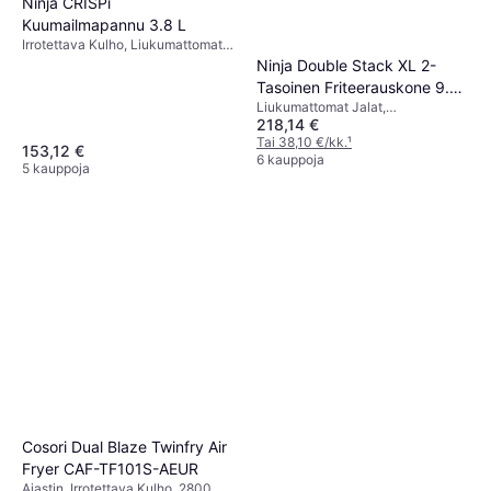
Ninja CRISPi
Kuumailmapannu 3.8 L
Irrotettava Kulho, Liukumattomat
Jalat, Näyttöikkuna,
Ninja Double Stack XL 2-
Konepesunkestävä, 1700 watti,
Tasoinen Friteerauskone 9.5
Kapasiteetti: 1.2 kg
Liukumattomat Jalat,
L
218,14 €
Automaattinen Sammutus,
Konepesunkestävä, Viileä
Tai 38,10 €/kk.
¹
153,12 €
Kosketus, Irrotettava Kulho,
6 kauppoja
5 kauppoja
Ajastin, 2470 watti, Kapasiteetti: 2
kg
Cosori Dual Blaze Twinfry Air
Fryer CAF-TF101S-AEUR
Ajastin, Irrotettava Kulho, 2800