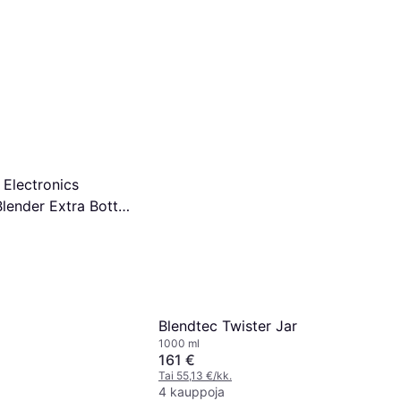
Electronics
Blender Extra Bottle
B500
Blendtec Twister Jar
1000 ml
161 €
Tai 55,13 €/kk.
4 kauppoja