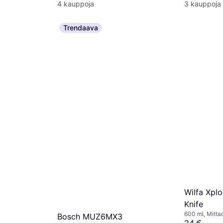
4 kauppoja
3 kauppoja
Trendaava
nics
tra Bottle
Wilfa Xpl
Knife
600 ml, Mitta
Bosch MUZ6MX3
Jäätelömursk
24 €