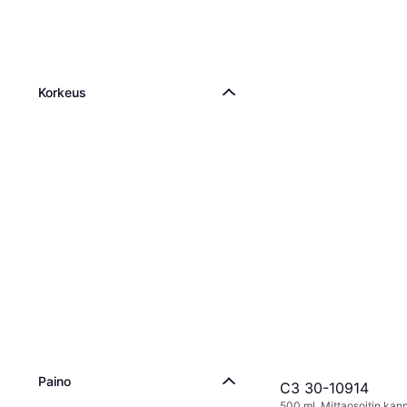
Korkeus
Paino
C3 30-10914
500 ml, Mittaosoitin kan