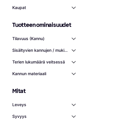
Kaupat
Tuotteen ominaisuudet
Tilavuus (Kannu)
Sisältyvien kannujen / mukien lukumäärä
Terien lukumäärä veitsessä
Kannun materiaali
Mitat
Leveys
Syvyys