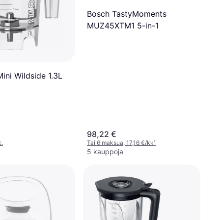
Bosch TastyMoments
MUZ45XTM1 5-in-1
ini Wildside 1.3L
98,22 €
k.
Tai 6 maksua, 17,16 €/kk
¹
5 kauppoja