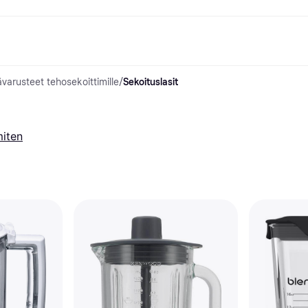
ävarusteet tehosekoittimille
/
Sekoituslasit
ksuvaihtoehdot
Shoppaile ja vertaa hintoja
Ostokset ja palkinnot
Raha-asiat
Lisätietoa
Valokuvat
Toimis
com
suvaihtoehdot
Ale
Tutustu kauppoihin
Pelaaminen ja Viihde
Klarna-kortti
Mikä on Kla
sa heti
Kauneus & Terveys
Cashback
Puhelimet & Wearablet
Saldo
sa 30 päivän
Vaatteet
Jäsenyys
Lapset ja Perhe
Tilityypit
miten
ratarvike
uessa
Lelut
Moottorikuljetukset
Säästötili
sa 3 erässä
Koti ja Sisustus
Puutarha ja Patio
Talletustili
oitus
Ääni ja Kuva
Keittiökoneet
ilePay
Urheilu ja Ulkoilu
Kodinkoneet
Tietotekniikka
Kirjat, Elokuvat ja Musiikki
isto
Tee se itse
Kaikki