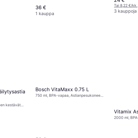
kestävät osat
Tai 8,22 €/kk.
36 €
3 kauppoja
1 kauppa
Bosch VitaMaxx 0.75 L
ilytysastia
750 ml, BPA-vapaa, Astianpesukoneen
kestävät osat
een kestävät
Vitamix A
2000 ml, BPA-
kannussa, As
osat