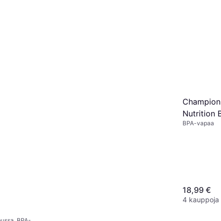
600 ml
36 €
6 kauppoja
Champion 
Nutrition 
BPA-vapaa
MB100/N
18,99 €
4 kauppoja
nussa, BPA-