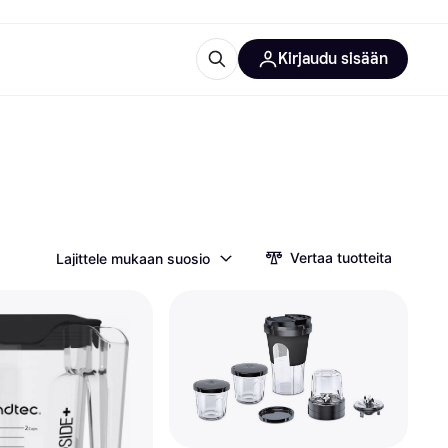
Kirjaudu sisään
totarvikkeet
rna?
Vertaa tuotteita
Lajittele mukaan suosio
 kategoriat