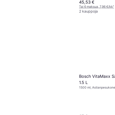
45,53 €
Tai 6 maksua, 7,96 €/kk
¹
2 kauppoja
Bosch VitaMaxx Sä
1.5 L
1500 ml, Astianpesukon
osat