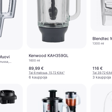
Blendtec M
1300 ml
Kenwood KAH359GL
Muovi
1600 ml
nnussa,
89,99 €
116 €
Tai 6 maksua, 15,72 €/kk
¹
Tai 39,72 €/k
6 kauppoja
3 kauppoja