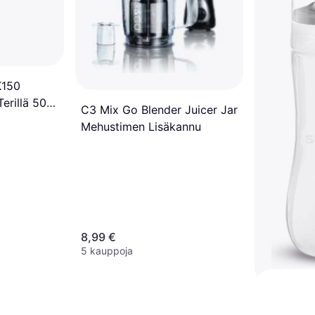
K150
Terillä 500
C3 Mix Go Blender Juicer Jar
Mehustimen Lisäkannu
8,99 €
5 kauppoja
Smeg BLF0