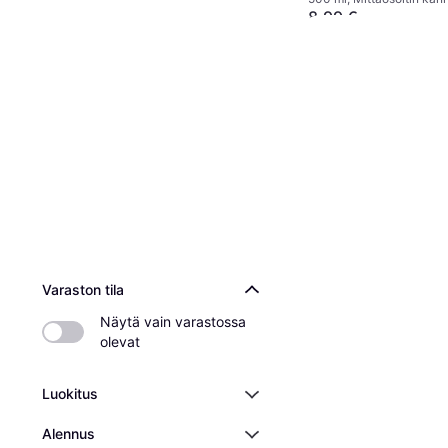
vapaa
8,99 €
3 kauppoja
Varaston tila
Näytä vain varastossa 
olevat
Luokitus
Alennus