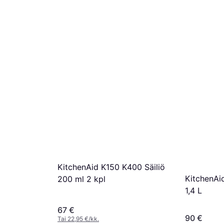
KitchenAid K150 K400 Säiliö
KitchenAi
200 ml 2 kpl
1,4 L
67 €
90 €
Tai 22,95 €/kk.