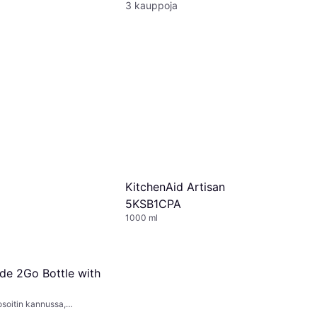
3 kauppoja
KitchenAid Artisan
5KSB1CPA
1000 ml
ode 2Go Bottle with
osoitin kannussa,
ain, Astianpesukoneen