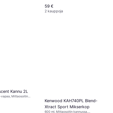
59 €
2 kauppoja
scent Kannu 2L
vapaa, Mittaosoitin
Kenwood KAH740PL Blend-
tianpesukoneen kestävät
Xtract Sport Mikserkop
600 ml, Mittaosoitin kannussa,