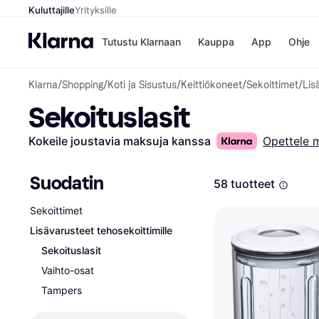
Kuluttajille
Yrityksille
Tutustu Klarnaan
Kauppa
App
Ohje
Klarna
/
Shopping
/
Koti ja Sisustus
/
Keittiökoneet
/
Sekoittimet
/
Lis
Kaupat
Ma
Sekoituslasit
Booking.
Mak
Gigantti
Mak
H&M
Mak
Kokeile joustavia maksuja kanssa
Opettele 
Peten Koi
kul
Wolt
Mak
Rah
Suodatin
58 tuotteet
Mob
Sekoittimet
Kauppahakem
Lisävarusteet tehosekoittimille
Sekoituslasit
Vaihto-osat
Tampers