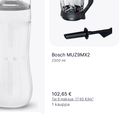
Bosch MUZ9MX2
2300 ml
102,65 €
Tai 6 maksua, 17,93 €/kk
¹
1 kauppa
3 To Go Pullo