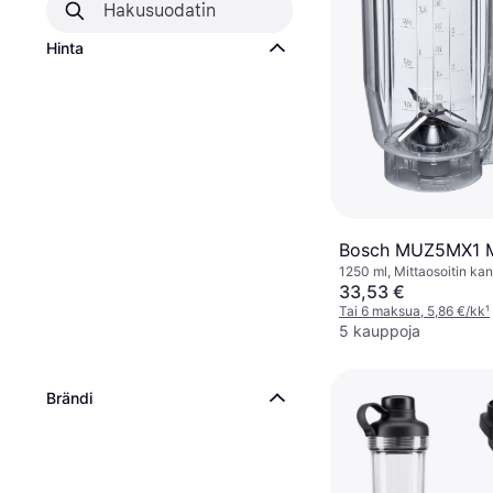
Hinta
Bosch MUZ5MX1 
1250 ml, Mittaosoitin ka
Jäätelömurskain
33,53 €
Tai 6 maksua, 5,86 €/kk
¹
5 kauppoja
Brändi