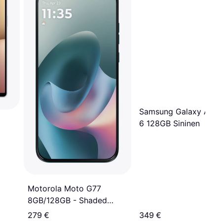
Samsung Galaxy A27
6 128GB Sininen
Motorola Moto G77
8GB/128GB - Shaded
Spruce
279 €
349 €