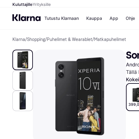
Kuluttajille
Yrityksille
Tutustu Klarnaan
Kauppa
App
Ohje
Klarna
/
Shopping
/
Puhelimet & Wearablet
/
Matkapuhelimet
Kaupat
Ma
Booking.
Mak
Son
Gigantti
Mak
H&M
Mak
Andr
Peten Koi
kul
Wolt
Mak
Tällä
Rah
Kokei
Mob
Kauppahakem
399,0