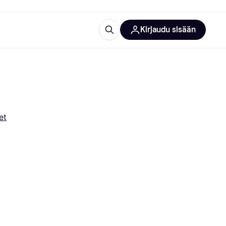
Kirjaudu sisään
totarvikkeet
rna?
et
 kategoriat