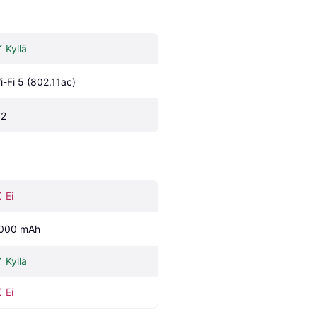
Kyllä
i-Fi 5 (802.11ac)
.2
Ei
000 mAh
Kyllä
Ei