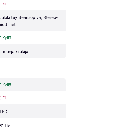
Ei
uulolaiteyhteensopiva, Stereo-
aiuttimet
Kyllä
ormenjälkilukija
Kyllä
Ei
LED
20 Hz