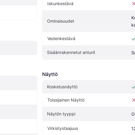
Iskunkestävä
K
Ominaisuudet
k
Vedenkestävä
Sisäänrakennetut anturit
S
Näyttö
Kosketusnäyttö
Toissijainen Näyttö
Näytön tyyppi
O
Virkistystaajuus
1