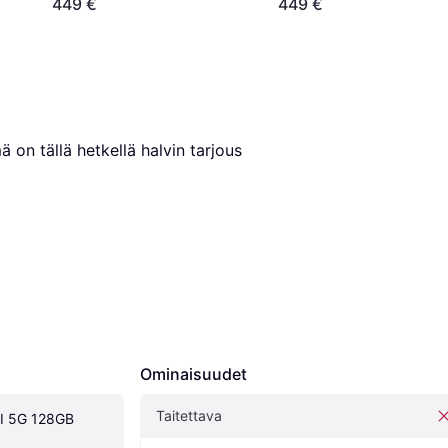
449 €
449 €
ä on tällä hetkellä halvin tarjous 
Ominaisuudet
Taitettava
I 5G 128GB 