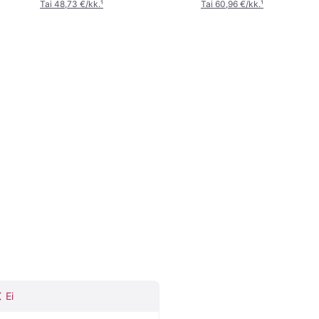
Tai 48,73 €/kk.
¹
Tai 60,96 €/kk.
¹
Ei