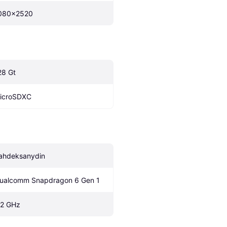
080x2520
28 Gt
icroSDXC
ahdeksanydin
ualcomm Snapdragon 6 Gen 1
.2 GHz