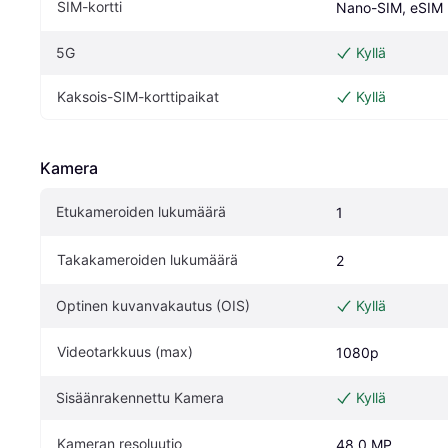
SIM-kortti
Nano-SIM, eSIM
5G
Kyllä
Kaksois-SIM-korttipaikat
Kyllä
Kamera
Etukameroiden lukumäärä
1
Takakameroiden lukumäärä
2
Optinen kuvanvakautus (OIS)
Kyllä
Videotarkkuus (max)
1080p
Sisäänrakennettu Kamera
Kyllä
Kameran resoluutio
48.0 MP