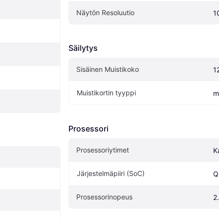
Näytön Resoluutio
1
Säilytys
Sisäinen Muistikoko
1
Muistikortin tyyppi
m
Prosessori
Prosessoriytimet
K
Järjestelmäpiiri (SoC)
Q
Prosessorinopeus
2