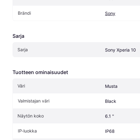
Brändi
Sony
Sarja
Sarja
Sony Xperia 10
Tuotteen ominaisuudet
Väri
Musta
Valmistajan väri
Black
Näytön koko
6.1 "
IP-luokka
IP68