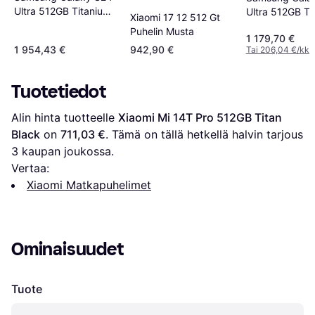
Ultra 512GB Titanium
Ultra 512GB Ti
Xiaomi 17 12 512 Gt
Violet
Grey
Puhelin Musta
1 179,70 €
1 954,43 €
942,90 €
Tai 206,04 €/kk.
¹
Tuotetiedot
Alin hinta tuotteelle 
Xiaomi Mi 14T Pro 512GB Titan 
Black
 on 
711,03 €
. Tämä on tällä hetkellä halvin tarjous 
3
 kaupan joukossa.
Vertaa:
Xiaomi Matkapuhelimet
Ominaisuudet
Tuote