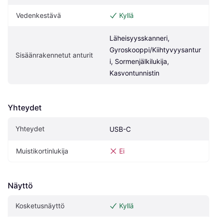
Vedenkestävä
Kyllä
Läheisyysskanneri, 
Gyroskooppi/Kiihtyvyysantur
Sisäänrakennetut anturit
i, Sormenjälkilukija, 
Kasvontunnistin
Yhteydet
Yhteydet
USB-C
Muistikortinlukija
Ei
Näyttö
Kosketusnäyttö
Kyllä