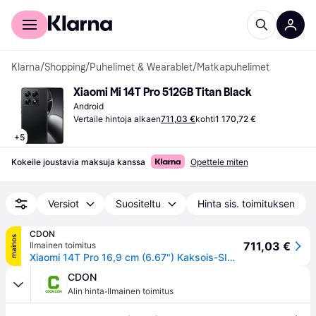
Kuluttajille
Yrityksille
Klarna
/
Shopping
/
Puhelimet & Wearablet
/
Matkapuhelimet
Xiaomi Mi 14T Pro 512GB Titan Black
Android
Vertaile hintoja alkaen
711,03 €
kohti
1 170,72 €
+
5
Kokeile joustavia maksuja kanssa
Opettele miten
Versiot
Suositeltu
Hinta sis. toimituksen
CDON
mainos
711,03 €
Ilmainen toimitus
Xiaomi 14T Pro 16,9 cm (6.67") Kaksois-SIM 5G 12 GB 512 GB 5000 mAh Musta
CDON
·
Alin hinta
Ilmainen toimitus