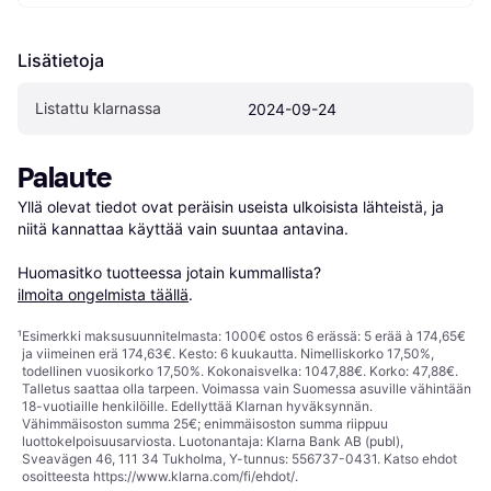
Lisätietoja
Listattu klarnassa
2024-09-24
Palaute
Yllä olevat tiedot ovat peräisin useista ulkoisista lähteistä, ja 
niitä kannattaa käyttää vain suuntaa antavina.

Huomasitko tuotteessa jotain kummallista? 
ilmoita ongelmista täällä
.
¹
Esimerkki maksusuunnitelmasta: 1000€ ostos 6 erässä: 5 erää à 174,65€
ja viimeinen erä 174,63€. Kesto: 6 kuukautta. Nimelliskorko 17,50%,
todellinen vuosikorko 17,50%. Kokonaisvelka: 1047,88€. Korko: 47,88€.
Talletus saattaa olla tarpeen. Voimassa vain Suomessa asuville vähintään
18-vuotiaille henkilöille. Edellyttää Klarnan hyväksynnän.
Vähimmäisoston summa 25€; enimmäisoston summa riippuu
luottokelpoisuusarviosta. Luotonantaja: Klarna Bank AB (publ),
Sveavägen 46, 111 34 Tukholma, Y-tunnus: 556737-0431. Katso ehdot
osoitteesta
https://www.klarna.com/fi/ehdot/
.