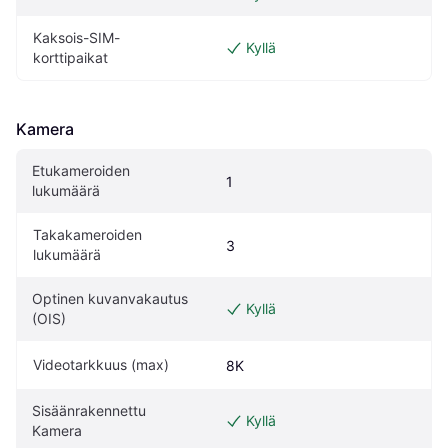
Kaksois-SIM-
Kyllä
korttipaikat
Kamera
Etukameroiden 
1
lukumäärä
Takakameroiden 
3
lukumäärä
Optinen kuvanvakautus 
Kyllä
(OIS)
Videotarkkuus (max)
8K
Sisäänrakennettu 
Kyllä
Kamera