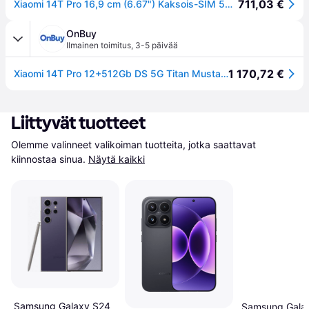
711,03 €
Xiaomi 14T Pro 16,9 cm (6.67") Kaksois-SIM 5G 12 GB 512 GB 5000 mAh Musta
OnBuy
Ilmainen toimitus
,
3-5 päivää
1 170,72 €
Xiaomi 14T Pro 12+512Gb DS 5G Titan Musta Oem
Liittyvät tuotteet
Olemme valinneet valikoiman tuotteita, jotka saattavat 
kiinnostaa sinua.
Näytä kaikki
Samsung Galaxy S24
Samsung Gala