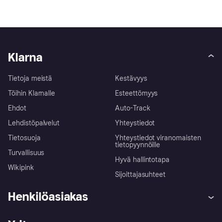
Klarna
Tietoja meistä
Kestävyys
Töihin Klarnalle
Esteettömyys
Ehdot
Auto-Track
Lehdistöpalvelut
Yhteystiedot
Tietosuoja
Yhteystiedot viranomaisten
tietopyynnöille
Turvallisuus
Hyvä hallintotapa
Wikipink
Sijoittajasuhteet
Henkilöasiakas
Ohje
Reklamaatiot