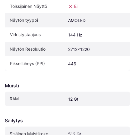
Toissijainen Näyttö
Ei
Näytön tyyppi
AMOLED
Virkistystaajuus
144 Hz
Näytön Resoluutio
2712x1220
Pikselitiheys (PPI)
446
Muisti
RAM
12 Gt
Säilytys
Sisäinen Muistikoko
512 Gt