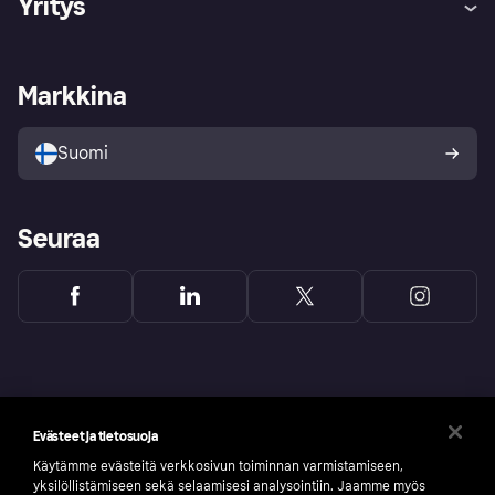
Yritys
Kirjaudu sisään
Shoppaile turvallisesti Klarnalla
Kauppiastuki
Kehittäjät
Klarna app
Yksityisyysasetukset
Kirjaudu sisään yrityksenä
Operatiivinen tila
Markkina
Tutustu kauppoihin
Peruutusoikeutesi
Myy Klarnalla
Kumppanit ja integraatiot
Ostajan turva
Suomi
Seuraa
Evästeet ja tietosuoja
Käytämme evästeitä verkkosivun toiminnan varmistamiseen,
yksilöllistämiseen sekä selaamisesi analysointiin. Jaamme myös