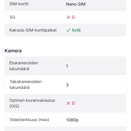
SIM-kortti
Nano-SIM
5G
Ei
Kaksois-SIM-korttipaikat
Kyllä
Kamera
Etukameroiden 
1
lukumäärä
Takakameroiden 
3
lukumäärä
Optinen kuvanvakautus 
Ei
(OIS)
Videotarkkuus (max)
1080p