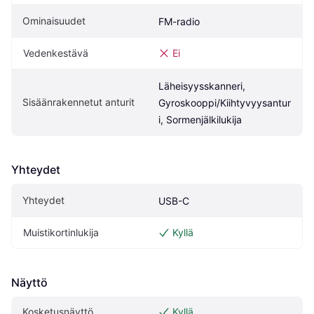
Ominaisuudet
FM-radio
Vedenkestävä
Ei
Läheisyysskanneri, 
Sisäänrakennetut anturit
Gyroskooppi/Kiihtyvyysantur
i, Sormenjälkilukija
Yhteydet
Yhteydet
USB-C
Muistikortinlukija
Kyllä
Näyttö
Kosketusnäyttö
Kyllä