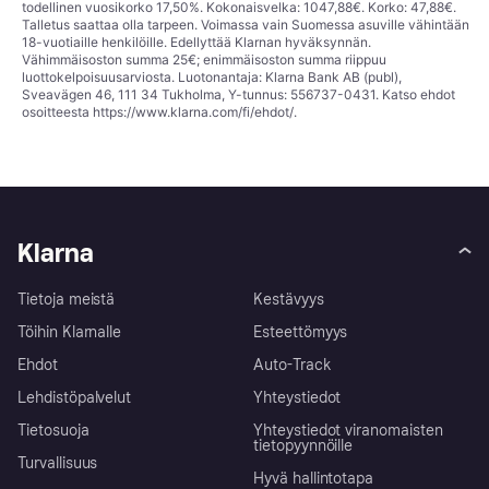
todellinen vuosikorko 17,50%. Kokonaisvelka: 1047,88€. Korko: 47,88€.
Talletus saattaa olla tarpeen. Voimassa vain Suomessa asuville vähintään
18-vuotiaille henkilöille. Edellyttää Klarnan hyväksynnän.
Vähimmäisoston summa 25€; enimmäisoston summa riippuu
luottokelpoisuusarviosta. Luotonantaja: Klarna Bank AB (publ),
Sveavägen 46, 111 34 Tukholma, Y-tunnus: 556737-0431. Katso ehdot
osoitteesta
https://www.klarna.com/fi/ehdot/
.
Klarna
Tietoja meistä
Kestävyys
Töihin Klarnalle
Esteettömyys
Ehdot
Auto-Track
Lehdistöpalvelut
Yhteystiedot
Tietosuoja
Yhteystiedot viranomaisten
tietopyynnöille
Turvallisuus
Hyvä hallintotapa