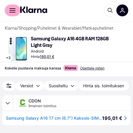
Kuluttajille
Yrityksille
Klarna
/
Shopping
/
Puhelimet & Wearablet
/
Matkapuhelimet
Samsung Galaxy A16 4GB RAM 128GB 
Light Gray
Android
Hinta
195,01 €
+
3
Kokeile joustavia maksuja kanssa
Opettele miten
Versiot
Suositeltu
Hinta sis. toimituksen
CDON
Ilmainen toimitus
195,01 €
Samsung Galaxy A16 17 cm (6.7") Kaksois-SIM Android 14 4G USB Type-C 4 GB 128 GB 5000 mAh Harmaa