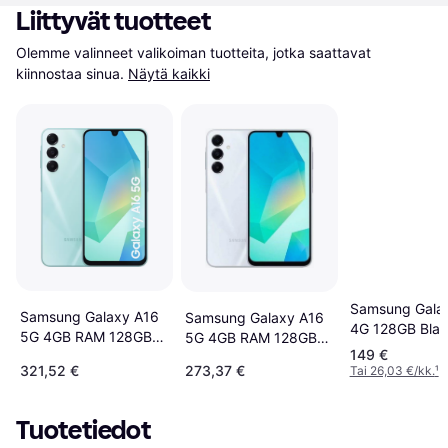
Liittyvät tuotteet
Olemme valinneet valikoiman tuotteita, jotka saattavat 
kiinnostaa sinua.
Näytä kaikki
Samsung Gala
Samsung Galaxy A16
Samsung Galaxy A16
4G 128GB Bla
5G 4GB RAM 128GB
5G 4GB RAM 128GB
149 €
Light Green
Light Gray
321,52 €
273,37 €
Tai 26,03 €/kk.
¹
Tuotetiedot