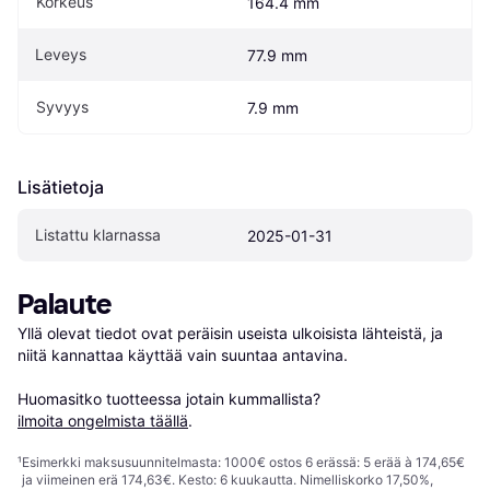
Korkeus
164.4 mm
Leveys
77.9 mm
Syvyys
7.9 mm
Lisätietoja
Listattu klarnassa
2025-01-31
Palaute
Yllä olevat tiedot ovat peräisin useista ulkoisista lähteistä, ja 
niitä kannattaa käyttää vain suuntaa antavina.

Huomasitko tuotteessa jotain kummallista? 
ilmoita ongelmista täällä
.
¹
Esimerkki maksusuunnitelmasta: 1000€ ostos 6 erässä: 5 erää à 174,65€
ja viimeinen erä 174,63€. Kesto: 6 kuukautta. Nimelliskorko 17,50%,