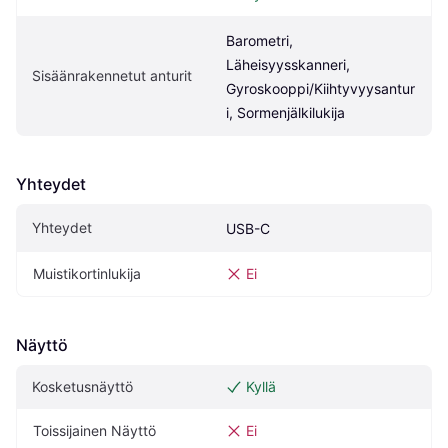
Barometri, 
Läheisyysskanneri, 
Sisäänrakennetut anturit
Gyroskooppi/Kiihtyvyysantur
i, Sormenjälkilukija
Yhteydet
Yhteydet
USB-C
Muistikortinlukija
Ei
Näyttö
Kosketusnäyttö
Kyllä
Toissijainen Näyttö
Ei