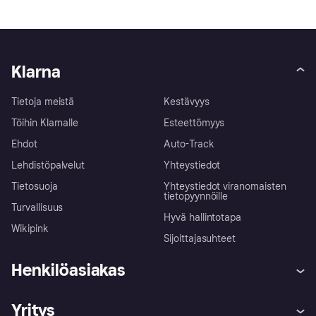
Klarna
Tietoja meistä
Kestävyys
Töihin Klarnalle
Esteettömyys
Ehdot
Auto-Track
Lehdistöpalvelut
Yhteystiedot
Tietosuoja
Yhteystiedot viranomaisten
tietopyynnöille
Turvallisuus
Hyvä hallintotapa
Wikipink
Sijoittajasuhteet
Henkilöasiakas
Ohje
Reklamaatiot
Yritys