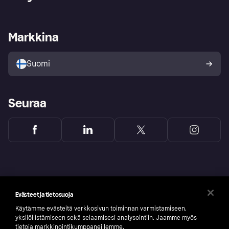
Kirjaudu sisään
Shoppaile turvallisesti Klarnalla
Kauppiastuki
Kehittäjät
Klarna app
Yksityisyysasetukset
Kirjaudu sisään yrityksenä
Operatiivinen tila
Markkina
Tutustu kauppoihin
Peruutusoikeutesi
Myy Klarnalla
Kumppanit ja integraatiot
Ostajan turva
Suomi
Seuraa
Evästeet ja tietosuoja
Käytämme evästeitä verkkosivun toiminnan varmistamiseen,
yksilöllistämiseen sekä selaamisesi analysointiin. Jaamme myös
tietoja markkinointikumppaneillemme.