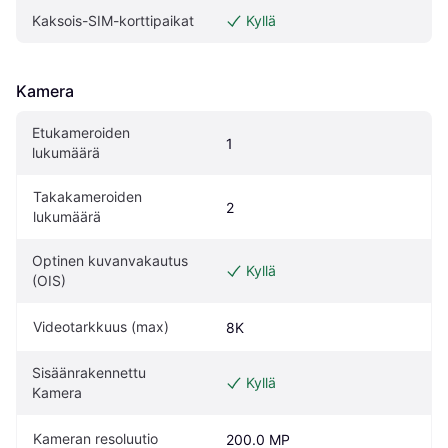
Kaksois-SIM-korttipaikat
Kyllä
Kamera
Etukameroiden 
1
lukumäärä
Takakameroiden 
2
lukumäärä
Optinen kuvanvakautus 
Kyllä
(OIS)
Videotarkkuus (max)
8K
Sisäänrakennettu 
Kyllä
Kamera
Kameran resoluutio
200.0 MP