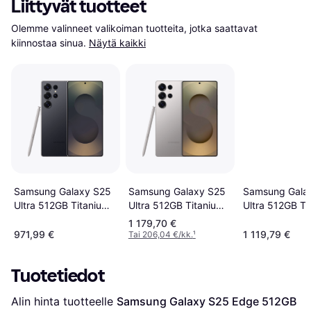
Liittyvät tuotteet
Olemme valinneet valikoiman tuotteita, jotka saattavat 
kiinnostaa sinua.
Näytä kaikki
Samsung Gala
Samsung Galaxy S25
Samsung Galaxy S25
Ultra 512GB Ti
Ultra 512GB Titanium
Ultra 512GB Titanium
Whitesilver
Grey
Black
1 179,70 €
971,99 €
1 119,79 €
Tai 206,04 €/kk.
¹
Tuotetiedot
Alin hinta tuotteelle 
Samsung Galaxy S25 Edge 512GB 