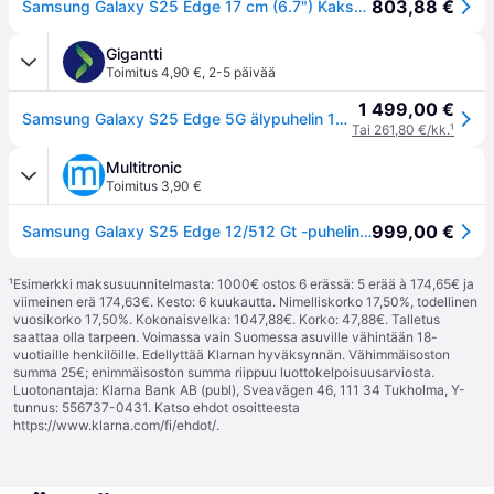
803,88 €
Samsung Galaxy S25 Edge 17 cm (6.7") Kaksois-SIM Android 15 5G USB Type-C 12 GB 512 GB 3900 mAh Sininen
Gigantti
Toimitus 4,90 €
,
2-5 päivää
1 499,00 €
Samsung Galaxy S25 Edge 5G älypuhelin 12/512GB (Titanium Icyblue)
Tai 261,80 €/kk.
¹
Multitronic
Toimitus 3,90 €
999,00 €
Samsung Galaxy S25 Edge 12/512 Gt -puhelin, Titanium Icyblue
¹
Esimerkki maksusuunnitelmasta: 1000€ ostos 6 erässä: 5 erää à 174,65€ ja
viimeinen erä 174,63€. Kesto: 6 kuukautta. Nimelliskorko 17,50%, todellinen
vuosikorko 17,50%. Kokonaisvelka: 1047,88€. Korko: 47,88€. Talletus
saattaa olla tarpeen. Voimassa vain Suomessa asuville vähintään 18-
vuotiaille henkilöille. Edellyttää Klarnan hyväksynnän. Vähimmäisoston
summa 25€; enimmäisoston summa riippuu luottokelpoisuusarviosta.
Luotonantaja: Klarna Bank AB (publ), Sveavägen 46, 111 34 Tukholma, Y-
tunnus: 556737-0431. Katso ehdot osoitteesta
https://www.klarna.com/fi/ehdot/
.