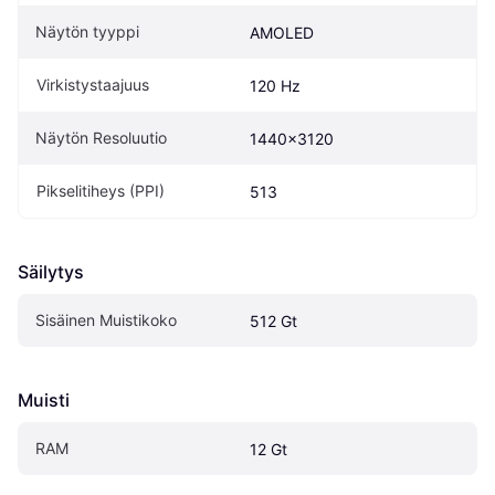
Näytön tyyppi
AMOLED
Virkistystaajuus
120 Hz
Näytön Resoluutio
1440x3120
Pikselitiheys (PPI)
513
Säilytys
Sisäinen Muistikoko
512 Gt
Muisti
RAM
12 Gt