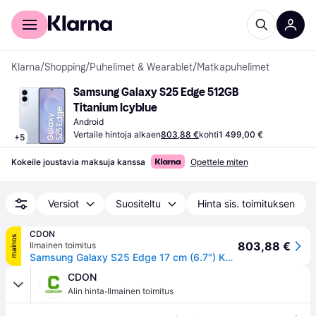
Kuluttajille
Yrityksille
Klarna
/
Shopping
/
Puhelimet & Wearablet
/
Matkapuhelimet
Samsung Galaxy S25 Edge 512GB 
Titanium Icyblue
Android
Vertaile hintoja alkaen
803,88 €
kohti
1 499,00 €
+
5
Kokeile joustavia maksuja kanssa
Opettele miten
Versiot
Suositeltu
Hinta sis. toimituksen
CDON
mainos
803,88 €
Ilmainen toimitus
Samsung Galaxy S25 Edge 17 cm (6.7") Kaksois-SIM Android 15 5G USB Type-C 12 GB 512 GB 3900 mAh Sininen
CDON
·
Alin hinta
Ilmainen toimitus