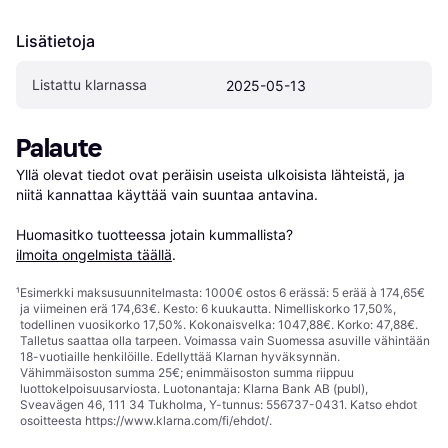
Lisätietoja
Listattu klarnassa
2025-05-13
Palaute
Yllä olevat tiedot ovat peräisin useista ulkoisista lähteistä, ja 
niitä kannattaa käyttää vain suuntaa antavina.

Huomasitko tuotteessa jotain kummallista? 
ilmoita ongelmista täällä
.
¹
Esimerkki maksusuunnitelmasta: 1000€ ostos 6 erässä: 5 erää à 174,65€
ja viimeinen erä 174,63€. Kesto: 6 kuukautta. Nimelliskorko 17,50%,
todellinen vuosikorko 17,50%. Kokonaisvelka: 1047,88€. Korko: 47,88€.
Talletus saattaa olla tarpeen. Voimassa vain Suomessa asuville vähintään
18-vuotiaille henkilöille. Edellyttää Klarnan hyväksynnän.
Vähimmäisoston summa 25€; enimmäisoston summa riippuu
luottokelpoisuusarviosta. Luotonantaja: Klarna Bank AB (publ),
Sveavägen 46, 111 34 Tukholma, Y-tunnus: 556737-0431. Katso ehdot
osoitteesta
https://www.klarna.com/fi/ehdot/
.