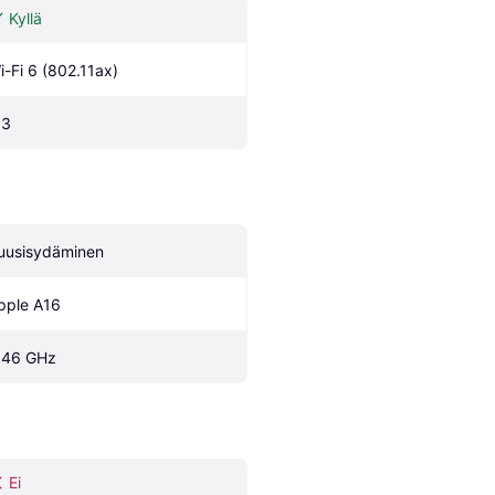
Kyllä
i-Fi 6 (802.11ax)
.3
uusisydäminen
pple A16
.46 GHz
Ei