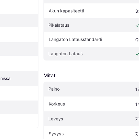
Akun kapasiteetti
3
Pikalataus
Langaton Latausstandardi
Q
Langaton Lataus
Mitat
nissa
Paino
1
Korkeus
1
Leveys
7
Syvyys
7