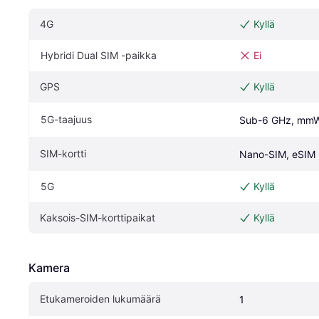
4G
Kyllä
Hybridi Dual SIM -paikka
Ei
GPS
Kyllä
5G-taajuus
Sub-6 GHz, mm
SIM-kortti
Nano-SIM, eSIM
5G
Kyllä
Kaksois-SIM-korttipaikat
Kyllä
Kamera
Etukameroiden lukumäärä
1