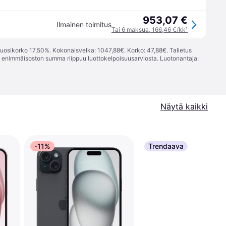
953,07 €
Ilmainen toimitus
Tai 6 maksua, 166,46 €/kk
¹
vuosikorko 17,50%. Kokonaisvelka: 1047,88€. Korko: 47,88€. Talletus
; enimmäisoston summa riippuu luottokelpoisuusarviosta. Luotonantaja:
Näytä kaikki
-11%
Trendaava