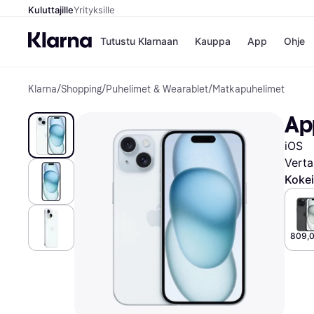
Kuluttajille
Yrityksille
Tutustu Klarnaan
Kauppa
App
Ohje
Klarna
/
Shopping
/
Puhelimet & Wearablet
/
Matkapuhelimet
Kaupat
Ma
Booking.
Mak
Ap
Gigantti
Mak
H&M
Mak
iOS
Peten Koi
kul
Wolt
Mak
Verta
Rah
Kokei
Mob
Kauppahakem
809,0