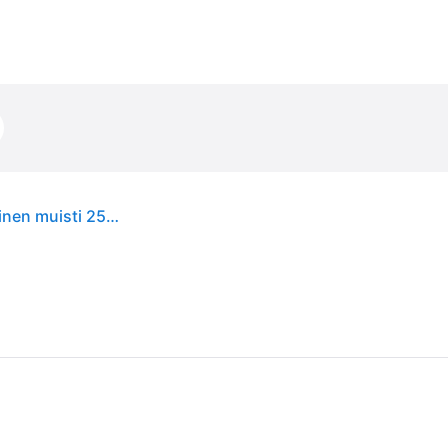
Apple iPhone 15 - 5G älypuhelin - dual-SIM / Sisäinen muisti 256 GB - OLED-näyttö - 6,1 - 2556 x 1179 pikseliä - 2x takakamera 48 MP, 12 MP - etukamera 12 MP - sininen