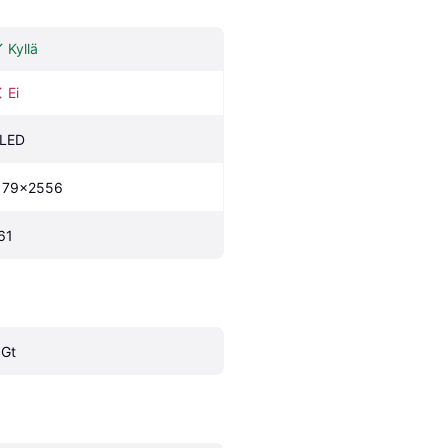
Kyllä
Ei
LED
179x2556
61
 Gt