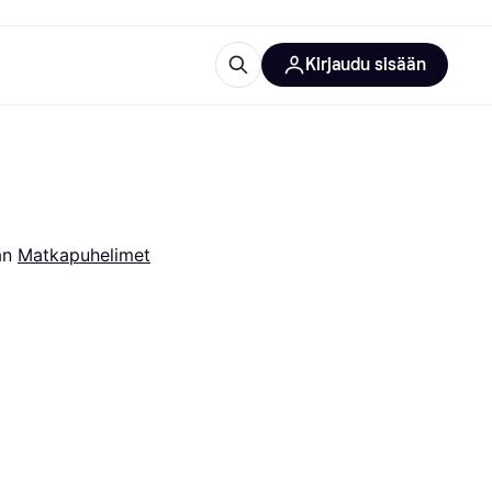
Kirjaudu sisään
totarvikkeet
rna?
än 
Matkapuhelimet
 kategoriat