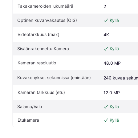
Takakameroiden lukumäärä
2
Optinen kuvanvakautus (OIS)
Kyllä
Videotarkkuus (max)
4K
Sisäänrakennettu Kamera
Kyllä
Kameran resoluutio
48.0 MP
Kuvakehykset sekunnissa (enintään)
240 kuvaa sekun
Kameran tarkkuus (etu)
12.0 MP
Salama/Valo
Kyllä
Etukamera
Kyllä