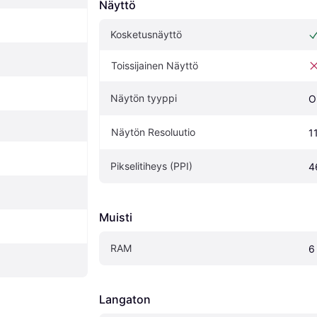
Näyttö
Kosketusnäyttö
Toissijainen Näyttö
Näytön tyyppi
O
Näytön Resoluutio
1
Pikselitiheys (PPI)
4
Muisti
RAM
6
Langaton