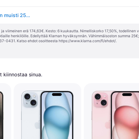
Apple iPhone 15 - 5G älypuhelin - dual-SIM / Sisäinen muisti 256 GB - OLED-näyttö - 6,1 - 2556 x 1179 pikseliä - 2x takakamera 48 MP, 12 MP - etukamera 12 MP - sininen
ja viimeinen erä 174,63€. Kesto: 6 kuukautta. Nimelliskorko 17,50%, todellinen 
tiaille henkilöille. Edellyttää Klarnan hyväksynnän. Vähimmäisoston summa 25€
37-0431. Katso ehdot osoitteesta
https://www.klarna.com/fi/ehdot/
.
 kiinnostaa sinua.