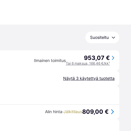
Suositeltu
953,07 €
Ilmainen toimitus
Tai 6 maksua, 166,46 €/kk
¹
Näytä 3 käytettyä tuotetta
809,00 €
·
Alin hinta
Jälkitilaus