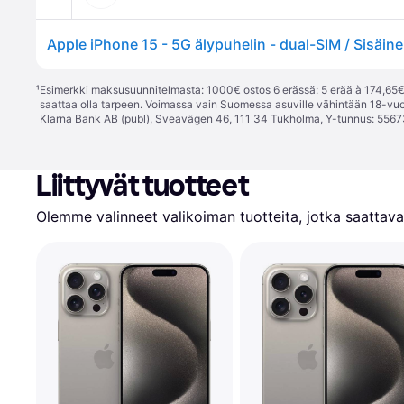
¹
Esimerkki maksusuunnitelmasta: 1000€ ostos 6 erässä: 5 erää à 174,65€ 
saattaa olla tarpeen. Voimassa vain Suomessa asuville vähintään 18-vuo
Klarna Bank AB (publ), Sveavägen 46, 111 34 Tukholma, Y-tunnus: 5567
Liittyvät tuotteet
Olemme valinneet valikoiman tuotteita, jotka saattavat