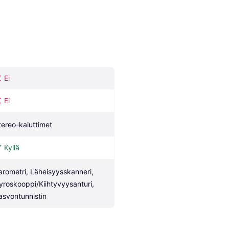
Ei
Ei
tereo-kaiuttimet
Kyllä
arometri, Läheisyysskanneri, 
yroskooppi/Kiihtyvyysanturi, 
asvontunnistin