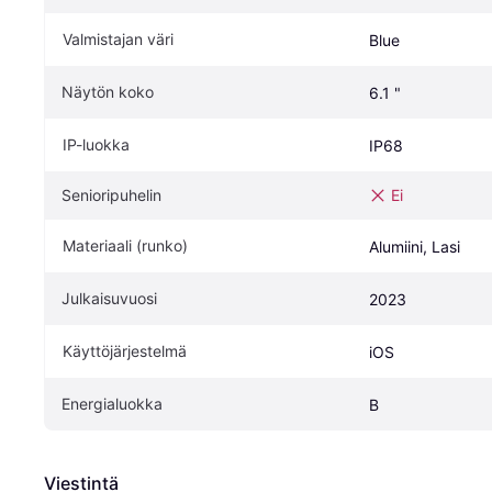
Valmistajan väri
Blue
Näytön koko
6.1 "
IP-luokka
IP68
Senioripuhelin
Ei
Materiaali (runko)
Alumiini, Lasi
Julkaisuvuosi
2023
Käyttöjärjestelmä
iOS
Energialuokka
B
Viestintä