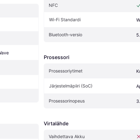
NFC
Wi-Fi Standardi
W
Bluetooth-versio
5
Wave
Prosessori
Prosessoriytimet
K
Järjestelmäpiiri (SoC)
A
Prosessorinopeus
3
Virtalähde
Vaihdettava Akku