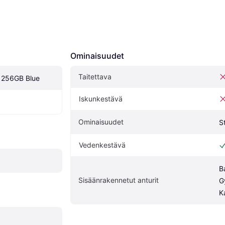
Ominaisuudet
Taitettava
, 256GB Blue
Iskunkestävä
Ominaisuudet
S
Vedenkestävä
B
Sisäänrakennetut anturit
G
K