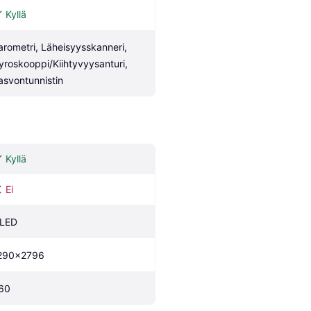
Kyllä
arometri, Läheisyysskanneri, 
yroskooppi/Kiihtyvyysanturi, 
asvontunnistin
Kyllä
Ei
LED
290x2796
60