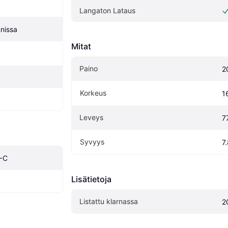
Langaton Lataus
nissa
Mitat
Paino
2
Korkeus
1
Leveys
7
Syvyys
7
B-C
Lisätietoja
Listattu klarnassa
2