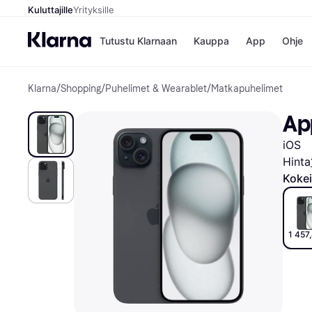
Kuluttajille
Yrityksille
Tutustu Klarnaan
Kauppa
App
Ohje
Klarna
/
Shopping
/
Puhelimet & Wearablet
/
Matkapuhelimet
Kaupat
Ma
Booking.
Mak
App
Gigantti
Mak
H&M
Mak
iOS
Peten Koi
kul
Wolt
Mak
Hinta
Rah
Kokei
Mob
Kauppahakem
1 457