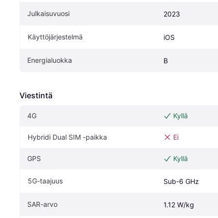
Julkaisuvuosi
2023
Käyttöjärjestelmä
iOS
Energialuokka
B
Viestintä
4G
Kyllä
Hybridi Dual SIM -paikka
Ei
GPS
Kyllä
5G-taajuus
Sub-6 GHz
SAR-arvo
1.12 W/kg