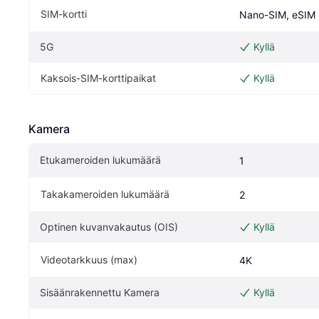
SIM-kortti
Nano-SIM, eSIM
5G
Kyllä
Kaksois-SIM-korttipaikat
Kyllä
Kamera
Etukameroiden lukumäärä
1
Takakameroiden lukumäärä
2
Optinen kuvanvakautus (OIS)
Kyllä
Videotarkkuus (max)
4K
Sisäänrakennettu Kamera
Kyllä