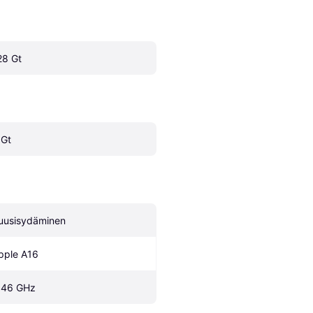
28 Gt
 Gt
uusisydäminen
pple A16
.46 GHz