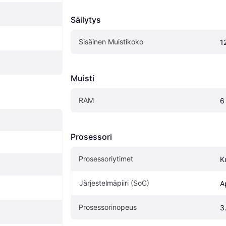
Säilytys
Sisäinen Muistikoko
1
Muisti
RAM
6
Prosessori
Prosessoriytimet
K
Järjestelmäpiiri (SoC)
A
Prosessorinopeus
3