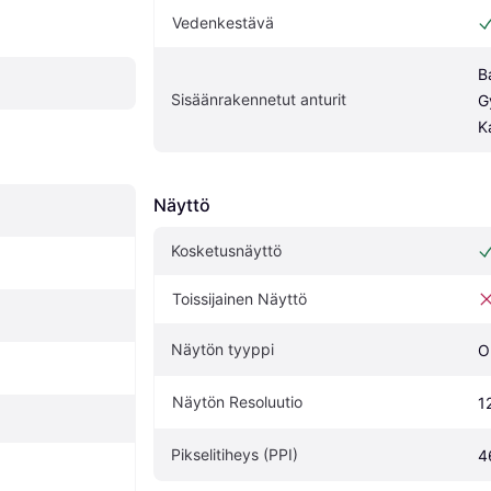
Vedenkestävä
B
Sisäänrakennetut anturit
G
K
Näyttö
Kosketusnäyttö
Toissijainen Näyttö
Näytön tyyppi
O
Näytön Resoluutio
1
Pikselitiheys (PPI)
4