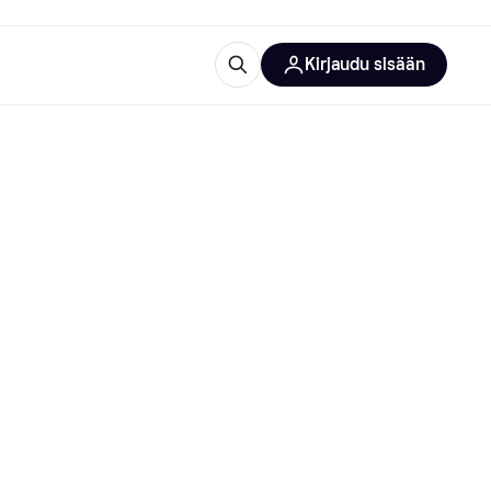
Kirjaudu sisään
totarvikkeet
rna?
 kategoriat