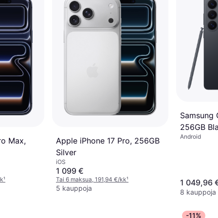
Samsung G
256GB Bl
Android
ro Max,
Apple iPhone 17 Pro, 256GB
Silver
iOS
1 099 €
kk
¹
Tai 6 maksua, 191,94 €/kk
¹
1 049,96 
5 kauppoja
8 kauppoja
-11%