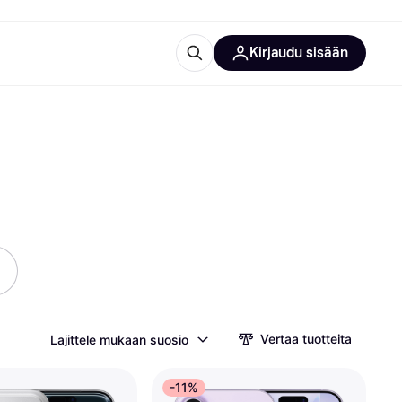
Kirjaudu sisään
totarvikkeet
rna?
 kategoriat
Vertaa tuotteita
Lajittele mukaan suosio
-11%