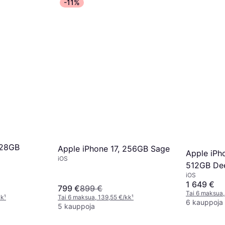
-11%
128GB
Apple iPhone 17, 256GB Sage
Apple iPh
iOS
512GB De
iOS
1 649 €
799 €
899 €
Tai 6 maksua,
kk
¹
Tai 6 maksua, 139,55 €/kk
¹
6 kauppoja
5 kauppoja