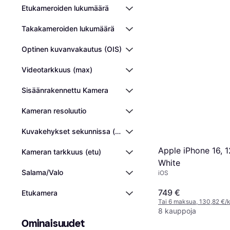
Etukameroiden lukumäärä
Takakameroiden lukumäärä
Optinen kuvanvakautus (OIS)
Videotarkkuus (max)
Sisäänrakennettu Kamera
Kameran resoluutio
Kuvakehykset sekunnissa (enintään)
Apple iPhone 16, 
Kameran tarkkuus (etu)
White
Salama/Valo
iOS
749 €
Etukamera
Tai 6 maksua, 130,82 €/
8 kauppoja
Ominaisuudet