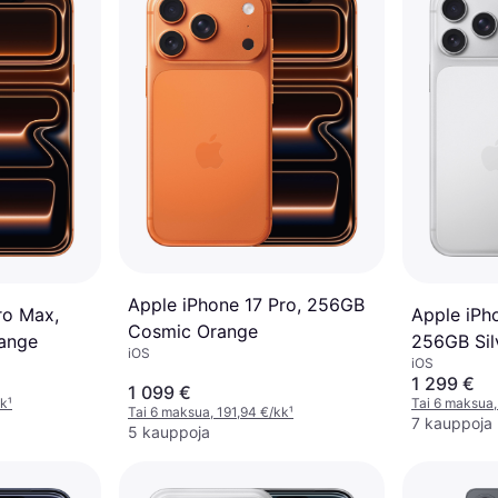
Apple iPhone 17 Pro, 256GB
ro Max,
Apple iPh
Cosmic Orange
ange
256GB Sil
iOS
iOS
1 299 €
1 099 €
kk
¹
Tai 6 maksua,
Tai 6 maksua, 191,94 €/kk
¹
7 kauppoja
5 kauppoja