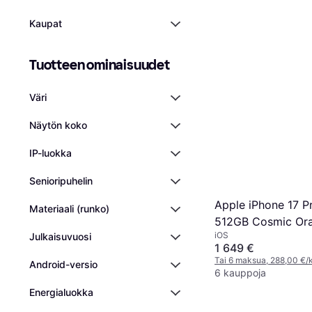
Kaupat
Tuotteen ominaisuudet
Väri
Näytön koko
IP-luokka
Senioripuhelin
Apple iPhone 17 P
Materiaali (runko)
512GB Cosmic Or
iOS
Julkaisuvuosi
1 649 €
Tai 6 maksua, 288,00 €/
Android-versio
6 kauppoja
Energialuokka