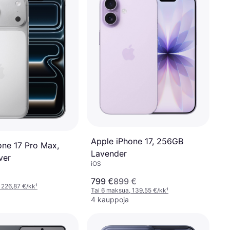
Apple iPhone 17, 256GB
one 17 Pro Max,
Lavender
ver
iOS
799 €
899 €
 226,87 €/kk
¹
Tai 6 maksua, 139,55 €/kk
¹
4 kauppoja