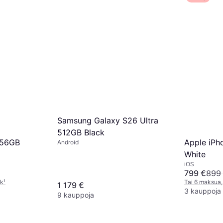
Samsung Galaxy S26 Ultra
512GB Black
256GB
Apple iPh
Android
White
iOS
799 €
899
kk
¹
Tai 6 maksua,
1 179 €
3 kauppoja
9 kauppoja