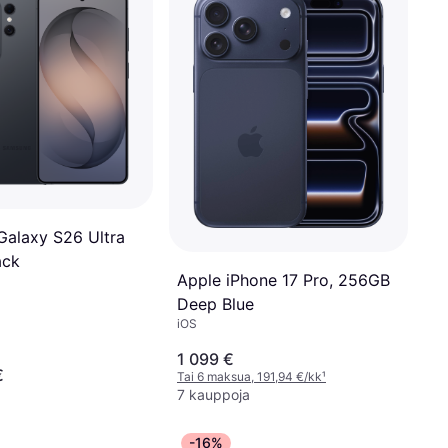
alaxy S26 Ultra
ack
Apple iPhone 17 Pro, 256GB
Deep Blue
iOS
1 099 €
€
Tai 6 maksua, 191,94 €/kk
¹
7 kauppoja
-16%