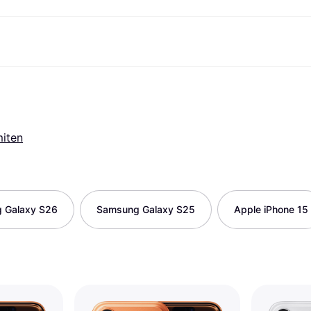
ksuvaihtoehdot
Shoppaile ja vertaa hintoja
Ostokset ja palkinnot
Raha-asiat
Lisätietoa
Valokuvat
Toimis
com
suvaihtoehdot
Ale
Tutustu kauppoihin
Pelaaminen ja Viihde
Klarna-kortti
Mikä on Kla
sa heti
Kauneus & Terveys
Cashback
Puhelimet & Wearablet
Saldo
sa 30 päivän
Vaatteet
Jäsenyys
Lapset ja Perhe
Tilityypit
miten
ratarvike
uessa
Lelut
Moottorikuljetukset
Säästötili
sa 3 erässä
Koti ja Sisustus
Puutarha ja Patio
Talletustili
oitus
Ääni ja Kuva
Keittiökoneet
ilePay
Urheilu ja Ulkoilu
Kodinkoneet
Tietotekniikka
Kirjat, Elokuvat ja Musiikki
 Galaxy S26
Samsung Galaxy S25
Apple iPhone 15
isto
Tee se itse
Kaikki