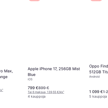
Oppo Fin
Apple iPhone 17, 256GB Mist
ro Max,
512GB Tit
Blue
ange
Android
iOS
799 €
899 €
kk
¹
1 099 €
1 
Tai 6 maksua, 139,55 €/kk
¹
4 kauppoja
5 kauppoja