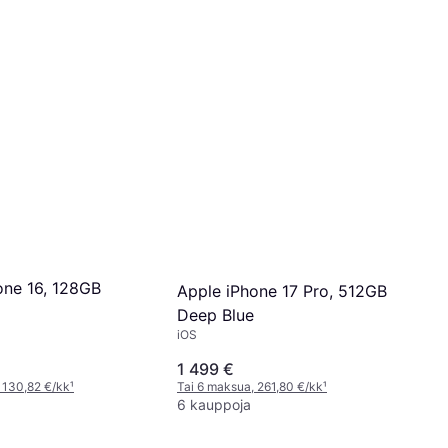
one 16, 128GB
Apple iPhone 17 Pro, 512GB
Deep Blue
iOS
1 499 €
 130,82 €/kk
¹
Tai 6 maksua, 261,80 €/kk
¹
6 kauppoja