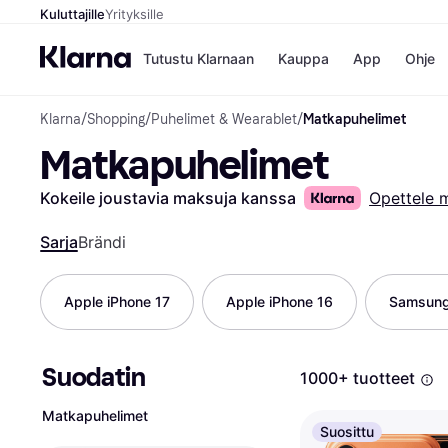
Kuluttajille
Yrityksille
Tutustu Klarnaan
Kauppa
App
Ohje
Klarna
/
Shopping
/
Puhelimet & Wearablet
/
Matkapuhelimet
Kaupat
Ma
Matkapuhelimet
Booking.
Mak
Gigantti
Mak
H&M
Mak
Kokeile joustavia maksuja kanssa
Opettele 
Peten Koi
kul
Wolt
Mak
Sarja
Brändi
Rah
Mob
Apple iPhone 17
Apple iPhone 16
Samsung
Kauppahakem
Suodatin
1000+ tuotteet
Matkapuhelimet
Suosittu