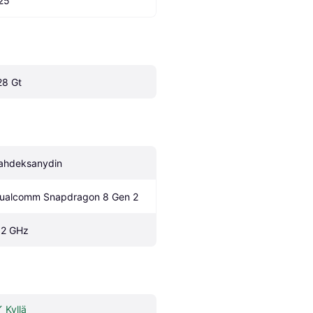
25
28 Gt
ahdeksanydin
ualcomm Snapdragon 8 Gen 2
.2 GHz
Kyllä