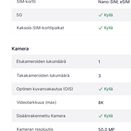
SIM-kortti
Nano-SIM, eSIM
5G
Kyllä
Kaksois-SIM-korttipaikat
Kyllä
Kamera
Etukameroiden lukumäärä
1
Takakameroiden lukumäärä
3
Optinen kuvanvakautus (OIS)
Kyllä
Videotarkkuus (max)
8K
Sisäänrakennettu Kamera
Kyllä
Kameran resoluutio
50.0 MP