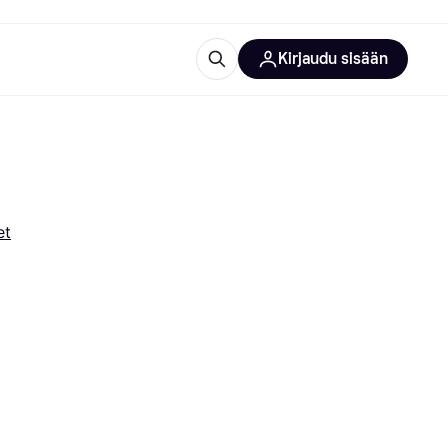
Kirjaudu sisään
totarvikkeet
rna?
et
 kategoriat