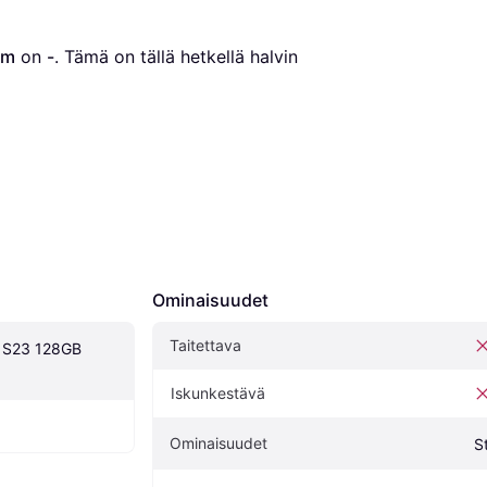
am
 on 
-
. Tämä on tällä hetkellä halvin 
Ominaisuudet
Taitettava
 S23 128GB 
Iskunkestävä
Ominaisuudet
S