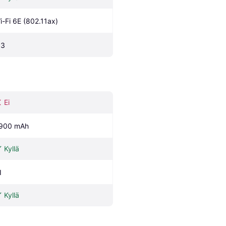
i-Fi 6E (802.11ax)
.3
Ei
900 mAh
Kyllä
I
Kyllä