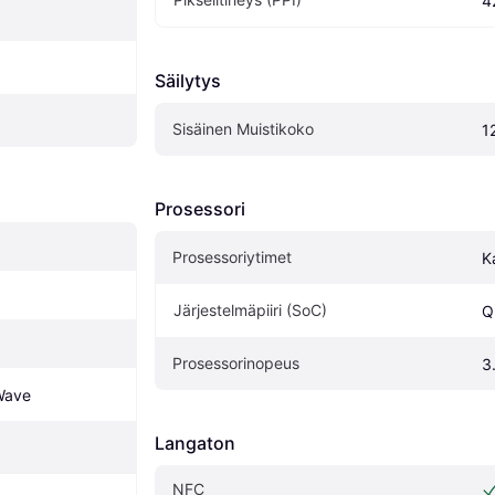
4
Säilytys
Sisäinen Muistikoko
1
Prosessori
Prosessoriytimet
K
Järjestelmäpiiri (SoC)
Q
Prosessorinopeus
3
Wave
Langaton
NFC