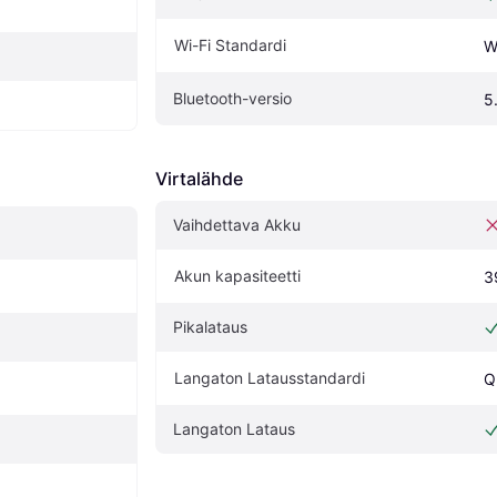
Wi-Fi Standardi
W
Bluetooth-versio
5
Virtalähde
Vaihdettava Akku
Akun kapasiteetti
3
Pikalataus
Langaton Latausstandardi
Q
Langaton Lataus