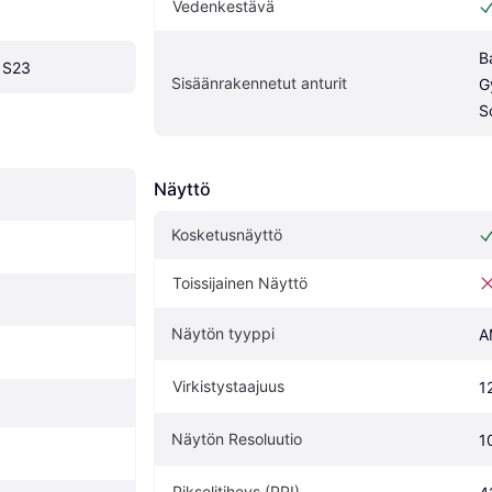
Vedenkestävä
B
 S23
Sisäänrakennetut anturit
G
S
Näyttö
Kosketusnäyttö
Toissijainen Näyttö
Näytön tyyppi
A
Virkistystaajuus
1
Näytön Resoluutio
1
Pikselitiheys (PPI)