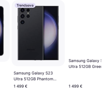
Trendaava
Samsung Galaxy S23
Ultra 512GB Green
+
Samsung Galaxy S23
Ultra 512GB Phantom
Black
1 499 €
1 499 €