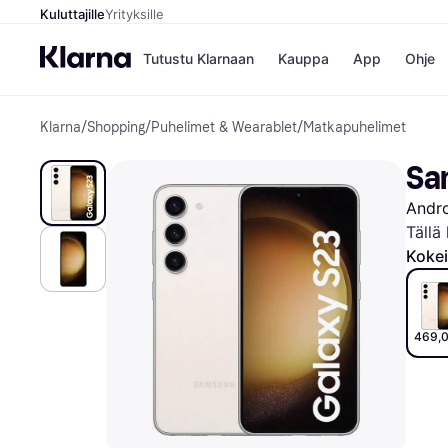
Kuluttajille
Yrityksille
Tutustu Klarnaan
Kauppa
App
Ohje
Klarna
/
Shopping
/
Puhelimet & Wearablet
/
Matkapuhelimet
Kaupat
Ma
Booking.
Mak
Sa
Gigantti
Mak
H&M
Mak
Andr
Peten Koi
kul
Wolt
Mak
Tällä
Rah
Kokei
Mob
Kauppahakem
469,0