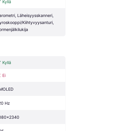
Kyllä
arometri, Läheisyysskanneri, 
yroskooppi/Kiihtyvyysanturi, 
ormenjälkilukija
Kyllä
Ei
MOLED
20 Hz
080x2340