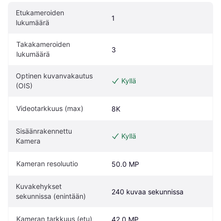
Etukameroiden 
1
lukumäärä
Takakameroiden 
3
lukumäärä
Optinen kuvanvakautus 
Kyllä
(OIS)
Videotarkkuus (max)
8K
Sisäänrakennettu 
Kyllä
Kamera
Kameran resoluutio
50.0 MP
Kuvakehykset 
240 kuvaa sekunnissa
sekunnissa (enintään)
Kameran tarkkuus (etu)
42.0 MP