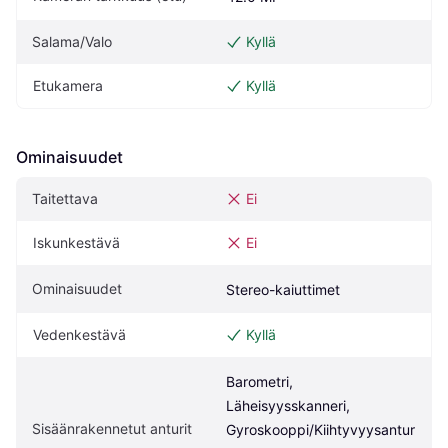
Salama/Valo
Kyllä
Etukamera
Kyllä
Ominaisuudet
Taitettava
Ei
Iskunkestävä
Ei
Ominaisuudet
Stereo-kaiuttimet
Vedenkestävä
Kyllä
Barometri, 
Läheisyysskanneri, 
Sisäänrakennetut anturit
Gyroskooppi/Kiihtyvyysantur