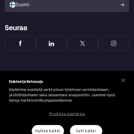
Suomi
Seuraa
Evästeet ja tietosuoja
Käytämme evästeitä verkkosivun toiminnan varmistamiseen,
yksilöllistämiseen sekä selaamisesi analysointiin. Jaamme myös
tietoja markkinointikumppaneillemme.
Muokkaa asetuksia
Copyright © 2005-2026 Klarna Bank AB (publ). Headquarters: Stockholm, Sweden. All
rights reserved. Klarna Bank AB (publ). Sveavägen 46, 111 34 Stockholm. Organization
number: 556737-0431
Hylkää kaikki
Salli kaikki