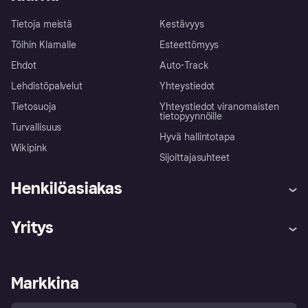
Tietoja meistä
Kestävyys
Töihin Klarnalle
Esteettömyys
Ehdot
Auto-Track
Lehdistöpalvelut
Yhteystiedot
Tietosuoja
Yhteystiedot viranomaisten
tietopyynnöille
Turvallisuus
Hyvä hallintotapa
Wikipink
Sijoittajasuhteet
Henkilöasiakas
Ohje
Reklamaatiot
Yritys
Kirjaudu sisään
Shoppaile turvallisesti Klarnalla
Kauppiastuki
Kehittäjät
Klarna app
Yksityisyysasetukset
Kirjaudu sisään yrityksenä
Operatiivinen tila
Markkina
Tutustu kauppoihin
Peruutusoikeutesi
Myy Klarnalla
Kumppanit ja integraatiot
Ostajan turva