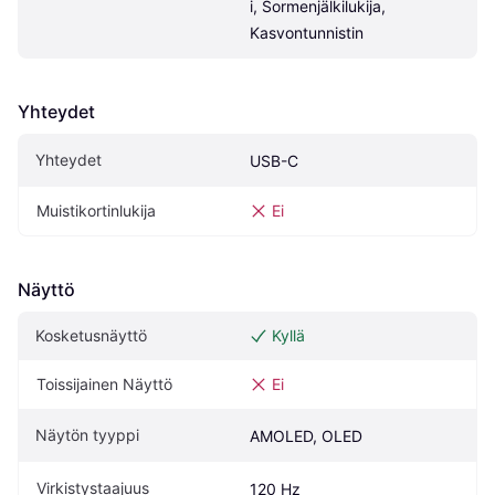
i, Sormenjälkilukija, 
Kasvontunnistin
Yhteydet
Yhteydet
USB-C
Muistikortinlukija
Ei
Näyttö
Kosketusnäyttö
Kyllä
Toissijainen Näyttö
Ei
Näytön tyyppi
AMOLED, OLED
Virkistystaajuus
120 Hz