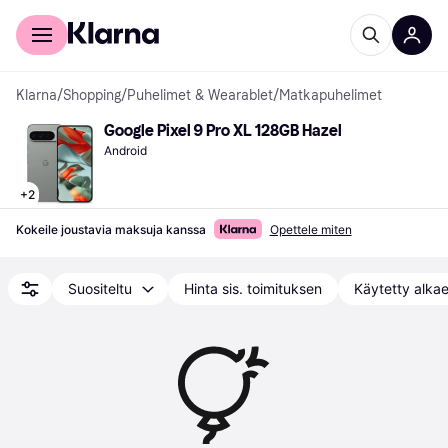
Kuluttajille
Yrityksille
Klarna
/
Shopping
/
Puhelimet & Wearablet
/
Matkapuhelimet
Google Pixel 9 Pro XL 128GB Hazel
Android
+
2
Kokeile joustavia maksuja kanssa
Opettele miten
Suositeltu
Hinta sis. toimituksen
Käytetty alka