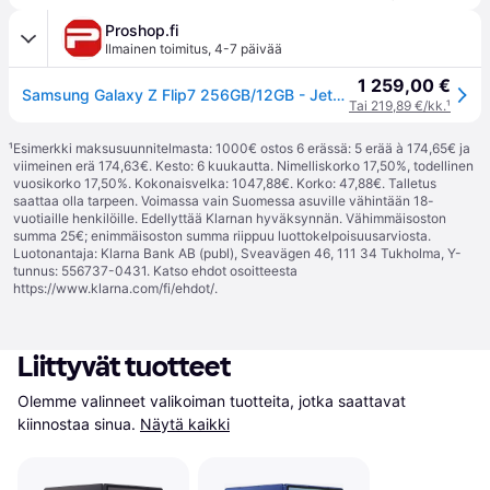
Proshop.fi
Ilmainen toimitus
,
4-7 päivää
1 259,00 €
Samsung Galaxy Z Flip7 256GB/12GB - Jetblack
Tai 219,89 €/kk.
¹
¹
Esimerkki maksusuunnitelmasta: 1000€ ostos 6 erässä: 5 erää à 174,65€ ja
viimeinen erä 174,63€. Kesto: 6 kuukautta. Nimelliskorko 17,50%, todellinen
vuosikorko 17,50%. Kokonaisvelka: 1047,88€. Korko: 47,88€. Talletus
saattaa olla tarpeen. Voimassa vain Suomessa asuville vähintään 18-
vuotiaille henkilöille. Edellyttää Klarnan hyväksynnän. Vähimmäisoston
summa 25€; enimmäisoston summa riippuu luottokelpoisuusarviosta.
Luotonantaja: Klarna Bank AB (publ), Sveavägen 46, 111 34 Tukholma, Y-
tunnus: 556737-0431. Katso ehdot osoitteesta
https://www.klarna.com/fi/ehdot/
.
Liittyvät tuotteet
Olemme valinneet valikoiman tuotteita, jotka saattavat 
kiinnostaa sinua.
Näytä kaikki