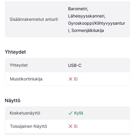
Barometri, 
Läheisyysskanneri, 
Sisäänrakennetut anturit
Gyroskooppi/Kiihtyvyysantur
i, Sormenjälkilukija
Yhteydet
Yhteydet
USB-C
Muistikortinlukija
Ei
Näyttö
Kosketusnäyttö
Kyllä
Toissijainen Näyttö
Ei