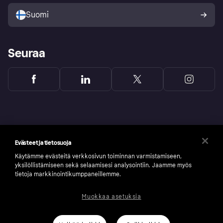
Ostajan turva
Suomi
Seuraa
Evästeet ja tietosuoja
Käytämme evästeitä verkkosivun toiminnan varmistamiseen,
yksilöllistämiseen sekä selaamisesi analysointiin. Jaamme myös
tietoja markkinointikumppaneillemme.
Muokkaa asetuksia
Copyright © 2005-2026 Klarna Bank AB (publ). Headquarters: Stockholm, Sweden. All
rights reserved. Klarna Bank AB (publ). Sveavägen 46, 111 34 Stockholm. Organization
number: 556737-0431