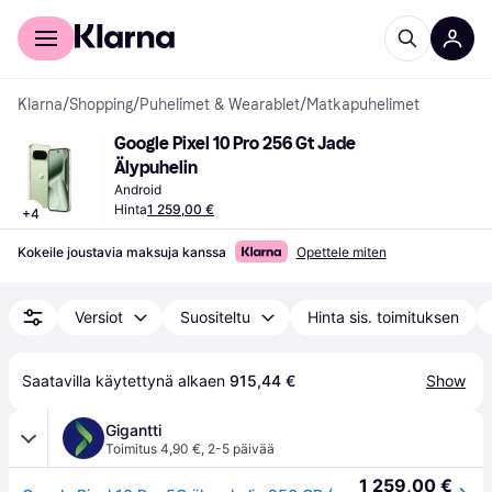
Kuluttajille
Yrityksille
Klarna
/
Shopping
/
Puhelimet & Wearablet
/
Matkapuhelimet
Google Pixel 10 Pro 256 Gt Jade 
Älypuhelin
Android
Hinta
1 259,00 €
+
4
Kokeile joustavia maksuja kanssa
Opettele miten
Versiot
Suositeltu
Hinta sis. toimituksen
Saatavilla käytettynä alkaen 
915,44 €
Show
Gigantti
Toimitus 4,90 €
,
2-5 päivää
1 259,00 €