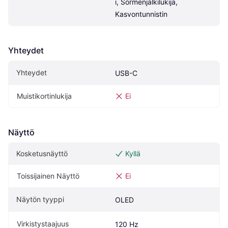
i, Sormenjälkilukija, 
Kasvontunnistin
Yhteydet
Yhteydet
USB-C
Muistikortinlukija
Ei
Näyttö
Kosketusnäyttö
Kyllä
Toissijainen Näyttö
Ei
Näytön tyyppi
OLED
Virkistystaajuus
120 Hz