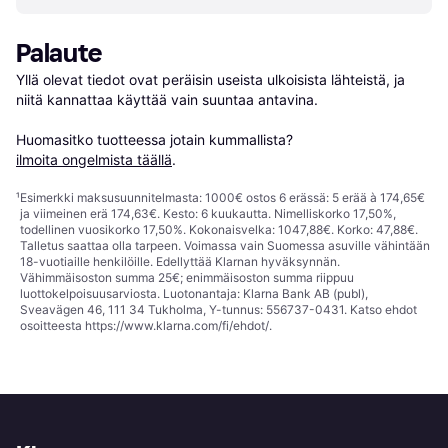
Palaute
Yllä olevat tiedot ovat peräisin useista ulkoisista lähteistä, ja 
niitä kannattaa käyttää vain suuntaa antavina.

Huomasitko tuotteessa jotain kummallista? 
ilmoita ongelmista täällä
.
¹
Esimerkki maksusuunnitelmasta: 1000€ ostos 6 erässä: 5 erää à 174,65€
ja viimeinen erä 174,63€. Kesto: 6 kuukautta. Nimelliskorko 17,50%,
todellinen vuosikorko 17,50%. Kokonaisvelka: 1047,88€. Korko: 47,88€.
Talletus saattaa olla tarpeen. Voimassa vain Suomessa asuville vähintään
18-vuotiaille henkilöille. Edellyttää Klarnan hyväksynnän.
Vähimmäisoston summa 25€; enimmäisoston summa riippuu
luottokelpoisuusarviosta. Luotonantaja: Klarna Bank AB (publ),
Sveavägen 46, 111 34 Tukholma, Y-tunnus: 556737-0431. Katso ehdot
osoitteesta
https://www.klarna.com/fi/ehdot/
.