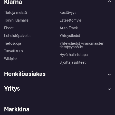
Klarna
Tietoja meistä
Kestävyys
Töihin Klarnalle
Esteettömyys
Ehdot
Auto-Track
Lehdistöpalvelut
Yhteystiedot
Tietosuoja
Yhteystiedot viranomaisten
tietopyynnöille
Turvallisuus
Hyvä hallintotapa
Wikipink
Sijoittajasuhteet
Henkilöasiakas
Ohje
Reklamaatiot
Yritys
Kirjaudu sisään
Shoppaile turvallisesti Klarnalla
Kauppiastuki
Kehittäjät
Klarna app
Yksityisyysasetukset
Kirjaudu sisään yrityksenä
Operatiivinen tila
Markkina
Tutustu kauppoihin
Peruutusoikeutesi
Myy Klarnalla
Kumppanit ja integraatiot