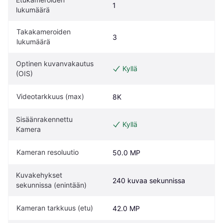
1
lukumäärä
Takakameroiden 
3
lukumäärä
Optinen kuvanvakautus 
Kyllä
(OIS)
Videotarkkuus (max)
8K
Sisäänrakennettu 
Kyllä
Kamera
Kameran resoluutio
50.0 MP
Kuvakehykset 
240 kuvaa sekunnissa
sekunnissa (enintään)
Kameran tarkkuus (etu)
42.0 MP