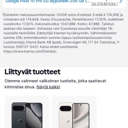
Google Pixel 10 Pro 5G älypuhelin 256 GB (Jade)
Tai 219,89 €/kk.
¹
¹
Esimerkki maksusuunnitelmasta: 1000€ ostos 6 erässä: 5 erää à 174,65€ ja
viimeinen erä 174,63€. Kesto: 6 kuukautta. Nimelliskorko 17,50%, todellinen
vuosikorko 17,50%. Kokonaisvelka: 1047,88€. Korko: 47,88€. Talletus
saattaa olla tarpeen. Voimassa vain Suomessa asuville vähintään 18-
vuotiaille henkilöille. Edellyttää Klarnan hyväksynnän. Vähimmäisoston
summa 25€; enimmäisoston summa riippuu luottokelpoisuusarviosta.
Luotonantaja: Klarna Bank AB (publ), Sveavägen 46, 111 34 Tukholma, Y-
tunnus: 556737-0431. Katso ehdot osoitteesta
https://www.klarna.com/fi/ehdot/
.
Liittyvät tuotteet
Olemme valinneet valikoiman tuotteita, jotka saattavat 
kiinnostaa sinua.
Näytä kaikki