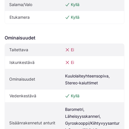
Salama/Valo
Kyllä
Etukamera
Kyllä
Ominaisuudet
Taitettava
Ei
Iskunkestävä
Ei
Kuulolaiteyhteensopiva, 
Ominaisuudet
Stereo-kaiuttimet
Vedenkestävä
Kyllä
Barometri, 
Läheisyysskanneri, 
Sisäänrakennetut anturit
Gyroskooppi/Kiihtyvyysantur