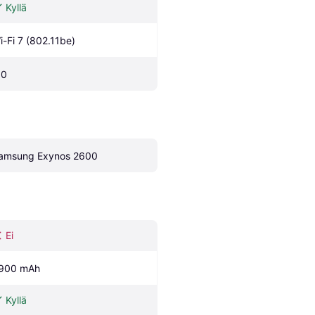
Kyllä
i-Fi 7 (802.11be)
.0
amsung Exynos 2600
Ei
900 mAh
Kyllä