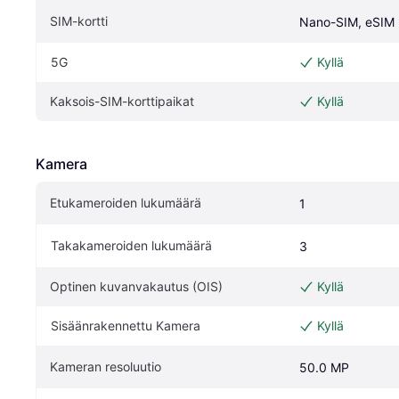
SIM-kortti
Nano-SIM, eSIM
5G
Kyllä
Kaksois-SIM-korttipaikat
Kyllä
Kamera
Etukameroiden lukumäärä
1
Takakameroiden lukumäärä
3
Optinen kuvanvakautus (OIS)
Kyllä
Sisäänrakennettu Kamera
Kyllä
Kameran resoluutio
50.0 MP