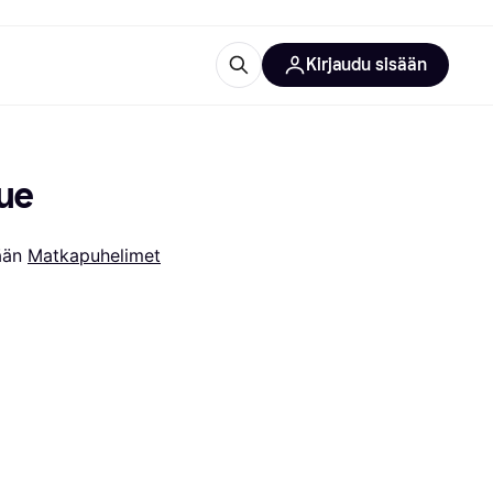
Kirjaudu sisään
totarvikkeet
rna?
lue
ään 
Matkapuhelimet
 kategoriat