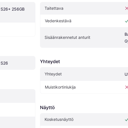
Taitettava
 S26+ 256GB 
Vedenkestävä
B
Sisäänrakennetut anturit
G
Yhteydet
 S26
Yhteydet
U
Muistikortinlukija
Näyttö
Kosketusnäyttö