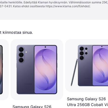
tiaille henkilöille. Edellyttää Klarnan hyväksynnän. Vähimmäisoston summa 25€
37-0431. Katso ehdot osoitteesta
https://www.klarna.com/fi/ehdot/
.
 kiinnostaa sinua.
Samsung Galaxy S26
Ultra 256GB Cobalt Vi
Samsung Galaxy S26