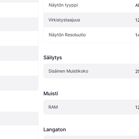
Näytön tyyppi
A
Virkistystaajuus
1
Näytön Resoluutio
1
Säilytys
Sisäinen Muistikoko
2
Muisti
RAM
1
Langaton