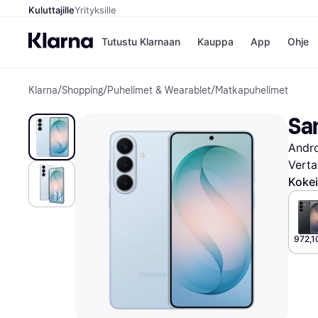
Kuluttajille
Yrityksille
Tutustu Klarnaan
Kauppa
App
Ohje
Klarna
/
Shopping
/
Puhelimet & Wearablet
/
Matkapuhelimet
Kaupat
Ma
Booking.
Mak
Sa
Gigantti
Mak
H&M
Mak
Andr
Peten Koi
kul
Wolt
Mak
Verta
Rah
Kokei
Mob
Kauppahakem
972,1