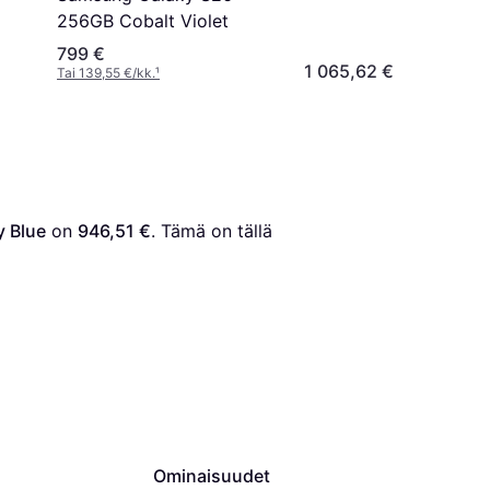
256GB Cobalt Violet
799 €
1 065,62 €
Tai 139,55 €/kk.
¹
 Blue
 on 
946,51 €
. Tämä on tällä 
Ominaisuudet