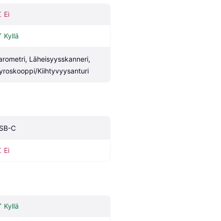
Ei
Kyllä
arometri, Läheisyysskanneri, 
yroskooppi/Kiihtyvyysanturi
SB-C
Ei
Kyllä