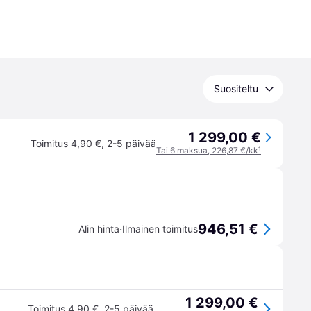
Suositeltu
1 299,00 €
Toimitus 4,90 €
,
2-5 päivää
Tai 6 maksua, 226,87 €/kk
¹
946,51 €
·
Alin hinta
Ilmainen toimitus
1 299,00 €
Toimitus 4,90 €
,
2-5 päivää