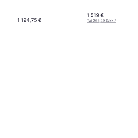
256GB Black
1 519 €
1 194,75 €
Tai 265,29 €/kk.
¹