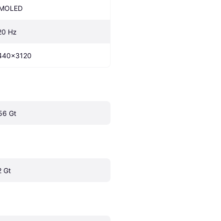
MOLED
20 Hz
440x3120
56 Gt
2 Gt