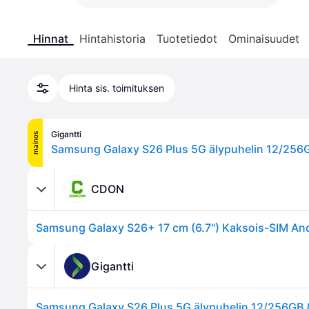
Hinnat
Hintahistoria
Tuotetiedot
Ominaisuudet
Hinta sis. toimituksen
Gigantti
mainos
Samsung Galaxy S26 Plus 5G älypuhelin 12/256G
CDON
Gigantti
Samsung Galaxy S26 Plus 5G älypuhelin 12/256GB (