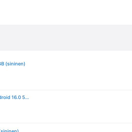
B (sininen)
Samsung Galaxy S26+ 17 cm (6.7") Kaksois-SIM Android 16.0 5G USB Type-C 12 GB 256 GB 4900 mAh Sininen
sininen)