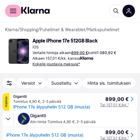
Kuluttajille
Yrityksille
Klarna
/
Shopping
/
Puhelimet & Wearablet
/
Matkapuhelimet
Apple iPhone 17e 512GB Black
iOS
Vertaile hintoja alkaen
899,00 €
kohti
1 080,92 €
Alkaen 157,01 €/kk. kanssa
Kokeile joustavia maksuja*
Versiot
Suositeltu
Hinta sis. toimituksen
Gigantti
899,00 €
mainos
Toimitus 4,90 €
,
2-5 päivää
Tai 157,01 €/kk.
¹
iPhone 17e älypuhelin 512 GB (musta)
Gigantti
·
Alin hinta
Toimitus 4,90 €
,
2-5 päivää
899,00 €
iPhone 17e älypuhelin 512 GB (musta)
Tai 157,01 €/kk.
¹