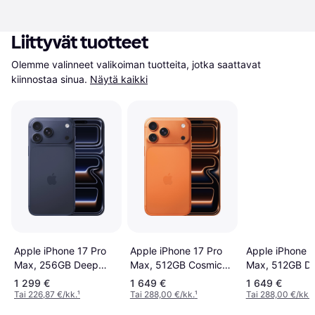
Liittyvät tuotteet
Olemme valinneet valikoiman tuotteita, jotka saattavat 
kiinnostaa sinua.
Näytä kaikki
Apple iPhone 17 Pro
Apple iPhone 17 Pro
Apple iPhone 1
Max, 256GB Deep
Max, 512GB Cosmic
Max, 512GB D
Blue
Orange
Blue
1 299 €
1 649 €
1 649 €
Tai 226,87 €/kk.
¹
Tai 288,00 €/kk.
¹
Tai 288,00 €/kk.
¹