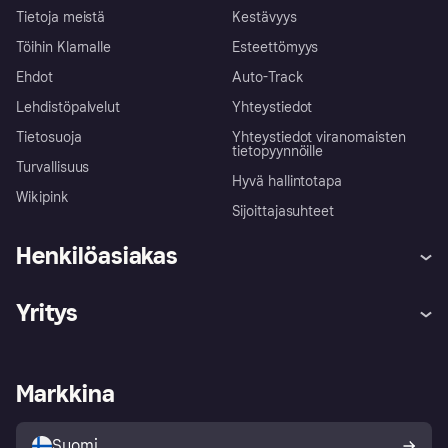
Tietoja meistä
Kestävyys
Töihin Klarnalle
Esteettömyys
Ehdot
Auto-Track
Lehdistöpalvelut
Yhteystiedot
Tietosuoja
Yhteystiedot viranomaisten
tietopyynnöille
Turvallisuus
Hyvä hallintotapa
Wikipink
Sijoittajasuhteet
Henkilöasiakas
Ohje
Reklamaatiot
Yritys
Kirjaudu sisään
Shoppaile turvallisesti Klarnalla
Kauppiastuki
Kehittäjät
Klarna app
Yksityisyysasetukset
Kirjaudu sisään yrityksenä
Operatiivinen tila
Markkina
Tutustu kauppoihin
Peruutusoikeutesi
Myy Klarnalla
Kumppanit ja integraatiot
Ostajan turva
Suomi