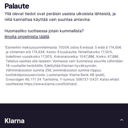
Palaute
Yllä olevat tiedot ovat peräisin useista ulkoisista lähteistä, ja 
niitä kannattaa käyttää vain suuntaa antavina.

Huomasitko tuotteessa jotain kummallista? 
ilmoita ongelmista täällä
.
¹
Esimerkki maksusuunnitelmasta: 1000€ ostos 6 erässä: 5 erää à 174,65€
ja viimeinen erä 174,63€. Kesto: 6 kuukautta. Nimelliskorko 17,50%,
todellinen vuosikorko 17,50%. Kokonaisvelka: 1047,88€. Korko: 47,88€.
Talletus saattaa olla tarpeen. Voimassa vain Suomessa asuville vähintään
18-vuotiaille henkilöille. Edellyttää Klarnan hyväksynnän.
Vähimmäisoston summa 25€; enimmäisoston summa riippuu
luottokelpoisuusarviosta. Luotonantaja: Klarna Bank AB (publ),
Sveavägen 46, 111 34 Tukholma, Y-tunnus: 556737-0431. Katso ehdot
osoitteesta
https://www.klarna.com/fi/ehdot/
.
Klarna