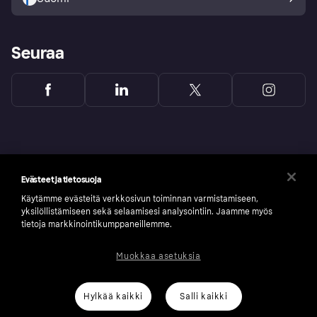
Seuraa
Evästeet ja tietosuoja
Käytämme evästeitä verkkosivun toiminnan varmistamiseen,
yksilöllistämiseen sekä selaamisesi analysointiin. Jaamme myös
tietoja markkinointikumppaneillemme.
Muokkaa asetuksia
Copyright © 2005-2026 Klarna Bank AB (publ). Headquarters: Stockholm, Sweden. All
rights reserved. Klarna Bank AB (publ). Sveavägen 46, 111 34 Stockholm. Organization
number: 556737-0431
Hylkää kaikki
Salli kaikki
Klarnan evästeseloste
Klarna.com