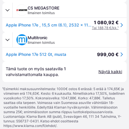
CS MEGASTORE
Ilmainen toimitus
1 080,92 €
Apple iPhone 17e , 15,5 cm (6.1), 2532 x 1170 pikseliä, 512 GB, 48 MP, iOS 26, Musta
Tai 188,78 €/kk.
¹
Multitronic
Ilmainen toimitus
999,00 €
Apple iPhone 17e 512 Gt, musta
Tämä tuote on myös saatavilla 
1
Näytä kaikki
vahvistamattomalla 
kauppa
.
¹
Esimerkki maksusuunnitelmasta: 1000€ ostos 6 erässä: 5 erää à 174,65€ ja
viimeinen erä 174,63€. Kesto: 6 kuukautta. Nimelliskorko 17,50%, todellinen
vuosikorko 17,50%. Kokonaisvelka: 1047,88€. Korko: 47,88€. Talletus
saattaa olla tarpeen. Voimassa vain Suomessa asuville vähintään 18-
vuotiaille henkilöille. Edellyttää Klarnan hyväksynnän. Vähimmäisoston
summa 25€; enimmäisoston summa riippuu luottokelpoisuusarviosta.
Luotonantaja: Klarna Bank AB (publ), Sveavägen 46, 111 34 Tukholma, Y-
tunnus: 556737-0431. Katso ehdot osoitteesta
https://www.klarna.com/fi/ehdot/
.