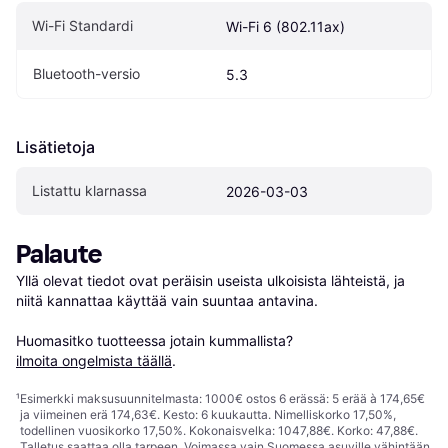
Wi-Fi Standardi
Wi-Fi 6 (802.11ax)
Bluetooth-versio
5.3
Lisätietoja
Listattu klarnassa
2026-03-03
Palaute
Yllä olevat tiedot ovat peräisin useista ulkoisista lähteistä, ja 
niitä kannattaa käyttää vain suuntaa antavina.

Huomasitko tuotteessa jotain kummallista? 
ilmoita ongelmista täällä
.
¹
Esimerkki maksusuunnitelmasta: 1000€ ostos 6 erässä: 5 erää à 174,65€
ja viimeinen erä 174,63€. Kesto: 6 kuukautta. Nimelliskorko 17,50%,
todellinen vuosikorko 17,50%. Kokonaisvelka: 1047,88€. Korko: 47,88€.
Talletus saattaa olla tarpeen. Voimassa vain Suomessa asuville vähintään