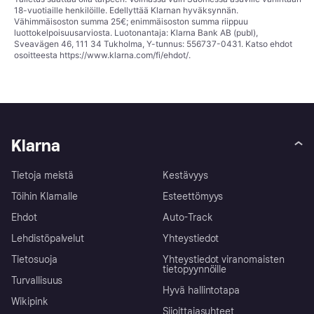
18-vuotiaille henkilöille. Edellyttää Klarnan hyväksynnän.
Vähimmäisoston summa 25€; enimmäisoston summa riippuu
luottokelpoisuusarviosta. Luotonantaja: Klarna Bank AB (publ),
Sveavägen 46, 111 34 Tukholma, Y-tunnus: 556737-0431. Katso ehdot
osoitteesta
https://www.klarna.com/fi/ehdot/
.
Klarna
Tietoja meistä
Kestävyys
Töihin Klarnalle
Esteettömyys
Ehdot
Auto-Track
Lehdistöpalvelut
Yhteystiedot
Tietosuoja
Yhteystiedot viranomaisten
tietopyynnöille
Turvallisuus
Hyvä hallintotapa
Wikipink
Sijoittajasuhteet