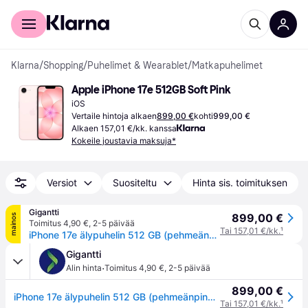
Kuluttajille
Yrityksille
Klarna
/
Shopping
/
Puhelimet & Wearablet
/
Matkapuhelimet
Apple iPhone 17e 512GB Soft Pink
iOS
Vertaile hintoja alkaen
899,00 €
kohti
999,00 €
Alkaen 157,01 €/kk. kanssa
Kokeile joustavia maksuja*
Versiot
Suositeltu
Hinta sis. toimituksen
Gigantti
899,00 €
mainos
Toimitus 4,90 €
,
2-5 päivää
Tai 157,01 €/kk.
¹
iPhone 17e älypuhelin 512 GB (pehmeänpinkki)
Gigantti
·
Alin hinta
Toimitus 4,90 €
,
2-5 päivää
899,00 €
iPhone 17e älypuhelin 512 GB (pehmeänpinkki)
Tai 157,01 €/kk.
¹