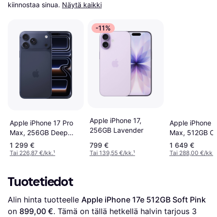
kiinnostaa sinua.
Näytä kaikki
-11%
Apple iPhone 17,
Apple iPhone 17 Pro
Apple iPhone 1
256GB Lavender
Max, 256GB Deep
Max, 512GB C
Blue
Orange
1 299 €
799 €
1 649 €
Tai 226,87 €/kk.
¹
Tai 139,55 €/kk.
¹
Tai 288,00 €/kk.
¹
Tuotetiedot
Alin hinta tuotteelle 
Apple iPhone 17e 512GB Soft Pink
on 
899,00 €
. Tämä on tällä hetkellä halvin tarjous 
3