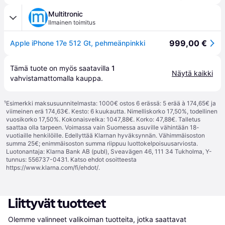
Multitronic
Ilmainen toimitus
999,00 €
Apple iPhone 17e 512 Gt, pehmeänpinkki
Tämä tuote on myös saatavilla 
1
Näytä kaikki
vahvistamattomalla 
kauppa
.
¹
Esimerkki maksusuunnitelmasta: 1000€ ostos 6 erässä: 5 erää à 174,65€ ja
viimeinen erä 174,63€. Kesto: 6 kuukautta. Nimelliskorko 17,50%, todellinen
vuosikorko 17,50%. Kokonaisvelka: 1047,88€. Korko: 47,88€. Talletus
saattaa olla tarpeen. Voimassa vain Suomessa asuville vähintään 18-
vuotiaille henkilöille. Edellyttää Klarnan hyväksynnän. Vähimmäisoston
summa 25€; enimmäisoston summa riippuu luottokelpoisuusarviosta.
Luotonantaja: Klarna Bank AB (publ), Sveavägen 46, 111 34 Tukholma, Y-
tunnus: 556737-0431. Katso ehdot osoitteesta
https://www.klarna.com/fi/ehdot/
.
Liittyvät tuotteet
Olemme valinneet valikoiman tuotteita, jotka saattavat 