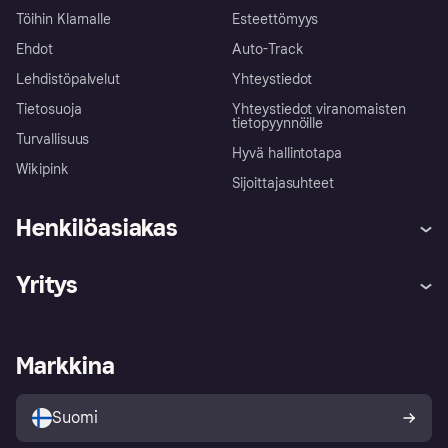
Töihin Klarnalle
Esteettömyys
Ehdot
Auto-Track
Lehdistöpalvelut
Yhteystiedot
Tietosuoja
Yhteystiedot viranomaisten
tietopyynnöille
Turvallisuus
Hyvä hallintotapa
Wikipink
Sijoittajasuhteet
Henkilöasiakas
Ohje
Reklamaatiot
Yritys
Kirjaudu sisään
Shoppaile turvallisesti Klarnalla
Kauppiastuki
Kehittäjät
Klarna app
Yksityisyysasetukset
Kirjaudu sisään yrityksenä
Operatiivinen tila
Markkina
Tutustu kauppoihin
Peruutusoikeutesi
Myy Klarnalla
Kumppanit ja integraatiot
Ostajan turva
Suomi