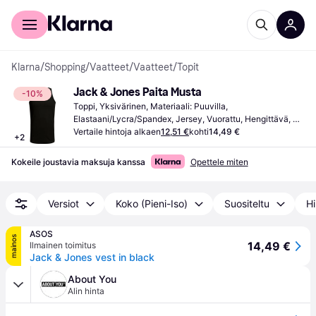
Kuluttajille
Yrityksille
Klarna
/
Shopping
/
Vaatteet
/
Vaatteet
/
Topit
Jack & Jones Paita Musta
-10%
Toppi, Yksivärinen, Materiaali: Puuvilla, 
Elastaani/Lycra/Spandex, Jersey, Vuorattu, Hengittävä, 
Kaarituellinen, Joustava
Vertaile hintoja alkaen
12,51 €
kohti
14,49 €
+
2
Kokeile joustavia maksuja kanssa
Opettele miten
Versiot
Koko (Pieni-Iso)
Suositeltu
Hi
ASOS
mainos
14,49 €
Ilmainen toimitus
Jack & Jones vest in black
About You
Alin hinta