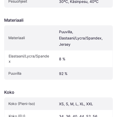
Pesuohjeet
30ºC, Käsinpesu, 40ºC
Materiaali
Puuvilla, 
Materiaali
Elastaani/Lycra/Spandex, 
Jersey
Elastaani/Lycra/Spande
8 %
x
Puuvilla
92 %
Koko
Koko (Pieni-Iso)
XS, S, M, L, XL, XXL
Koko (EU)
34, 36, 40, 44, 52, 56