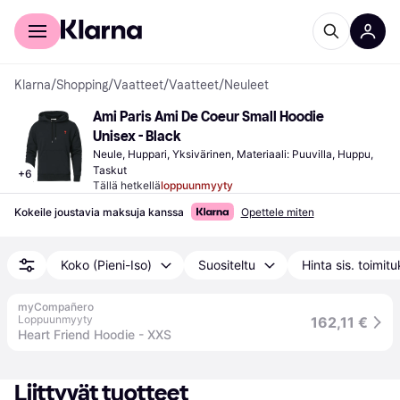
Kuluttajille
Yrityksille
Klarna
/
Shopping
/
Vaatteet
/
Vaatteet
/
Neuleet
Ami Paris Ami De Coeur Small Hoodie 
Unisex - Black
Neule, Huppari, Yksivärinen, Materiaali: Puuvilla, Huppu, 
Taskut
+
6
Tällä hetkellä
loppuunmyyty
Kokeile joustavia maksuja kanssa
Opettele miten
Koko (Pieni-Iso)
Suositeltu
Hinta sis. toimit
myCompañero
Loppuunmyyty
162,11 €
Heart Friend Hoodie - XXS
Liittyvät tuotteet