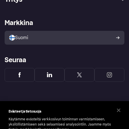
Kirjaudu sisään
Shoppaile turvallisesti Klarnalla
Kauppiastuki
Kehittäjät
Klarna app
Yksityisyysasetukset
Kirjaudu sisään yrityksenä
Operatiivinen tila
Markkina
Tutustu kauppoihin
Peruutusoikeutesi
Myy Klarnalla
Kumppanit ja integraatiot
Ostajan turva
Suomi
Seuraa
Evästeet ja tietosuoja
Käytämme evästeitä verkkosivun toiminnan varmistamiseen,
yksilöllistämiseen sekä selaamisesi analysointiin. Jaamme myös