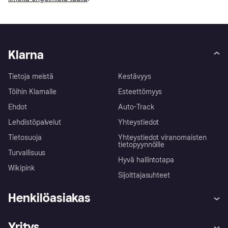
Klarna
Tietoja meistä
Kestävyys
Töihin Klarnalle
Esteettömyys
Ehdot
Auto-Track
Lehdistöpalvelut
Yhteystiedot
Tietosuoja
Yhteystiedot viranomaisten
tietopyynnöille
Turvallisuus
Hyvä hallintotapa
Wikipink
Sijoittajasuhteet
Henkilöasiakas
Ohje
Reklamaatiot
Yritys