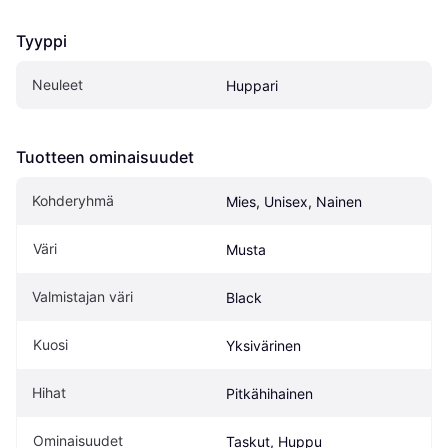
Tyyppi
Neuleet
Huppari
Tuotteen ominaisuudet
Kohderyhmä
Mies, Unisex, Nainen
Väri
Musta
Valmistajan väri
Black
Kuosi
Yksivärinen
Hihat
Pitkähihainen
Ominaisuudet
Taskut, Huppu