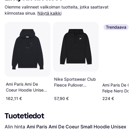
Olemme valinneet valikoiman tuotteita, jotka saattavat 
kiinnostaa sinua.
Näytä kaikki
Trendaava
Nike Sportswear Club
Ami Paris Ami De
Ami Paris De C
Fleece Pullover
Coeur Hoodie Unisex -
Felpe Nero Do
Hoodie -
Black
Black/Black/White
162,11 €
57,90 €
224 €
Tuotetiedot
Alin hinta 
Ami Paris Ami De Coeur Small Hoodie Unisex 