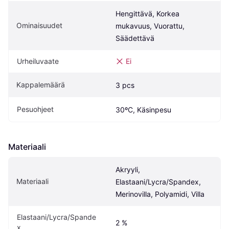
Hengittävä, Korkea 
Ominaisuudet
mukavuus, Vuorattu, 
Säädettävä
Urheiluvaate
Ei
Kappalemäärä
3 pcs
Pesuohjeet
30ºC, Käsinpesu
Materiaali
Akryyli, 
Materiaali
Elastaani/Lycra/Spandex, 
Merinovilla, Polyamidi, Villa
Elastaani/Lycra/Spande
2 %
x