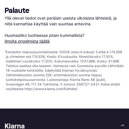
Palaute
Yllä olevat tiedot ovat peräisin useista ulkoisista lähteistä, ja 
niitä kannattaa käyttää vain suuntaa antavina.

Huomasitko tuotteessa jotain kummallista? 
ilmoita ongelmista täällä
.
¹
Esimerkki maksusuunnitelmasta: 1000€ ostos 6 erässä: 5 erää à 174,65€
ja viimeinen erä 174,63€. Kesto: 6 kuukautta. Nimelliskorko 17,50%,
todellinen vuosikorko 17,50%. Kokonaisvelka: 1047,88€. Korko: 47,88€.
Talletus saattaa olla tarpeen. Voimassa vain Suomessa asuville vähintään
18-vuotiaille henkilöille. Edellyttää Klarnan hyväksynnän.
Vähimmäisoston summa 25€; enimmäisoston summa riippuu
luottokelpoisuusarviosta. Luotonantaja: Klarna Bank AB (publ),
Sveavägen 46, 111 34 Tukholma, Y-tunnus: 556737-0431. Katso ehdot
osoitteesta
https://www.klarna.com/fi/ehdot/
.
Klarna