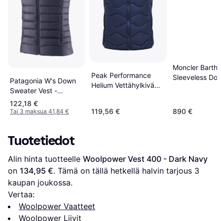
Moncler Barth
Peak Performance
Sleeveless Do
Patagonia W's Down
Helium Vettähylkivä
- Black
Sweater Vest -
Untuvaliivi
Smolder Blue
122,18 €
119,56 €
890 €
Tai 3 maksua 41,84 €
Tuotetiedot
Alin hinta tuotteelle 
Woolpower Vest 400 - Dark Navy
on 
134,95 €
. Tämä on tällä hetkellä halvin tarjous 
3
kaupan joukossa.
Vertaa:
Woolpower Vaatteet
Woolpower Liivit