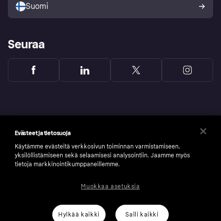
Suomi
Seuraa
Evästeet ja tietosuoja
Käytämme evästeitä verkkosivun toiminnan varmistamiseen,
yksilöllistämiseen sekä selaamisesi analysointiin. Jaamme myös
tietoja markkinointikumppaneillemme.
Muokkaa asetuksia
Copyright © 2005-2026 Klarna Bank AB (publ). Headquarters: Stockholm, Sweden. All
rights reserved. Klarna Bank AB (publ). Sveavägen 46, 111 34 Stockholm. Organization
number: 556737-0431
Hylkää kaikki
Salli kaikki