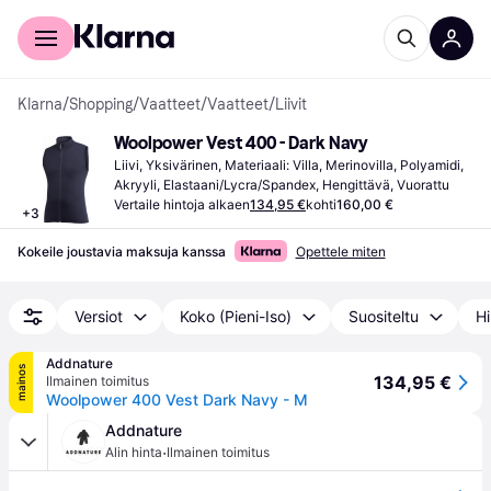
Kuluttajille
Yrityksille
Klarna
/
Shopping
/
Vaatteet
/
Vaatteet
/
Liivit
Woolpower Vest 400 - Dark Navy
Liivi, Yksivärinen, Materiaali: Villa, Merinovilla, Polyamidi, 
Akryyli, Elastaani/Lycra/Spandex, Hengittävä, Vuorattu
Vertaile hintoja alkaen
134,95 €
kohti
160,00 €
+
3
Kokeile joustavia maksuja kanssa
Opettele miten
Versiot
Koko (Pieni-Iso)
Suositeltu
Hi
Addnature
mainos
134,95 €
Ilmainen toimitus
Woolpower 400 Vest Dark Navy - M
Addnature
·
Alin hinta
Ilmainen toimitus