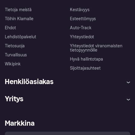
Tietoja meistä
Kestävyys
Töihin Klarnalle
Esteettömyys
Ehdot
Auto-Track
Lehdistöpalvelut
Yhteystiedot
Tietosuoja
Yhteystiedot viranomaisten
tietopyynnöille
Turvallisuus
Hyvä hallintotapa
Wikipink
Sijoittajasuhteet
Henkilöasiakas
Ohje
Reklamaatiot
Yritys
Kirjaudu sisään
Shoppaile turvallisesti Klarnalla
Kauppiastuki
Kehittäjät
Klarna app
Yksityisyysasetukset
Kirjaudu sisään yrityksenä
Operatiivinen tila
Markkina
Tutustu kauppoihin
Peruutusoikeutesi
Myy Klarnalla
Kumppanit ja integraatiot
Ostajan turva