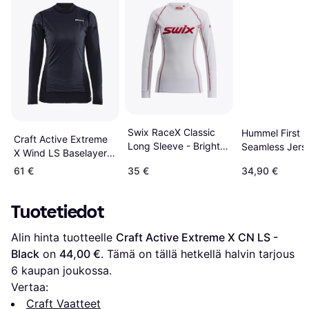
Swix RaceX Classic
Hummel First
Craft Active Extreme
Long Sleeve - Bright
Seamless Jers
X Wind LS Baselayer
White/Red
Women - Black
Women - Black
61 €
35 €
34,90 €
Tuotetiedot
Alin hinta tuotteelle 
Craft Active Extreme X CN LS - 
Black
 on 
44,00 €
. Tämä on tällä hetkellä halvin tarjous 
6
 kaupan joukossa.
Vertaa:
Craft Vaatteet