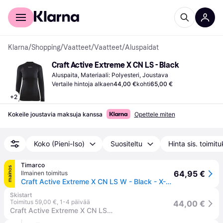
Kuluttajille
Yrityksille
Klarna
/
Shopping
/
Vaatteet
/
Vaatteet
/
Aluspaidat
Craft Active Extreme X CN LS - Black
Aluspaita, Materiaali: Polyesteri, Joustava
Vertaile hintoja alkaen
44,00 €
kohti
65,00 €
+
2
Kokeile joustavia maksuja kanssa
Opettele miten
Koko (Pieni-Iso)
Suositeltu
Hinta sis. toimit
Timarco
mainos
64,95 €
Ilmainen toimitus
Craft Active Extreme X CN LS W - Black - X-Small
Skistart
Toimitus 59,00 €
,
1-4 päivää
44,00 €
Craft Active Extreme X CN LS W Alusvaatteet Paita Black, XS