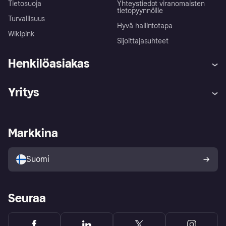
Tietosuoja
Yhteystiedot viranomaisten
tietopyynnöille
Turvallisuus
Hyvä hallintotapa
Wikipink
Sijoittajasuhteet
Henkilöasiakas
Ohje
Reklamaatiot
Yritys
Kirjaudu sisään
Shoppaile turvallisesti Klarnalla
Kauppiastuki
Kehittäjät
Klarna app
Yksityisyysasetukset
Kirjaudu sisään yrityksenä
Operatiivinen tila
Markkina
Tutustu kauppoihin
Peruutusoikeutesi
Myy Klarnalla
Kumppanit ja integraatiot
Ostajan turva
Suomi
Seuraa