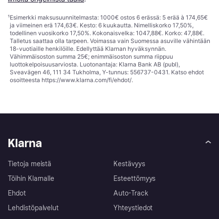
¹
Esimerkki maksusuunnitelmasta: 1000€ ostos 6 erässä: 5 erää à 174,65€
ja viimeinen erä 174,63€. Kesto: 6 kuukautta. Nimelliskorko 17,50%,
todellinen vuosikorko 17,50%. Kokonaisvelka: 1047,88€. Korko: 47,88€.
Talletus saattaa olla tarpeen. Voimassa vain Suomessa asuville vähintään
18-vuotiaille henkilöille. Edellyttää Klarnan hyväksynnän.
Vähimmäisoston summa 25€; enimmäisoston summa riippuu
luottokelpoisuusarviosta. Luotonantaja: Klarna Bank AB (publ),
Sveavägen 46, 111 34 Tukholma, Y-tunnus: 556737-0431. Katso ehdot
osoitteesta
https://www.klarna.com/fi/ehdot/
.
Klarna
Tietoja meistä
Kestävyys
Töihin Klarnalle
Esteettömyys
Ehdot
Auto-Track
Lehdistöpalvelut
Yhteystiedot