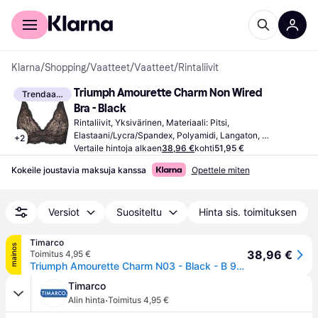
Kuluttajille
Yrityksille
Klarna
/
Shopping
/
Vaatteet
/
Vaatteet
/
Rintaliivit
Triumph Amourette Charm Non Wired 
Trendaava
Bra - Black
Rintaliivit, Yksivärinen, Materiaali: Pitsi, 
Elastaani/Lycra/Spandex, Polyamidi, Langaton, 
+
2
Kaarituellinen, Säädettävät Olkaimet
Vertaile hintoja alkaen
38,96 €
kohti
51,95 €
Kokeile joustavia maksuja kanssa
Opettele miten
Versiot
Suositeltu
Hinta sis. toimituksen
Timarco
mainos
38,96 €
Toimitus 4,95 €
Triumph Amourette Charm N03 - Black - B 90 * Kampanja *
Timarco
·
Alin hinta
Toimitus 4,95 €