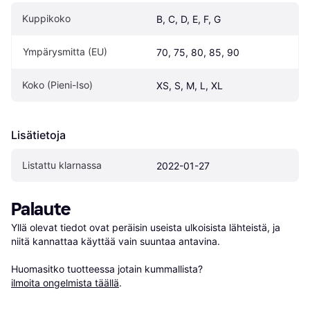
Kuppikoko
B, C, D, E, F, G
Ympärysmitta (EU)
70, 75, 80, 85, 90
Koko (Pieni-Iso)
XS, S, M, L, XL
Lisätietoja
Listattu klarnassa
2022-01-27
Palaute
Yllä olevat tiedot ovat peräisin useista ulkoisista lähteistä, ja 
niitä kannattaa käyttää vain suuntaa antavina.

Huomasitko tuotteessa jotain kummallista? 
ilmoita ongelmista täällä
.