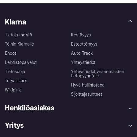
Klarna
Tietoja meistä
Kestävyys
Töihin Klarnalle
Esteettömyys
Ehdot
Auto-Track
Lehdistöpalvelut
Yhteystiedot
Tietosuoja
Yhteystiedot viranomaisten
tietopyynnöille
Turvallisuus
Hyvä hallintotapa
Wikipink
Sijoittajasuhteet
Henkilöasiakas
Ohje
Reklamaatiot
Yritys
Kirjaudu sisään
Shoppaile turvallisesti Klarnalla