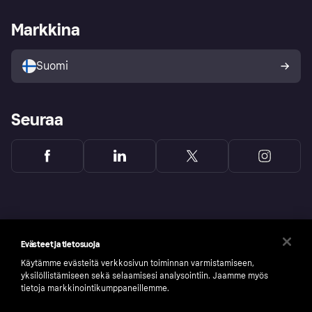
Kauppiastuki
Kehittäjät
Klarna app
Yksityisyysasetukset
Kirjaudu sisään yrityksenä
Operatiivinen tila
Markkina
Tutustu kauppoihin
Peruutusoikeutesi
Myy Klarnalla
Kumppanit ja integraatiot
Ostajan turva
Suomi
Seuraa
Evästeet ja tietosuoja
Käytämme evästeitä verkkosivun toiminnan varmistamiseen,
yksilöllistämiseen sekä selaamisesi analysointiin. Jaamme myös
tietoja markkinointikumppaneillemme.