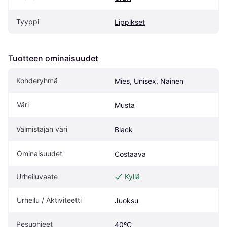
Tyyppi
Lippikset
Tuotteen ominaisuudet
Kohderyhmä
Mies, Unisex, Nainen
Väri
Musta
Valmistajan väri
Black
Ominaisuudet
Costaava
Urheiluvaate
Kyllä
Urheilu / Aktiviteetti
Juoksu
Pesuohjeet
40ºC