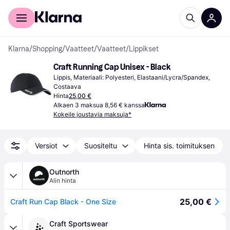
Kuluttajille
Yrityksille
Klarna
/
Shopping
/
Vaatteet
/
Vaatteet
/
Lippikset
Craft Running Cap Unisex - Black
Lippis, Materiaali: Polyesteri, Elastaani/Lycra/Spandex, 
Costaava
Hinta
25,00 €
Alkaen 3 maksua 8,56 € kanssa
Kokeile joustavia maksuja*
Versiot
Suositeltu
Hinta sis. toimituksen
Outnorth
Alin hinta
25,00 €
Craft Run Cap Black - One Size
Craft Sportswear