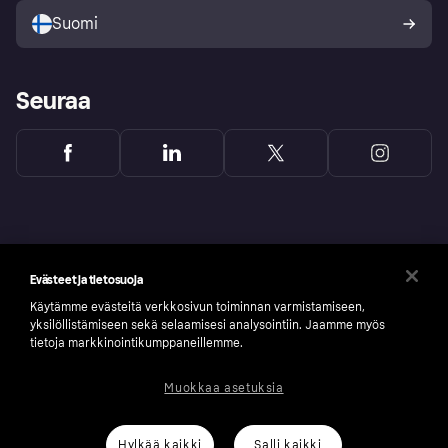
Suomi
Seuraa
Evästeet ja tietosuoja
Käytämme evästeitä verkkosivun toiminnan varmistamiseen,
yksilöllistämiseen sekä selaamisesi analysointiin. Jaamme myös
tietoja markkinointikumppaneillemme.
Muokkaa asetuksia
Copyright © 2005-2026 Klarna Bank AB (publ). Headquarters: Stockholm, Sweden. All
rights reserved. Klarna Bank AB (publ). Sveavägen 46, 111 34 Stockholm. Organization
number: 556737-0431
Hylkää kaikki
Salli kaikki