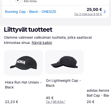
Alin hinta
25,00 €
Running Cap - Black - ONESIZE
Tai 3 maksua 8,56 €
Liittyvät tuotteet
Olemme valinneet valikoiman tuotteita, jotka saattavat 
kiinnostaa sinua.
Näytä kaikki
On Lightweight Cap -
Hoka Run Hat Unisex -
Black
Black
adidas Aerore
Ball Cap - Bla
45 €
22,23 €
20 €
Tai 7,86 €/kk.
¹