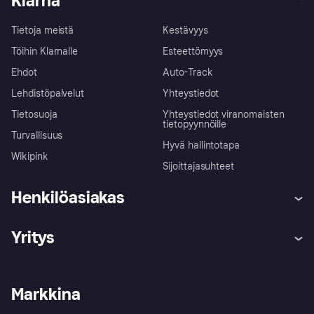
Klarna
Tietoja meistä
Kestävyys
Töihin Klarnalle
Esteettömyys
Ehdot
Auto-Track
Lehdistöpalvelut
Yhteystiedot
Tietosuoja
Yhteystiedot viranomaisten
tietopyynnöille
Turvallisuus
Hyvä hallintotapa
Wikipink
Sijoittajasuhteet
Henkilöasiakas
Ohje
Reklamaatiot
Yritys
Kirjaudu sisään
Shoppaile turvallisesti Klarnalla
Kauppiastuki
Kehittäjät
Klarna app
Yksityisyysasetukset
Kirjaudu sisään yrityksenä
Operatiivinen tila
Markkina
Tutustu kauppoihin
Peruutusoikeutesi
Myy Klarnalla
Kumppanit ja integraatiot
Ostajan turva