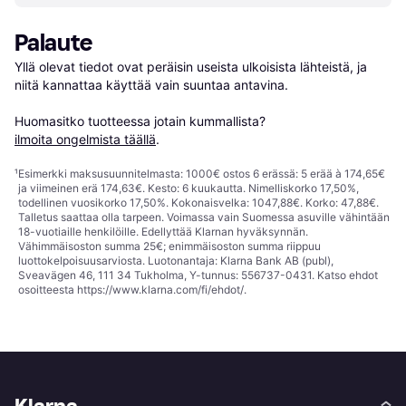
Palaute
Yllä olevat tiedot ovat peräisin useista ulkoisista lähteistä, ja 
niitä kannattaa käyttää vain suuntaa antavina.

Huomasitko tuotteessa jotain kummallista? 
ilmoita ongelmista täällä
.
¹
Esimerkki maksusuunnitelmasta: 1000€ ostos 6 erässä: 5 erää à 174,65€
ja viimeinen erä 174,63€. Kesto: 6 kuukautta. Nimelliskorko 17,50%,
todellinen vuosikorko 17,50%. Kokonaisvelka: 1047,88€. Korko: 47,88€.
Talletus saattaa olla tarpeen. Voimassa vain Suomessa asuville vähintään
18-vuotiaille henkilöille. Edellyttää Klarnan hyväksynnän.
Vähimmäisoston summa 25€; enimmäisoston summa riippuu
luottokelpoisuusarviosta. Luotonantaja: Klarna Bank AB (publ),
Sveavägen 46, 111 34 Tukholma, Y-tunnus: 556737-0431. Katso ehdot
osoitteesta
https://www.klarna.com/fi/ehdot/
.