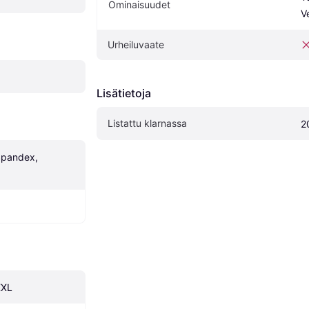
Ominaisuudet
V
Urheiluvaate
Lisätietoja
Listattu klarnassa
2
Spandex, 
XXL