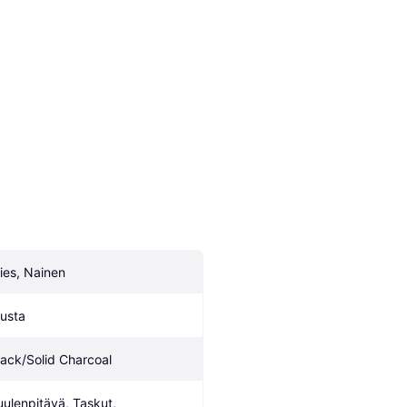
ies, Nainen
usta
lack/Solid Charcoal
uulenpitävä, Taskut, 