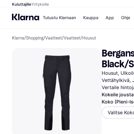
Kuluttajille
Yrityksille
Tutustu Klarnaan
Kauppa
App
Ohje
Klarna
/
Shopping
/
Vaatteet
/
Vaatteet
/
Housut
Kaupat
Ma
Booking.
Mak
Bergans
Gigantti
Mak
H&M
Mak
Black/S
Peten Koi
kul
Wolt
Mak
Housut, Ulkoil
Rah
Vettähylkivä,
Mob
Vertaile hinto
Kauppahakem
Kokeile joust
Koko (Pieni-Is
Valitse Koko