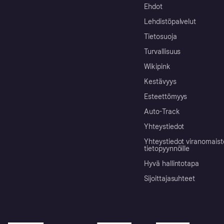
Ehdot
Lehdistöpalvelut
Tietosuoja
Turvallisuus
Wikipink
Kestävyys
Esteettömyys
Auto-Track
Yhteystiedot
Yhteystiedot viranomais
tietopyynnöille
Hyvä hallintotapa
Sijoittajasuhteet