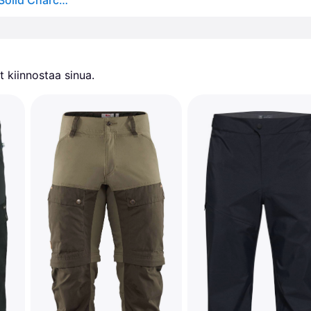
Bergans Women's Breheimen Softshell Pants Black/Solid Charcoal - XS
 kiinnostaa sinua.