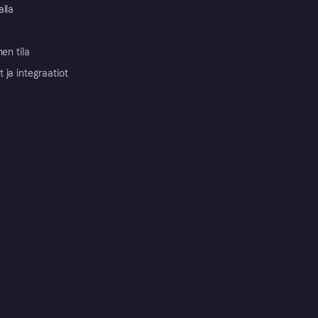
alla
nen tila
ja integraatiot