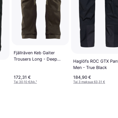
Fjällräven Keb Gaiter
Trousers Long - Deep
Haglöfs ROC GTX Pan
Forest/Laurel Green
Men - True Black
172,31 €
184,90 €
Tai 30,10 €/kk.
¹
Tai 3 maksua 63,31 €