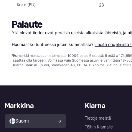
Koko (EU)
28
Palaute
Yllä olevat tiedot ovat peräisin useista ulkoisista lähteistä, ja 
Huomasitko tuotteessa jotain kummallista? 
ilmoita ongelmista t
¹
Esimerkki maksusuunnitelmasta: 1000€ ostos 6 erässä: 5 erää à 174,65€ 
saattaa olla tarpeen. Voimassa vain Suomessa asuville vähintään 18-vuo
Klarna Bank AB (publ), Sveavägen 46, 111 34 Tukholma, Y-tunnus: 5567
Markkina
Klarna
Tietoja meistä
Suomi
Töihin Klarnalle