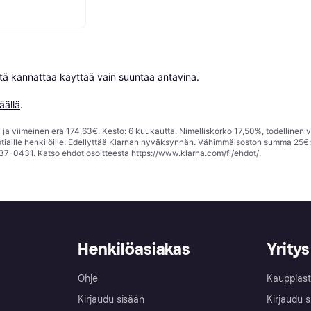
niitä kannattaa käyttää vain suuntaa antavina.

äällä
.
ja viimeinen erä 174,63€. Kesto: 6 kuukautta. Nimelliskorko 17,50%, todellinen 
tiaille henkilöille. Edellyttää Klarnan hyväksynnän. Vähimmäisoston summa 25€
37-0431. Katso ehdot osoitteesta
https://www.klarna.com/fi/ehdot/
.
Henkilöasiakas
Yritys
Ohje
Kauppiast
Kirjaudu sisään
Kirjaudu s