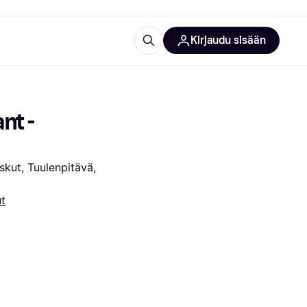
Kirjaudu sisään
totarvikkeet
rna?
t - 
kut, Tuulenpitävä, 
t
 kategoriat