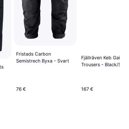
Fristads Carbon
Fjällräven Keb Gaiter
Semistrech Byxa - Svart
Trousers - Black/Ston
ts
Grey
76 €
167 €