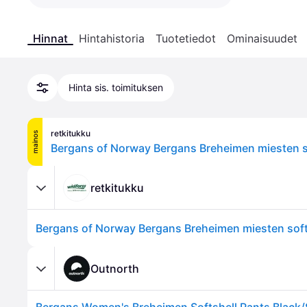
Hinnat
Hintahistoria
Tuotetiedot
Ominaisuudet
Hinta sis. toimituksen
retkitukku
mainos
retkitukku
Outnorth