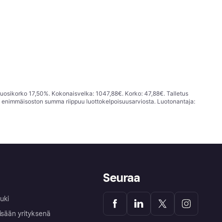
vuosikorko 17,50%. Kokonaisvelka: 1047,88€. Korko: 47,88€. Talletus
; enimmäisoston summa riippuu luottokelpoisuusarviosta. Luotonantaja:
Seuraa
uki
isään yrityksenä