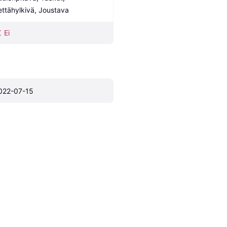
ettähylkivä, Joustava
Ei
022-07-15