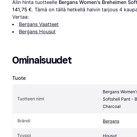
Alin hinta tuotteelle 
Bergans Women's Breheimen Softs
141,75 €
. Tämä on tällä hetkellä halvin tarjous 
4
 kaupa
Vertaa:
Bergans Vaatteet
Bergans Housut
Ominaisuudet
Tuote
Bergans Women's
Tuotteen nimi
Softshell Pant - B
Charcoal
Brändi
Bergans
Tyyppi
Housut