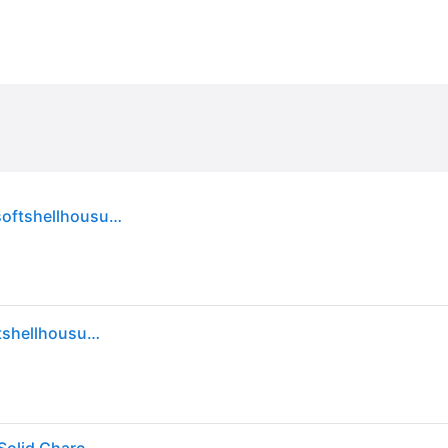
Bergans of Norway Bergans Breheimen miesten softshellhousut, musta/tummanharmaa
Bergans of Norway Bergans Breheimen miesten softshellhousut, musta/tummanharmaa