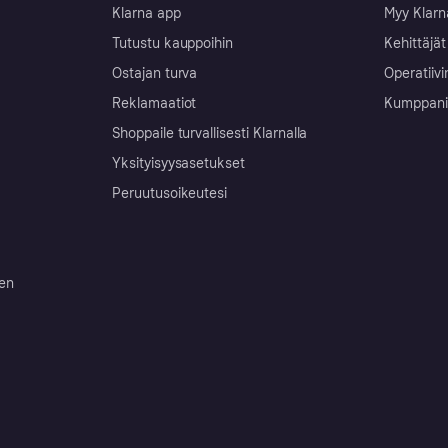
Klarna app
Myy Klarn
Tutustu kauppoihin
Kehittäjät
Ostajan turva
Operatiivi
Reklamaatiot
Kumppanit 
Shoppaile turvallisesti Klarnalla
Yksityisyysasetukset
Peruutusoikeutesi
ten