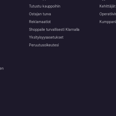
Tutustu kauppoihin
Kehittäjät
Ostajan turva
Operatiivi
Reklamaatiot
Kumppanit 
Shoppaile turvallisesti Klarnalla
Yksityisyysasetukset
Peruutusoikeutesi
ten