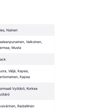
ies, Nainen
aaleanpunainen, Valkoinen, 
armaa, Musta
lack
uora, Väljä, Kapea, 
artiomainen, Kapea
ormaali Vyötärö, Korkea 
yötärö
ksivärinen, Raidallinen