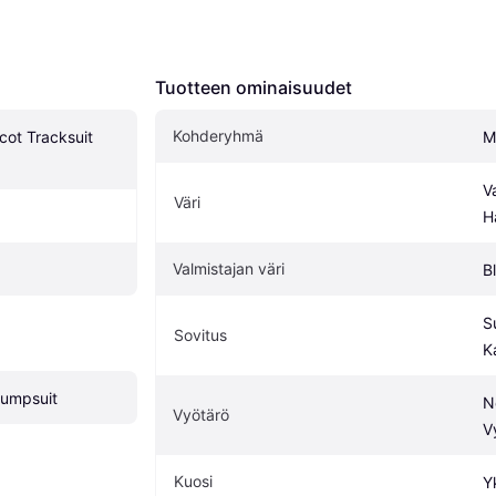
Tuotteen ominaisuudet
Kohderyhmä
ot Tracksuit 
M
V
Väri
H
Valmistajan väri
B
S
Sovitus
K
Jumpsuit
N
Vyötärö
V
Kuosi
Y