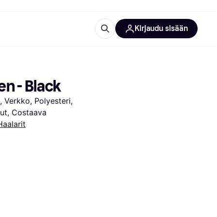
Kirjaudu sisään
totarvikkeet
rna?
n - Black
, Verkko, Polyesteri, 
kut, Costaava
Haalarit
 kategoriat