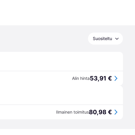
Suositeltu
53,91 €
Alin hinta
80,98 €
Ilmainen toimitus