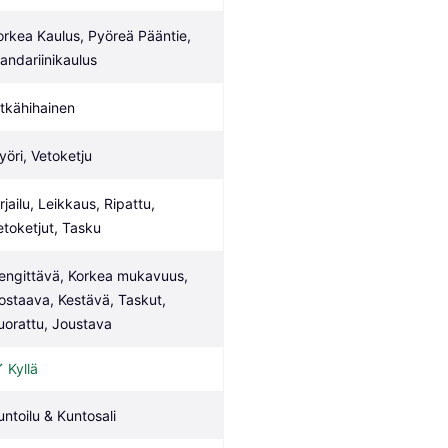
orkea Kaulus, Pyöreä Pääntie, 
andariinikaulus
itkähihainen
yöri, Vetoketju
rjailu, Leikkaus, Ripattu, 
etoketjut, Tasku
engittävä, Korkea mukavuus, 
ostaava, Kestävä, Taskut, 
uorattu, Joustava
Kyllä
untoilu & Kuntosali