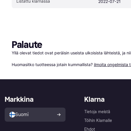
Listattu klarnassa
2022-07-21
Palaute
Yllä olevat tiedot ovat peräisin useista ulkoisista lähteistä, ja 
Huomasitko tuotteessa jotain kummallista? 
ilmoita ongelmista t
Markkina
Klarna
Tietoja meistä
Suomi
Töihin Klarnalle
Ehdot