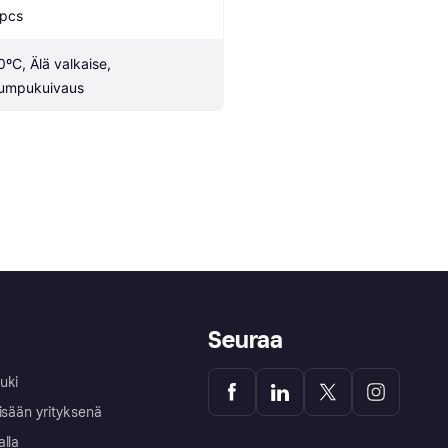
 pcs
0ºC, Älä valkaise, 
umpukuivaus
Seuraa
uki
isään yrityksenä
alla