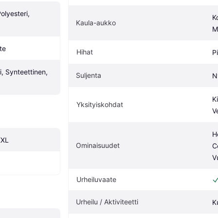
lyesteri, 
K
Kaula-aukko
M
te
Hihat
P
, Synteettinen, 
Suljenta
N
Ki
Yksityiskohdat
V
H
XXL
Ominaisuudet
C
V
Urheiluvaate
Urheilu / Aktiviteetti
K