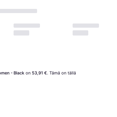
omen - Black
 on 
53,91 €
. Tämä on tällä 