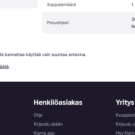
Kappalemäärä
1
3
Pesuohjeet
R
niitä kannattaa käyttää vain suuntaa antavina.

äällä
.
Henkilöasiakas
Yritys
Ohje
Kauppiast
Kirjaudu sisään
Kirjaudu s
Klarna app
Myy Klarn