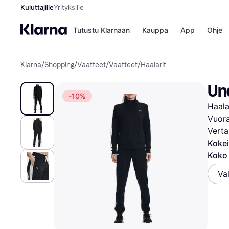
Kuluttajille
Yrityksille
Tutustu Klarnaan
Kauppa
App
Ohje
Klarna
/
Shopping
/
Vaatteet
/
Vaatteet
/
Haalarit
Kaupat
Ma
Booking.
Mak
Un
Gigantti
Mak
-10%
H&M
Mak
Haala
Peten Koi
kul
Wolt
Mak
Vuora
Rah
Verta
Mob
Kokei
Koko 
Kauppahakem
Val