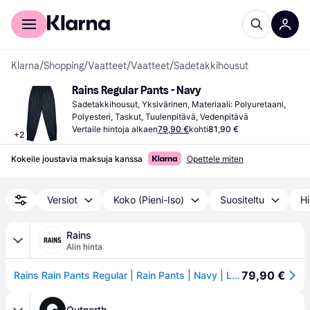
Kuluttajille
Yrityksille
Klarna
/
Shopping
/
Vaatteet
/
Vaatteet
/
Sadetakkihousut
Rains Regular Pants - Navy
Sadetakkihousut, Yksivärinen, Materiaali: Polyuretaani, 
Polyesteri, Taskut, Tuulenpitävä, Vedenpitävä
Vertaile hintoja alkaen
79,90 €
kohti
81,90 €
+
2
Kokeile joustavia maksuja kanssa
Opettele miten
Versiot
Koko (Pieni-Iso)
Suositeltu
Hi
Rains
Alin hinta
79,90 €
Rains Rain Pants Regular | Rain Pants | Navy | L | Male
Outnorth