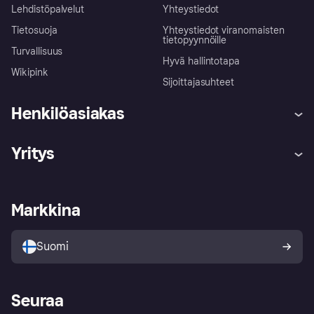
Lehdistöpalvelut
Yhteystiedot
Tietosuoja
Yhteystiedot viranomaisten
tietopyynnöille
Turvallisuus
Hyvä hallintotapa
Wikipink
Sijoittajasuhteet
Henkilöasiakas
Ohje
Reklamaatiot
Yritys
Kirjaudu sisään
Shoppaile turvallisesti Klarnalla
Kauppiastuki
Kehittäjät
Klarna app
Yksityisyysasetukset
Kirjaudu sisään yrityksenä
Operatiivinen tila
Markkina
Tutustu kauppoihin
Peruutusoikeutesi
Myy Klarnalla
Kumppanit ja integraatiot
Ostajan turva
Suomi
Seuraa