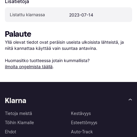
Lisätietoja
Listattu klarnassa
2023-07-14
Palaute
Yllä olevat tiedot ovat peräisin useista ulkoisista lähteistä, ja 
niitä kannattaa käyttää vain suuntaa antavina.

Huomasitko tuotteessa jotain kummallista? 
ilmoita ongelmista täällä
.
Klarna
Tietoja meistä
Kestävyys
Töihin Klarnalle
Esteettömyys
Ehdot
Auto-Track