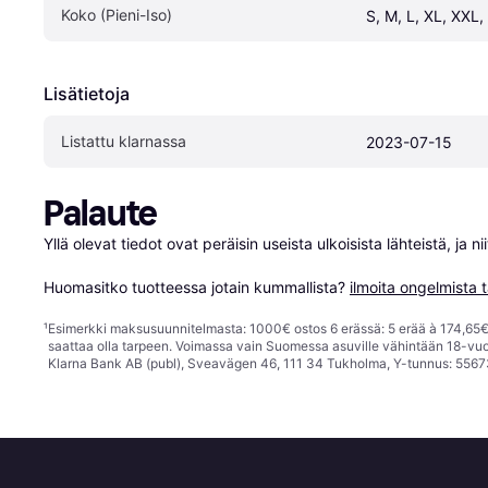
Koko (Pieni-Iso)
S, M, L, XL, XXL,
Lisätietoja
Listattu klarnassa
2023-07-15
Palaute
Yllä olevat tiedot ovat peräisin useista ulkoisista lähteistä, ja 
Huomasitko tuotteessa jotain kummallista? 
ilmoita ongelmista t
¹
Esimerkki maksusuunnitelmasta: 1000€ ostos 6 erässä: 5 erää à 174,65€ 
saattaa olla tarpeen. Voimassa vain Suomessa asuville vähintään 18-vuo
Klarna Bank AB (publ), Sveavägen 46, 111 34 Tukholma, Y-tunnus: 5567