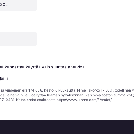
 3XL
niitä kannattaa käyttää vain suuntaa antavina.

äällä
.
ja viimeinen erä 174,63€. Kesto: 6 kuukautta. Nimelliskorko 17,50%, todellinen 
tiaille henkilöille. Edellyttää Klarnan hyväksynnän. Vähimmäisoston summa 25€
37-0431. Katso ehdot osoitteesta
https://www.klarna.com/fi/ehdot/
.