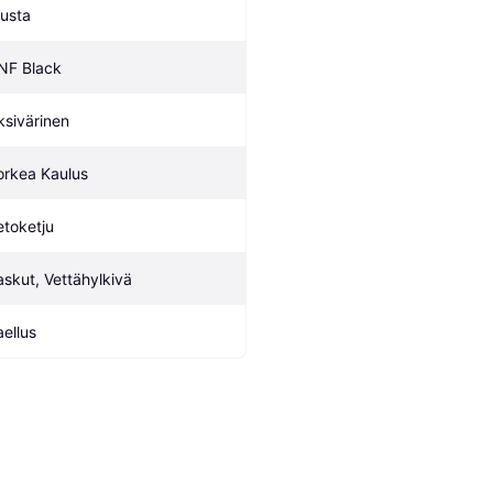
usta
NF Black
ksivärinen
orkea Kaulus
etoketju
askut, Vettähylkivä
aellus