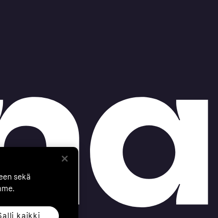
seen sekä
mme.
Salli kaikki