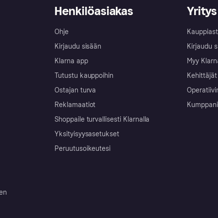
Henkilöasiakas
Yritys
Ohje
Kauppiast
Kirjaudu sisään
Kirjaudu s
Klarna app
Myy Klarn
Tutustu kauppoihin
Kehittäjät
Ostajan turva
Operatiivi
Reklamaatiot
Kumppanit 
Shoppaile turvallisesti Klarnalla
Yksityisyysasetukset
Peruutusoikeutesi
ten