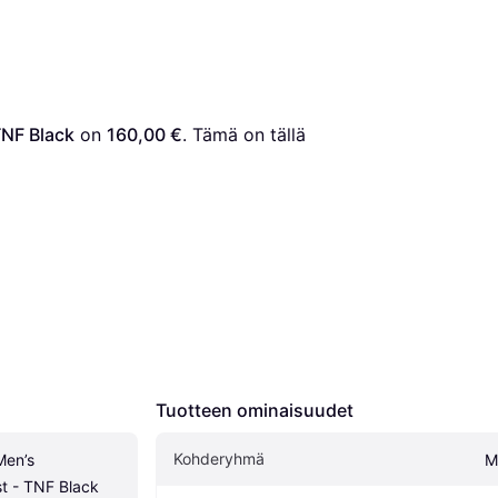
TNF Black
 on 
160,00 €
. Tämä on tällä 
Tuotteen ominaisuudet
Kohderyhmä
en’s 
M
t - TNF Black