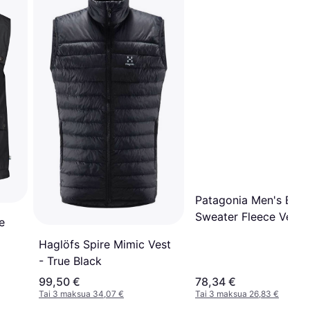
Patagonia Men's Bett
Sweater Fleece Vest -
e
Black
Haglöfs Spire Mimic Vest
- True Black
99,50 €
78,34 €
Tai 3 maksua 34,07 €
Tai 3 maksua 26,83 €