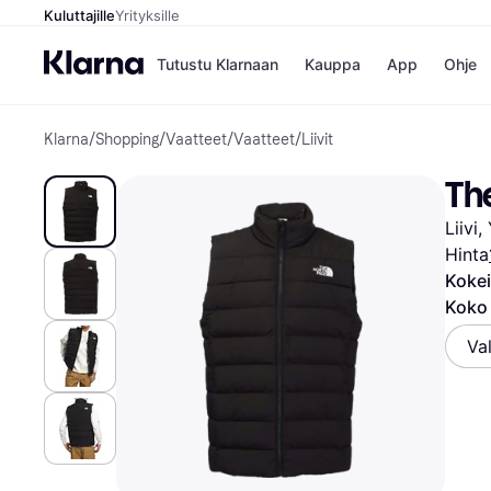
Kuluttajille
Yrityksille
Tutustu Klarnaan
Kauppa
App
Ohje
Klarna
/
Shopping
/
Vaatteet
/
Vaatteet
/
Liivit
Kaupat
Ma
Booking.
Mak
Th
Gigantti
Mak
H&M
Mak
Liivi
Peten Koi
kul
Wolt
Mak
Hinta
Rah
Kokei
Mob
Koko 
Kauppahakem
Val