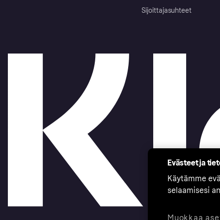
Sijoittajasuhteet
Evästeet ja tie
Käytämme eväs
selaamisesi a
Muokkaa ase