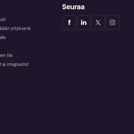
Seuraa
uki
isään yrityksenä
alla
nen tila
ja integraatiot