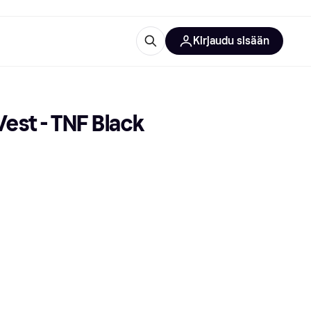
Kirjaudu sisään
totarvikkeet
rna?
est - TNF Black
 kategoriat