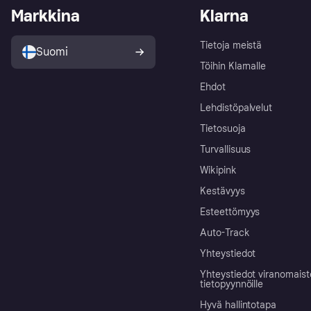
Markkina
Klarna
Tietoja meistä
Suomi
Töihin Klarnalle
Ehdot
Lehdistöpalvelut
Tietosuoja
Turvallisuus
Wikipink
Kestävyys
Esteettömyys
Auto-Track
Yhteystiedot
Yhteystiedot viranomais
tietopyynnöille
Hyvä hallintotapa