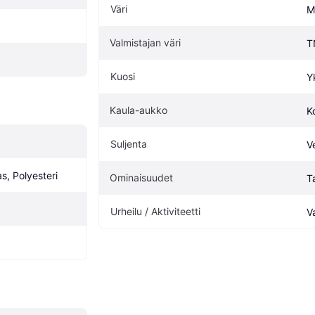
Väri
M
Valmistajan väri
T
Kuosi
Y
Kaula-aukko
K
Suljenta
V
s, Polyesteri
Ominaisuudet
T
Urheilu / Aktiviteetti
V