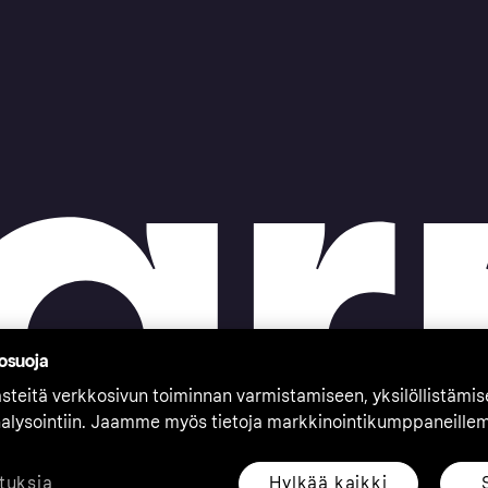
tosuoja
teitä verkkosivun toiminnan varmistamiseen, yksilöllistämi
nalysointiin. Jaamme myös tietoja markkinointikumppaneille
Hylkää kaikki
tuksia