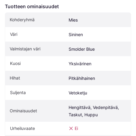
Tuotteen ominaisuudet
Kohderyhmä
Mies
Väri
Sininen
Valmistajan väri
Smolder Blue
Kuosi
Yksivärinen
Hihat
Pitkähihainen
Suljenta
Vetoketju
Hengittävä, Vedenpitävä, 
Ominaisuudet
Taskut, Huppu
Urheiluvaate
Ei