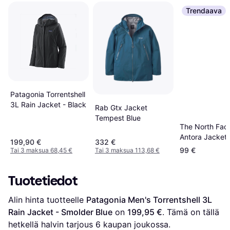
Trendaava
Patagonia Torrentshell
3L Rain Jacket - Black
Rab Gtx Jacket
Tempest Blue
The North Fac
Antora Jacket 
199,90 €
332 €
Blue/TNF Blac
99 €
Tai 3 maksua 68,45 €
Tai 3 maksua 113,68 €
Tuotetiedot
Alin hinta tuotteelle 
Patagonia Men's Torrentshell 3L 
Rain Jacket - Smolder Blue
 on 
199,95 €
. Tämä on tällä 
hetkellä halvin tarjous 
6
 kaupan joukossa.