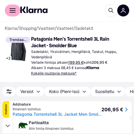
Kuluttajille
Yrityksille
Klarna
/
Shopping
/
Vaatteet
/
Vaatteet
/
Sadetakit
Patagonia Men's Torrentshell 3L Rain 
Trendaava
Jacket - Smolder Blue
Sadetakki, Yksivärinen, Hengittävä, Taskut, Huppu, 
Vedenpitävä
+
2
Vertaile hintoja alkaen
199,95 €
kohti
206,95 €
Alkaen 3 maksua 68,45 € kanssa
Kokeile joustavia maksuja*
Versiot
Koko (Pieni-Iso)
Suositeltu
Hi
Addnature
mainos
206,95 €
Ilmainen toimitus
Patagonia Torrentshell 3L Jacket Men Smolder Blue - XL
Partioaitta
·
Alin hinta
Ilmainen toimitus