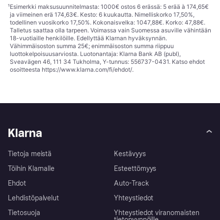
¹
Esimerkki maksusuunnitelmasta: 1000€ ostos 6 erässä: 5 erää à 174,65€
ja viimeinen erä 174,63€. Kesto: 6 kuukautta. Nimelliskorko 17,50%,
todellinen vuosikorko 17,50%. Kokonaisvelka: 1047,88€. Korko: 47,88€.
Talletus saattaa olla tarpeen. Voimassa vain Suomessa asuville vähintään
18-vuotiaille henkilöille. Edellyttää Klarnan hyväksynnän.
Vähimmäisoston summa 25€; enimmäisoston summa riippuu
luottokelpoisuusarviosta. Luotonantaja: Klarna Bank AB (publ),
Sveavägen 46, 111 34 Tukholma, Y-tunnus: 556737-0431. Katso ehdot
osoitteesta
https://www.klarna.com/fi/ehdot/
.
Klarna
Tietoja meistä
Kestävyys
Töihin Klarnalle
Esteettömyys
Ehdot
Auto-Track
Lehdistöpalvelut
Yhteystiedot
Tietosuoja
Yhteystiedot viranomaisten
tietopyynnöille