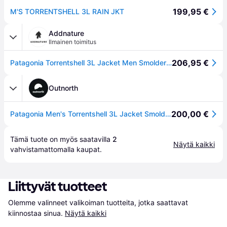
199,95 €
M'S TORRENTSHELL 3L RAIN JKT
Addnature
Ilmainen toimitus
206,95 €
Patagonia Torrentshell 3L Jacket Men Smolder Blue - L
Outnorth
200,00 €
Patagonia Men's Torrentshell 3L Jacket Smolder Blue - Smolder Blue M
Tämä tuote on myös saatavilla 
2
Näytä kaikki
vahvistamattomalla 
kaupat
.
Liittyvät tuotteet
Olemme valinneet valikoiman tuotteita, jotka saattavat 
kiinnostaa sinua.
Näytä kaikki