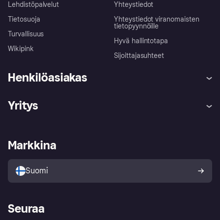
Lehdistöpalvelut
Yhteystiedot
Tietosuoja
Yhteystiedot viranomaisten
tietopyynnöille
Turvallisuus
Hyvä hallintotapa
Wikipink
Sijoittajasuhteet
Henkilöasiakas
Ohje
Reklamaatiot
Yritys
Kirjaudu sisään
Shoppaile turvallisesti Klarnalla
Kauppiastuki
Kehittäjät
Klarna app
Yksityisyysasetukset
Kirjaudu sisään yrityksenä
Operatiivinen tila
Markkina
Tutustu kauppoihin
Peruutusoikeutesi
Myy Klarnalla
Kumppanit ja integraatiot
Ostajan turva
Suomi
Seuraa