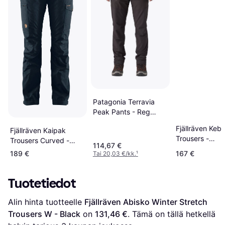
Patagonia Terravia
Peak Pants - Reg
Black
Fjällräven Keb 
Fjällräven Kaipak
Trousers -
Trousers Curved -
114,67 €
Black/Stone G
Dark Navy
189 €
167 €
Tai 20,03 €/kk.
¹
Tuotetiedot
Alin hinta tuotteelle 
Fjällräven Abisko Winter Stretch 
Trousers W - Black
 on 
131,46 €
. Tämä on tällä hetkellä 