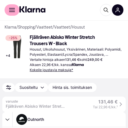
Kuluttajille
Yrityksille
Klarna
/
Shopping
/
Vaatteet
/
Vaatteet
/
Housut
Fjällräven Abisko Winter Stretch 
-25%
Trousers W - Black
Housut, Ulkoiluhousut, Yksivärinen, Materiaali: Polyamidi, 
Polyesteri, Elastaani/Lycra/Spandex, Joustava, 
+
4
Vettähylkivä, Taskut, Kestävä
Vertaile hintoja alkaen
131,46 €
kohti
249,00 €
Alkaen 22,96 €/kk. kanssa
Kokeile joustavia maksuja*
Suositeltu
Hinta sis. toimituksen
131,46 €
varuste
Fjällräven Abisko Winter Stretch Trousers Womens
Tai 22,96 €/kk.
¹
Outnorth