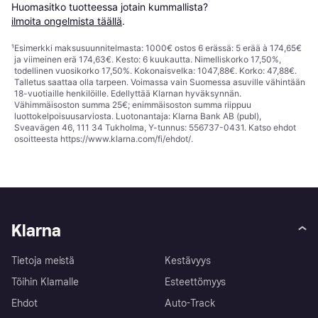
Huomasitko tuotteessa jotain kummallista? 
ilmoita ongelmista täällä
.
¹
Esimerkki maksusuunnitelmasta: 1000€ ostos 6 erässä: 5 erää à 174,65€
ja viimeinen erä 174,63€. Kesto: 6 kuukautta. Nimelliskorko 17,50%,
todellinen vuosikorko 17,50%. Kokonaisvelka: 1047,88€. Korko: 47,88€.
Talletus saattaa olla tarpeen. Voimassa vain Suomessa asuville vähintään
18-vuotiaille henkilöille. Edellyttää Klarnan hyväksynnän.
Vähimmäisoston summa 25€; enimmäisoston summa riippuu
luottokelpoisuusarviosta. Luotonantaja: Klarna Bank AB (publ),
Sveavägen 46, 111 34 Tukholma, Y-tunnus: 556737-0431. Katso ehdot
osoitteesta
https://www.klarna.com/fi/ehdot/
.
Klarna
Tietoja meistä
Kestävyys
Töihin Klarnalle
Esteettömyys
Ehdot
Auto-Track