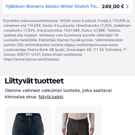
249,00 €
Fjällräven Women's Abisko Winter Stretch Trousers Black - 46 Long
¹
Esimerkki maksusuunnitelmasta: 1000€ ostos 6 erässä: 5 erää à 174,65€ ja
viimeinen erä 174,63€. Kesto: 6 kuukautta. Nimelliskorko 17,50%, todellinen
vuosikorko 17,50%. Kokonaisvelka: 1047,88€. Korko: 47,88€. Talletus
saattaa olla tarpeen. Voimassa vain Suomessa asuville vähintään 18-
vuotiaille henkilöille. Edellyttää Klarnan hyväksynnän. Vähimmäisoston
summa 25€; enimmäisoston summa riippuu luottokelpoisuusarviosta.
Luotonantaja: Klarna Bank AB (publ), Sveavägen 46, 111 34 Tukholma, Y-
tunnus: 556737-0431. Katso ehdot osoitteesta
https://www.klarna.com/fi/ehdot/
.
Liittyvät tuotteet
Olemme valinneet valikoiman tuotteita, jotka saattavat 
kiinnostaa sinua.
Näytä kaikki