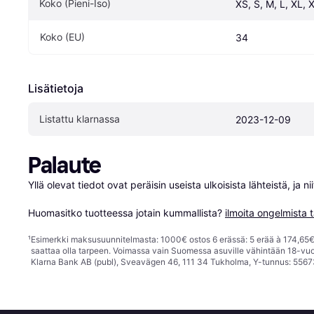
Koko (Pieni-Iso)
XS, S, M, L, XL, 
Koko (EU)
34
Lisätietoja
Listattu klarnassa
2023-12-09
Palaute
Yllä olevat tiedot ovat peräisin useista ulkoisista lähteistä, ja 
Huomasitko tuotteessa jotain kummallista? 
ilmoita ongelmista t
¹
Esimerkki maksusuunnitelmasta: 1000€ ostos 6 erässä: 5 erää à 174,65€ 
saattaa olla tarpeen. Voimassa vain Suomessa asuville vähintään 18-vuo
Klarna Bank AB (publ), Sveavägen 46, 111 34 Tukholma, Y-tunnus: 5567