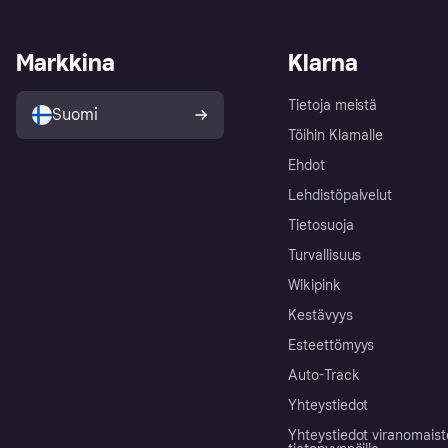
Markkina
Klarna
Tietoja meistä
Suomi
Töihin Klarnalle
Ehdot
Lehdistöpalvelut
Tietosuoja
Turvallisuus
Wikipink
Kestävyys
Esteettömyys
Auto-Track
Yhteystiedot
Yhteystiedot viranomais