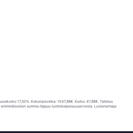
vuosikorko 17,50%. Kokonaisvelka: 1047,88€. Korko: 47,88€. Talletus
; enimmäisoston summa riippuu luottokelpoisuusarviosta. Luotonantaja: