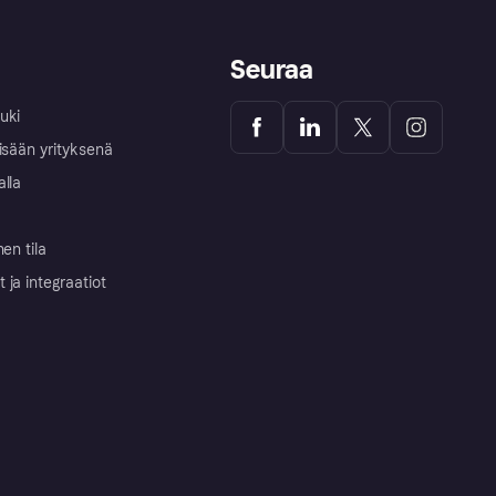
Seuraa
uki
isään yrityksenä
alla
nen tila
ja integraatiot