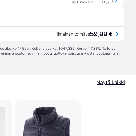
Tai 6 maksua, 8,39 €/kk
¹
59,99 €
Ilmainen toimitus
vuosikorko 17,50%. Kokonaisvelka: 1047,88€. Korko: 47,88€. Talletus
; enimmäisoston summa riippuu luottokelpoisuusarviosta. Luotonantaja:
Näytä kaikki