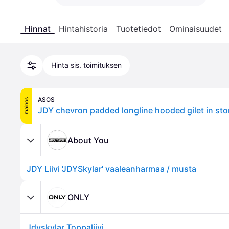
Hinnat
Hintahistoria
Tuotetiedot
Ominaisuudet
Hinta sis. toimituksen
ASOS
mainos
JDY chevron padded longline hooded gilet in st
About You
JDY Liivi 'JDYSkylar' vaaleanharmaa / musta
ONLY
Jdyskylar Toppaliivi