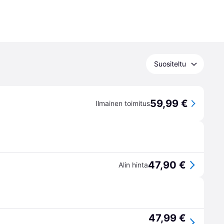
Suositeltu
59,99 €
Ilmainen toimitus
47,90 €
Alin hinta
47,99 €