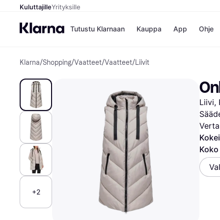
Kuluttajille
Yrityksille
Tutustu Klarnaan
Kauppa
App
Ohje
Klarna
/
Shopping
/
Vaatteet
/
Vaatteet
/
Liivit
Kaupat
Ma
Booking.
Mak
On
Gigantti
Mak
H&M
Mak
Liivi
Peten Koi
kul
Wolt
Mak
Sääd
Rah
Verta
Mob
Kokei
Koko 
Kauppahakem
Val
+2