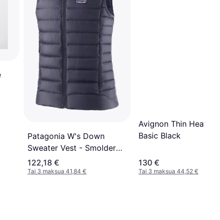
e
Avignon Thin Heated 
Basic Black
Patagonia W's Down
Sweater Vest - Smolder
Blue
122,18 €
130 €
Tai 3 maksua 41,84 €
Tai 3 maksua 44,52 €