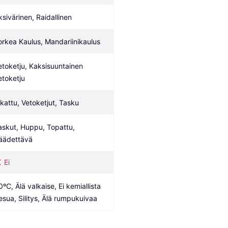
ksivärinen, Raidallinen
orkea Kaulus, Mandariinikaulus
etoketju, Kaksisuuntainen 
etoketju
ikattu, Vetoketjut, Tasku
askut, Huppu, Topattu, 
äädettävä
Ei
ºC, Älä valkaise, Ei kemiallista 
esua, Silitys, Älä rumpukuivaa