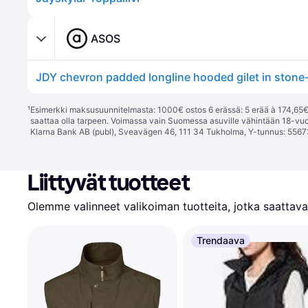
ASOS
JDY chevron padded longline hooded gilet in stone
¹
Esimerkki maksusuunnitelmasta: 1000€ ostos 6 erässä: 5 erää à 174,65€ 
saattaa olla tarpeen. Voimassa vain Suomessa asuville vähintään 18-vuo
Klarna Bank AB (publ), Sveavägen 46, 111 34 Tukholma, Y-tunnus: 5567
Liittyvät tuotteet
Olemme valinneet valikoiman tuotteita, jotka saattavat
Trendaava