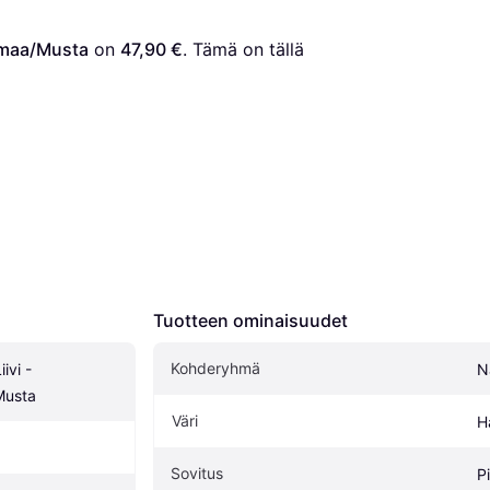
armaa/Musta
 on 
47,90 €
. Tämä on tällä 
Tuotteen ominaisuudet
Kohderyhmä
vi - 
N
Musta
Väri
H
Sovitus
P