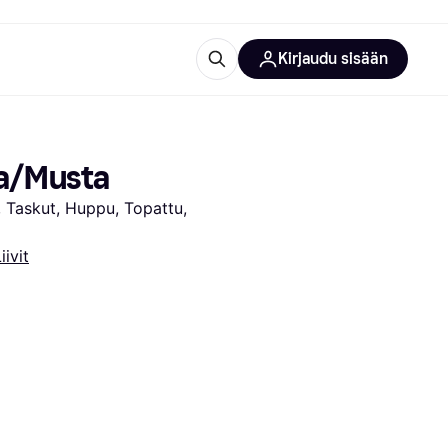
Kirjaudu sisään
totarvikkeet
rna?
aa/Musta
i, Taskut, Huppu, Topattu, 
iivit
 kategoriat