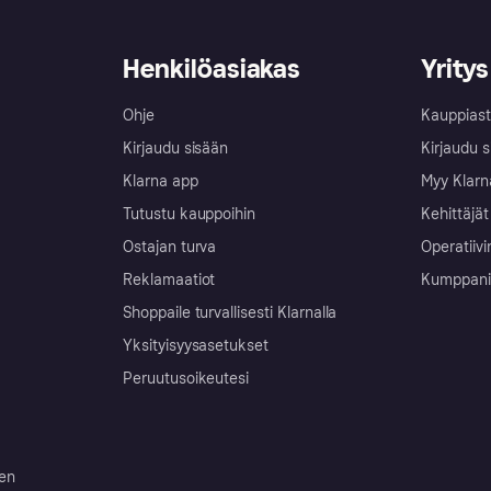
Henkilöasiakas
Yritys
Ohje
Kauppiast
Kirjaudu sisään
Kirjaudu s
Klarna app
Myy Klarn
Tutustu kauppoihin
Kehittäjät
Ostajan turva
Operatiivi
Reklamaatiot
Kumppanit 
Shoppaile turvallisesti Klarnalla
Yksityisyysasetukset
Peruutusoikeutesi
ten