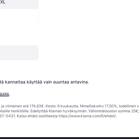
XXL
niitä kannattaa käyttää vain suuntaa antavina.

äällä
.
ja viimeinen erä 174,63€. Kesto: 6 kuukautta. Nimelliskorko 17,50%, todellinen 
tiaille henkilöille. Edellyttää Klarnan hyväksynnän. Vähimmäisoston summa 25€
37-0431. Katso ehdot osoitteesta
https://www.klarna.com/fi/ehdot/
.