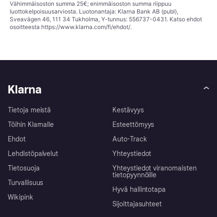
Vähimmäisoston summa 25€; enimmäisoston summa riippuu
luottokelpoisuusarviosta. Luotonantaja: Klarna Bank AB (publ),
Sveavägen 46, 111 34 Tukholma, Y-tunnus: 556737-0431. Katso ehdot
osoitteesta
https://www.klarna.com/fi/ehdot/
.
Klarna
Tietoja meistä
Kestävyys
Töihin Klarnalle
Esteettömyys
Ehdot
Auto-Track
Lehdistöpalvelut
Yhteystiedot
Tietosuoja
Yhteystiedot viranomaisten
tietopyynnöille
Turvallisuus
Hyvä hallintotapa
Wikipink
Sijoittajasuhteet