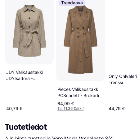
Trendaava
JDY Välikausitakki
Only Onlvaleri
JDYIsadora -
Trenssi
Luonnonväri
Pieces Välikausitakki
PCScarlett - Brokadi
64,99 €
40,79 €
44,79 €
Tai 11,36 €/kk.
¹
Tuotetiedot
Alin hinta tuotteelle 
Vero Moda Vmceleste 3/4 