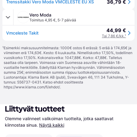
36,79 €
Trenssitakki Vero Moda VMCELESTE EU XS
Vero Moda
Toimitus 4,95 €
,
5-7 päivää
44,99 €
Vmceleste Takit
Tai 7,86 €/kk.
¹
¹
Esimerkki maksusuunnitelmasta: 1000€ ostos 6 erässä: 5 erää à 174,65€ ja
viimeinen erä 174,63€. Kesto: 6 kuukautta. Nimelliskorko 17,50%, todellinen
vuosikorko 17,50%. Kokonaisvelka: 1047,88€. Korko: 47,88€. Talletus
saattaa olla tarpeen. Voimassa vain Suomessa asuville vähintään 18-
vuotiaille henkilöille. Edellyttää Klarnan hyväksynnän. Vähimmäisoston
summa 25€; enimmäisoston summa riippuu luottokelpoisuusarviosta.
Luotonantaja: Klarna Bank AB (publ), Sveavägen 46, 111 34 Tukholma, Y-
tunnus: 556737-0431. Katso ehdot osoitteesta
https://www.klarna.com/fi/ehdot/
.
Liittyvät tuotteet
Olemme valinneet valikoiman tuotteita, jotka saattavat 
kiinnostaa sinua.
Näytä kaikki