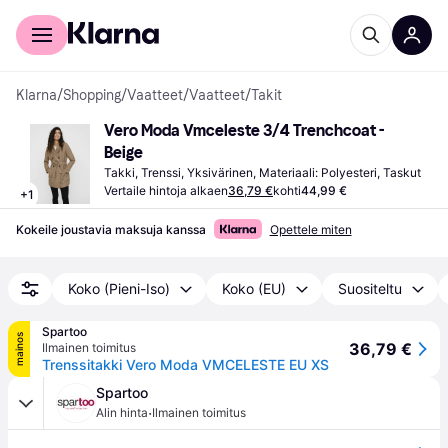
Kuluttajille
Yrityksille
Klarna
/
Shopping
/
Vaatteet
/
Vaatteet
/
Takit
Vero Moda Vmceleste 3/4 Trenchcoat - 
Beige
Takki, Trenssi, Yksivärinen, Materiaali: Polyesteri, Taskut
Vertaile hintoja alkaen
36,79 €
kohti
44,99 €
+
1
Kokeile joustavia maksuja kanssa
Opettele miten
Koko (Pieni-Iso)
Koko (EU)
Suositeltu
Spartoo
mainos
36,79 €
Ilmainen toimitus
Trenssitakki Vero Moda VMCELESTE EU XS
Spartoo
·
Alin hinta
Ilmainen toimitus