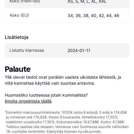
Koko (Pieni-Iso)
XS, S, M, L, XL, XXL
Koko (EU)
34, 36, 38, 40, 42, 44, 46
Lisätietoja
Listattu klarnassa
2024-01-11
Palaute
Yllä olevat tiedot ovat peräisin useista ulkoisista lähteistä, ja 
niitä kannattaa käyttää vain suuntaa antavina.

Huomasitko tuotteessa jotain kummallista? 
ilmoita ongelmista täällä
.
¹
Esimerkki maksusuunnitelmasta: 1000€ ostos 6 erässä: 5 erää à 174,65€
ja viimeinen erä 174,63€. Kesto: 6 kuukautta. Nimelliskorko 17,50%,
todellinen vuosikorko 17,50%. Kokonaisvelka: 1047,88€. Korko: 47,88€.
Talletus saattaa olla tarpeen. Voimassa vain Suomessa asuville vähintään
18-vuotiaille henkilöille. Edellyttää Klarnan hyväksynnän.