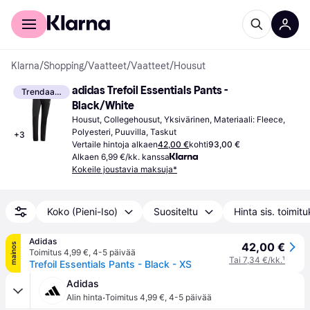
Kuluttajille
Yrityksille
Klarna
/
Shopping
/
Vaatteet
/
Vaatteet
/
Housut
adidas Trefoil Essentials Pants - 
Trendaava
Black/White
Housut, Collegehousut, Yksivärinen, Materiaali: Fleece, 
Polyesteri, Puuvilla, Taskut
+
3
Vertaile hintoja alkaen
42,00 €
kohti
93,00 €
Alkaen 6,99 €/kk. kanssa
Kokeile joustavia maksuja*
Koko (Pieni-Iso)
Suositeltu
Hinta sis. toimit
Adidas
42,00 €
mainos
Toimitus 4,99 €
,
4-5 päivää
Tai 7,34 €/kk.
¹
Trefoil Essentials Pants - Black - XS
Adidas
·
Alin hinta
Toimitus 4,99 €
,
4-5 päivää