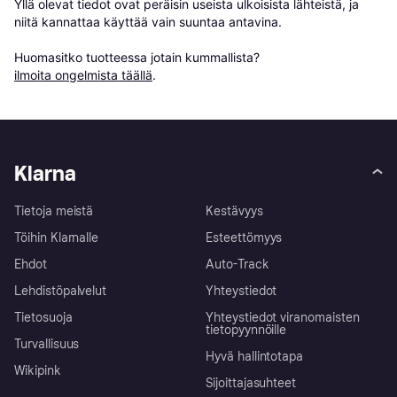
Yllä olevat tiedot ovat peräisin useista ulkoisista lähteistä, ja 
niitä kannattaa käyttää vain suuntaa antavina.

Huomasitko tuotteessa jotain kummallista? 
ilmoita ongelmista täällä
.
Klarna
Tietoja meistä
Kestävyys
Töihin Klarnalle
Esteettömyys
Ehdot
Auto-Track
Lehdistöpalvelut
Yhteystiedot
Tietosuoja
Yhteystiedot viranomaisten
tietopyynnöille
Turvallisuus
Hyvä hallintotapa
Wikipink
Sijoittajasuhteet