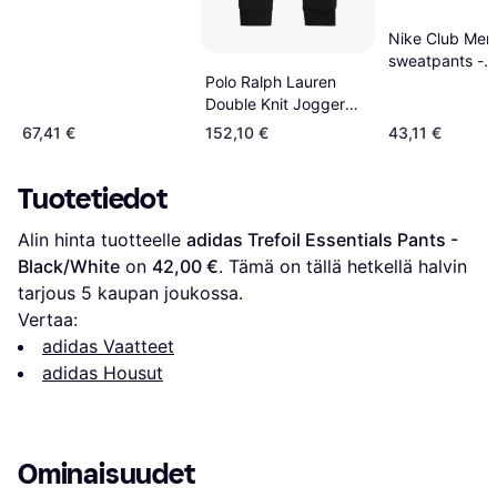
Nike Club Men
sweatpants -
Polo Ralph Lauren
Black/White
Double Knit Jogger
Pant - Black
67,41 €
152,10 €
43,11 €
Tuotetiedot
Alin hinta tuotteelle 
adidas Trefoil Essentials Pants - 
Black/White
 on 
42,00 €
. Tämä on tällä hetkellä halvin 
tarjous 
5
 kaupan joukossa.
Vertaa:
adidas Vaatteet
adidas Housut
Ominaisuudet