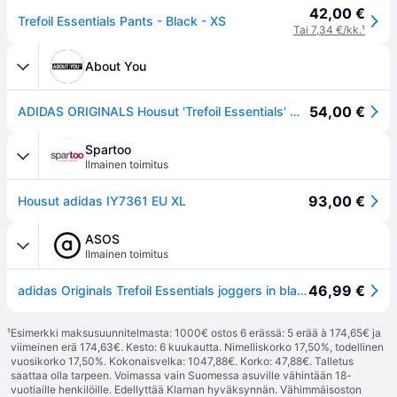
42,00 €
Trefoil Essentials Pants - Black - XS
Tai 7,34 €/kk.
¹
About You
54,00 €
ADIDAS ORIGINALS Housut 'Trefoil Essentials' musta / valkoinen
Spartoo
Ilmainen toimitus
93,00 €
Housut adidas IY7361 EU XL
ASOS
Ilmainen toimitus
46,99 €
adidas Originals Trefoil Essentials joggers in black
¹
Esimerkki maksusuunnitelmasta: 1000€ ostos 6 erässä: 5 erää à 174,65€ ja
viimeinen erä 174,63€. Kesto: 6 kuukautta. Nimelliskorko 17,50%, todellinen
vuosikorko 17,50%. Kokonaisvelka: 1047,88€. Korko: 47,88€. Talletus
saattaa olla tarpeen. Voimassa vain Suomessa asuville vähintään 18-
vuotiaille henkilöille. Edellyttää Klarnan hyväksynnän. Vähimmäisoston