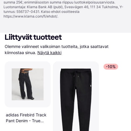
summa 25€; enimmäisoston summa riippuu luottokelpoisuusarviosta.
Luotonantaja: Klarna Bank AB (publ), Sveavägen 46, 111 34 Tukholma, Y-
tunnus: 556737-0431. Katso ehdot osoitteesta
https://www.klarna.com/fi/ehdot/
.
Liittyvät tuotteet
Olemme valinneet valikoiman tuotteita, jotka saattavat 
kiinnostaa sinua.
Näytä kaikki
-10%
adidas Firebird Track
Pant Denim - True
Black