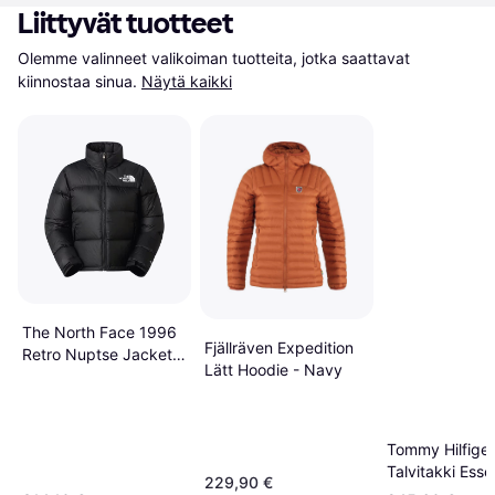
Liittyvät tuotteet
Olemme valinneet valikoiman tuotteita, jotka saattavat 
kiinnostaa sinua.
Näytä kaikki
The North Face 1996
Fjällräven Expedition
Retro Nuptse Jacket -
Lätt Hoodie - Navy
Black
Tommy Hilfiger
Talvitakki Essen
229,90 €
Meleerattu