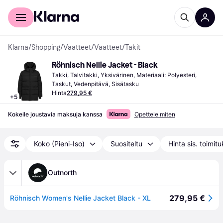
Kuluttajille
Yrityksille
Klarna
/
Shopping
/
Vaatteet
/
Vaatteet
/
Takit
Röhnisch Nellie Jacket - Black
Takki, Talvitakki, Yksivärinen, Materiaali: Polyesteri, 
Taskut, Vedenpitävä, Sisätasku
Hinta
279,95 €
+
5
Kokeile joustavia maksuja kanssa
Opettele miten
Koko (Pieni-Iso)
Suositeltu
Hinta sis. toimit
Outnorth
279,95 €
Röhnisch Women's Nellie Jacket Black - XL