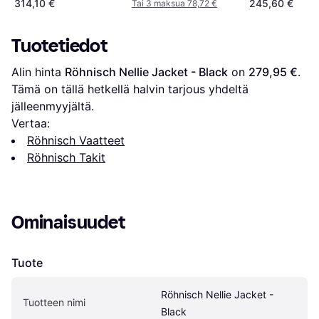
314,10 €
245,60 €
Tai 3 maksua 78,72 €
Beige/Musta
Tuotetiedot
Alin hinta 
Röhnisch Nellie Jacket - Black
 on 
279,95 €
. 
Tämä on tällä hetkellä halvin tarjous yhdeltä 
jälleenmyyjältä.
Vertaa:
Röhnisch Vaatteet
Röhnisch Takit
Ominaisuudet
Tuote
Röhnisch Nellie Jacket - 
Tuotteen nimi
Black