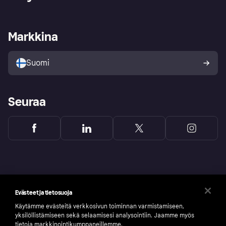
Kirjaudu sisään
Shoppaile turvallisesti Klarnalla
Kauppiastuki
Kehittäjät
Klarna app
Yksityisyysasetukset
Kirjaudu sisään yrityksenä
Operatiivinen tila
Markkina
Tutustu kauppoihin
Peruutusoikeutesi
Myy Klarnalla
Kumppanit ja integraatiot
Ostajan turva
Suomi
Seuraa
Evästeet ja tietosuoja
Käytämme evästeitä verkkosivun toiminnan varmistamiseen,
yksilöllistämiseen sekä selaamisesi analysointiin. Jaamme myös
tietoja markkinointikumppaneillemme.