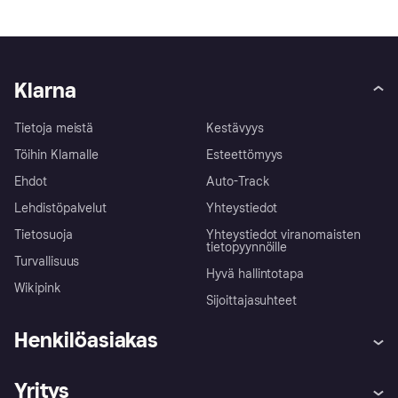
Klarna
Tietoja meistä
Kestävyys
Töihin Klarnalle
Esteettömyys
Ehdot
Auto-Track
Lehdistöpalvelut
Yhteystiedot
Tietosuoja
Yhteystiedot viranomaisten
tietopyynnöille
Turvallisuus
Hyvä hallintotapa
Wikipink
Sijoittajasuhteet
Henkilöasiakas
Ohje
Reklamaatiot
Yritys