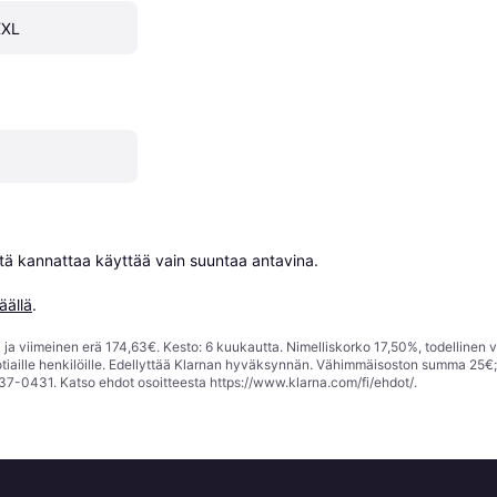
XXL
niitä kannattaa käyttää vain suuntaa antavina.

äällä
.
ja viimeinen erä 174,63€. Kesto: 6 kuukautta. Nimelliskorko 17,50%, todellinen 
tiaille henkilöille. Edellyttää Klarnan hyväksynnän. Vähimmäisoston summa 25€
37-0431. Katso ehdot osoitteesta
https://www.klarna.com/fi/ehdot/
.