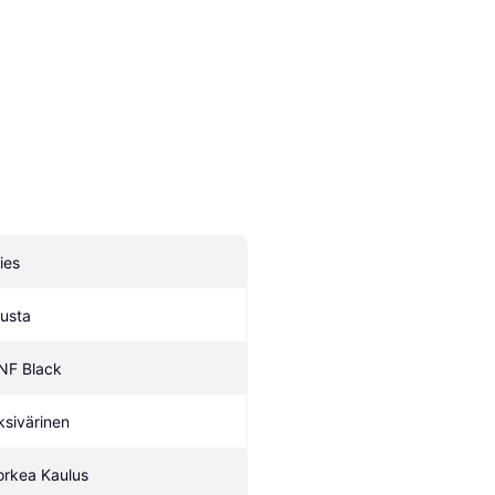
ies
usta
NF Black
ksivärinen
orkea Kaulus