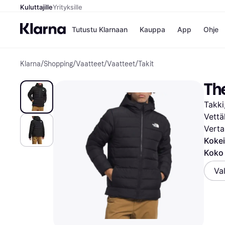
Kuluttajille
Yrityksille
Tutustu Klarnaan
Kauppa
App
Ohje
Klarna
/
Shopping
/
Vaatteet
/
Vaatteet
/
Takit
Kaupat
Ma
Booking.
Mak
Th
Gigantti
Mak
H&M
Mak
Takki
Peten Koi
kul
Wolt
Mak
Vettä
Rah
Verta
Mob
Kokei
Koko 
Kauppahakem
Val