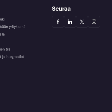
Seuraa
uki
isään yrityksenä
alla
nen tila
ja integraatiot