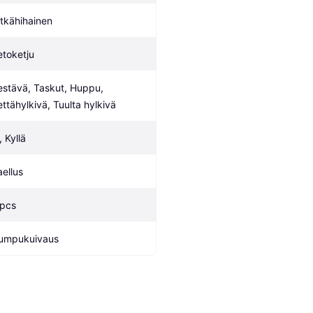
itkähihainen
etoketju
estävä, Taskut, Huppu, 
ettähylkivä, Tuulta hylkivä
, Kyllä
aellus
 pcs
umpukuivaus