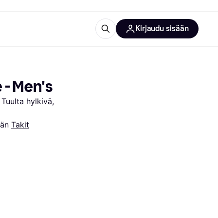
Kirjaudu sisään
totarvikkeet
rna?
 - Men's
Tuulta hylkivä, 
ään 
Takit
 kategoriat