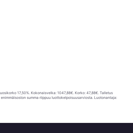
vuosikorko 17,50%. Kokonaisvelka: 1047,88€. Korko: 47,88€. Talletus
; enimmäisoston summa riippuu luottokelpoisuusarviosta. Luotonantaja: