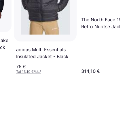
The North Face 1996
Retro Nuptse Jacket 
Black
Lake
ack
adidas Multi Essentials
Insulated Jacket - Black
75 €
314,10 €
Tai 13,10 €/kk.
¹