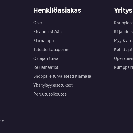
Henkilöasiakas
Yritys
Ohje
Kauppiast
Kirjaudu sisään
Kirjaudu s
Klarna app
Myy Klarn
Tutustu kauppoihin
Kehittäjät
Ostajan turva
Operatiivi
Reklamaatiot
Kumppanit 
Shoppaile turvallisesti Klarnalla
Yksityisyysasetukset
Peruutusoikeutesi
ten