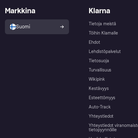
Markkina
Klarna
Tietoja meistä
Suomi
Töihin Klarnalle
Ehdot
Lehdistöpalvelut
Tietosuoja
Turvallisuus
Wikipink
Kestävyys
Esteettömyys
Auto-Track
Yhteystiedot
Yhteystiedot viranomais
tietopyynnöille