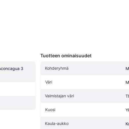
Tuotteen ominaisuudet
Kohderyhmä
Aconcagua 3 
M
Väri
M
Valmistajan väri
T
Kuosi
Y
Kaula-aukko
K