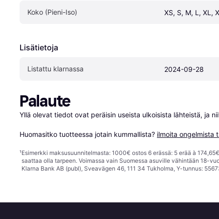
Koko (Pieni-Iso)
XS, S, M, L, XL, 
Lisätietoja
Listattu klarnassa
2024-09-28
Palaute
Yllä olevat tiedot ovat peräisin useista ulkoisista lähteistä, ja 
Huomasitko tuotteessa jotain kummallista? 
ilmoita ongelmista t
¹
Esimerkki maksusuunnitelmasta: 1000€ ostos 6 erässä: 5 erää à 174,65€ 
saattaa olla tarpeen. Voimassa vain Suomessa asuville vähintään 18-vuo
Klarna Bank AB (publ), Sveavägen 46, 111 34 Tukholma, Y-tunnus: 5567