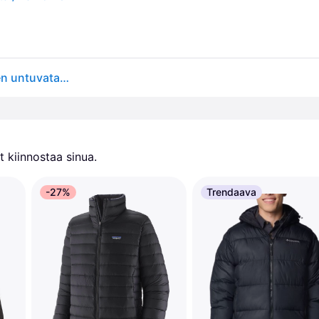
The North Face Men's Aconcagua 3 Hoodie - Miesten untuvatakki talvitakki
 kiinnostaa sinua.
-27%
Trendaava