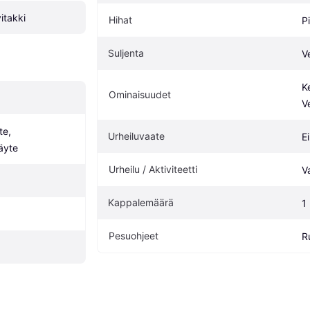
itakki
Hihat
P
Suljenta
V
K
Ominaisuudet
V
e, 
Urheiluvaate
Ei
äyte
Urheilu / Aktiviteetti
V
Kappalemäärä
1
Pesuohjeet
R