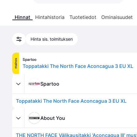
Hinnat
Hintahistoria
Tuotetiedot
Ominaisuudet
Hinta sis. toimituksen
Spartoo
mainos
Toppatakki The North Face Aconcagua 3 EU XL
Spartoo
Toppatakki The North Face Aconcagua 3 EU XL
About You
THE NORTH FACE Välikausitakki 'Aconcagua III' must