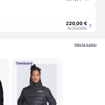
220,00 €
Tai 75,33 €/kk.
Näytä kaikki
Trendaava