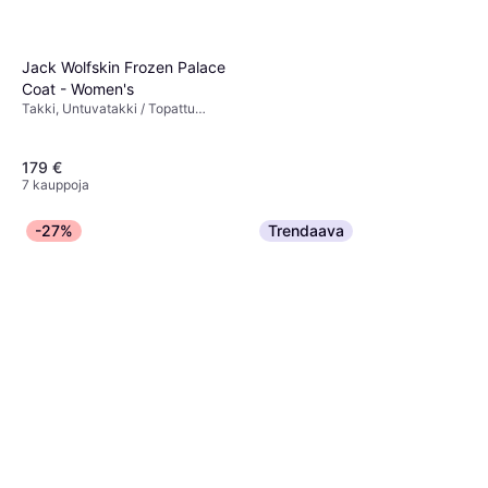
Jack Wolfskin Frozen Palace
Coat - Women's
Takki, Untuvatakki / Topattu
Takki, Yksivärinen, Tuulenpitävä,
Huppu, Taskut
179 €
7 kauppoja
-27%
Trendaava
Only Madison Blush Hw Wide
Jeans - Blue/Light Blue
Farkut, Materiaali: Puuvilla,
Denim
40,79 €
Denimi, Elastaani/Lycra/Spandex
7 kauppoja