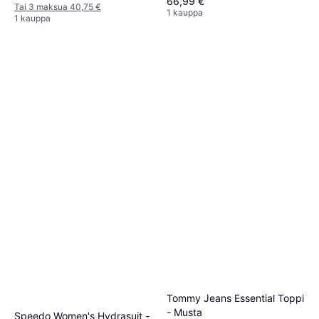
66,99 €
Materiaali: Puuvilla
Tai 3 maksua 40,75 €
1 kauppa
1 kauppa
Tommy Jeans Essential Toppi
- Musta
Speedo Women's Hydrasuit -