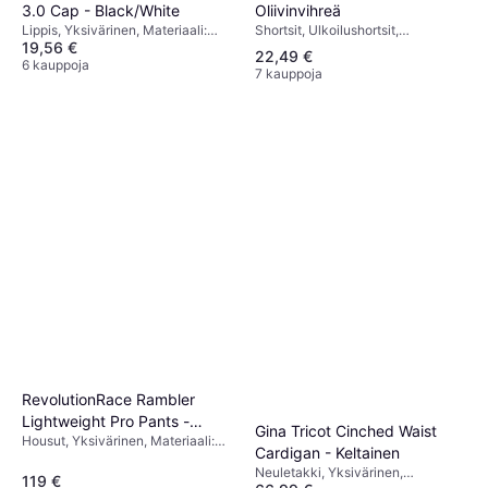
Oliivinvihreä
3.0 Cap - Black/White
Shortsit, Ulkoilushortsit,
Lippis, Yksivärinen, Materiaali:
19,56 €
Cargoshortsit, Maastokuvio,
Polyesteri, Joustava
22,49 €
Ruutukuviollinen, Yksivärinen,
6 kauppoja
7 kauppoja
Materiaali: Kangas, Sametti,
Puuvilla, Polyesteri, Synteettinen,
Säädettävä, Kestävä, Hengittävä
RevolutionRace Rambler
Lightweight Pro Pants -
Gina Tricot Cinched Waist
Housut, Yksivärinen, Materiaali:
Anthracite/Black
Cardigan - Keltainen
Polyesteri, Taskut, Joustava
Neuletakki, Yksivärinen,
119 €