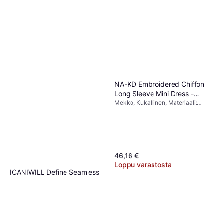
NA-KD Embroidered Chiffon
Long Sleeve Mini Dress -
Mekko, Kukallinen, Materiaali:
White
Sifonki
46,16 €
Loppu varastosta
ICANIWILL Define Seamless
Pocket Shorts - Black
Shortsit, Yksivärinen, Materiaali:
29 €
Elastaani/Lycra/Spandex, Nailon,
Polyamidi, Vettähylkivä, Taskut,
Tai 3 maksua 9,93 €
Saumaton, Joustava, Costaava,
2 kauppoja