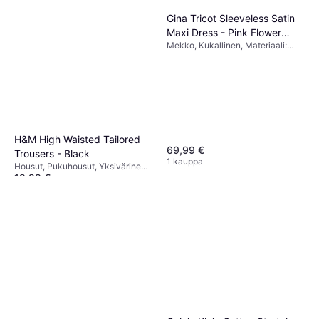
Gina Tricot Sleeveless Satin
Maxi Dress - Pink Flower
Mekko, Kukallinen, Materiaali:
Print
Satiini
H&M High Waisted Tailored
69,99 €
Trousers - Black
1 kauppa
Housut, Pukuhousut, Yksivärinen,
19,99 €
Materiaali:
Elastaani/Lycra/Spandex, Jersey,
Tai 3 maksua 6,85 €
Polyesteri, Taskut
1 kauppa