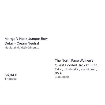
Mango V Neck Jumper Bow
Detail - Cream Neutral
Neuletakki, Yksivärinen,
Materiaali: Villa, Jersey
The North Face Women's
Quest Hooded Jacket - Tnf
Takki, Ulkoilutakki, Yksivärinen,
Black/Foil Grey
95 €
Materiaali: Polyesteri, Taskut,
56,94 €
Vedenpitävä, Tuulenpitävä,
3 kauppoja
1 kauppa
Hengittävä, Huppu, Kestävä