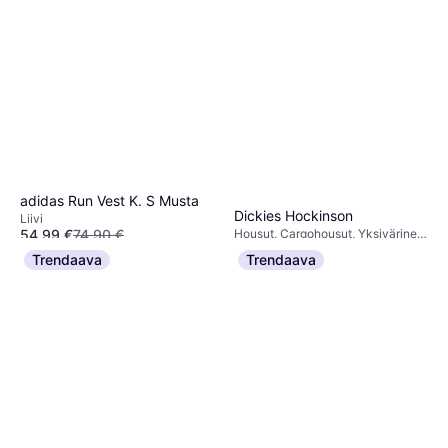
adidas Run Vest K. S Musta
Dickies Hockinson
Liivi
54,99 €
74,90 €
Housut, Cargohousut, Yksivärinen,
44,16 €
Materiaali: Puuvilla, Polyesteri
6 kauppoja
Trendaava
Trendaava
1 kauppa