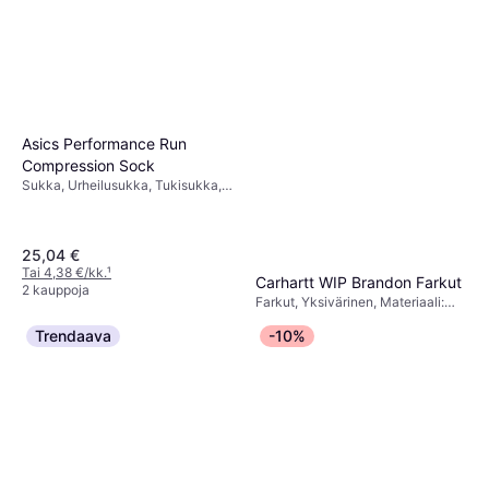
Asics Performance Run
Compression Sock
Sukka, Urheilusukka, Tukisukka,
Polvisukka, Yksivärinen,
Materiaali: Verkko, Nailon,
Polypropeeni,
25,04 €
Elastaani/Lycra/Spandex,
Polyamidi, Puristava
Tai 4,38 €/kk.
¹
Carhartt WIP Brandon Farkut
2 kauppoja
Farkut, Yksivärinen, Materiaali:
79,20 €
Puuvilla, Denimi, Taskut,
Trendaava
-10%
Hengittävä, Kestävä, Korkea
6 kauppoja
mukavuus