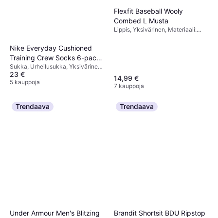
Flexfit Baseball Wooly
Combed L Musta
Lippis, Yksivärinen, Materiaali:
Polyesteri,
Elastaani/Lycra/Spandex, Puuvilla,
Nike Everyday Cushioned
Joustava
Training Crew Socks 6-pack
Sukka, Urheilusukka, Yksivärinen,
- White/Black
23 €
Materiaali: Polyesteri, Puuvilla,
14,99 €
Nailon, Elastaani/Lycra/Spandex,
5 kauppoja
7 kauppoja
Joustava, Hengittävä
Trendaava
Trendaava
Brandit Shortsit BDU Ripstop
Under Armour Men's Blitzing