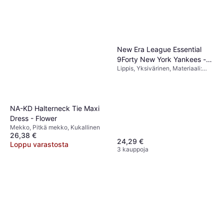
New Era League Essential
9Forty New York Yankees -
Lippis, Yksivärinen, Materiaali:
Black
Puuvilla
NA-KD Halterneck Tie Maxi
Dress - Flower
Mekko, Pitkä mekko, Kukallinen
26,38 €
24,29 €
Loppu varastosta
3 kauppoja