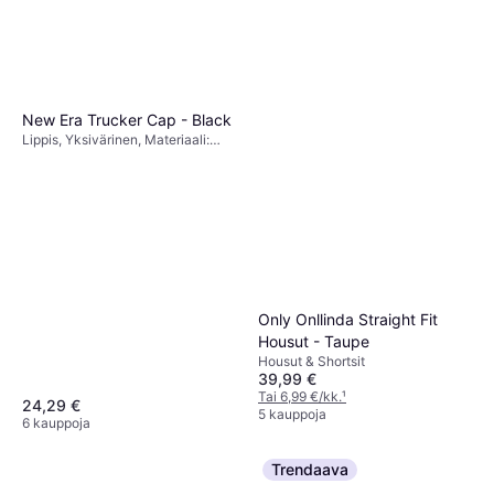
Liukumaton, Korkea mukavuus
New Era Trucker Cap - Black
Lippis, Yksivärinen, Materiaali:
Puuvilla, Polyesteri, Verkko,
Säädettävä
Only Onllinda Straight Fit
Housut - Taupe
Housut & Shortsit
39,99 €
Tai 6,99 €/kk.
¹
24,29 €
5 kauppoja
6 kauppoja
Trendaava