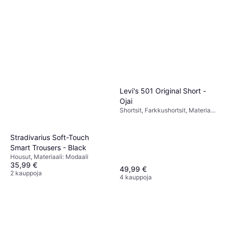
Levi's Ribcage Farkut -
Sininen Denim
Farkut, Yksivärinen, Materiaali:
70 €
Puuvilla, Nahka,
Elastaani/Lycra/Spandex, Denimi,
Tai 3 maksua 23,97 €
Tencel, Hengittävä, Taskut
6 kauppoja
Levi's 501 Original Short -
Ojai
Shortsit, Farkkushortsit, Materiaali:
Denimi, Puuvilla, Taskut
Stradivarius Soft-Touch
Smart Trousers - Black
Housut, Materiaali: Modaali
35,99 €
49,99 €
2 kauppoja
4 kauppoja