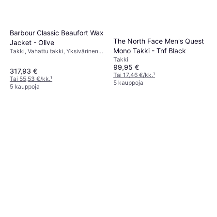
Barbour Classic Beaufort Wax
The North Face Men's Quest
Jacket - Olive
Mono Takki - Tnf Black
Takki, Vahattu takki, Yksivärinen,
Materiaali: Vaha, Sametti,
Takki
Polyesteri, Vahattu, Vuorattu,
99,95 €
317,93 €
Tuulenpitävä, Taskut,
Tai 17,46 €/kk.
¹
Tai 55,53 €/kk.
¹
Vettähylkivä, Irrotettava Huppu
5 kauppoja
5 kauppoja