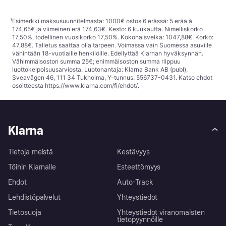
¹
Esimerkki maksusuunnitelmasta: 1000€ ostos 6 erässä: 5 erää à
174,65€ ja viimeinen erä 174,63€. Kesto: 6 kuukautta. Nimelliskorko
17,50%, todellinen vuosikorko 17,50%. Kokonaisvelka: 1047,88€. Korko:
47,88€. Talletus saattaa olla tarpeen. Voimassa vain Suomessa asuville
vähintään 18-vuotiaille henkilöille. Edellyttää Klarnan hyväksynnän.
Vähimmäisoston summa 25€; enimmäisoston summa riippuu
luottokelpoisuusarviosta. Luotonantaja: Klarna Bank AB (publ),
Sveavägen 46, 111 34 Tukholma, Y-tunnus: 556737-0431. Katso ehdot
osoitteesta
https://www.klarna.com/fi/ehdot/
.
Klarna
Tietoja meistä
Kestävyys
Töihin Klarnalle
Esteettömyys
Ehdot
Auto-Track
Lehdistöpalvelut
Yhteystiedot
Tietosuoja
Yhteystiedot viranomaisten
tietopyynnöille