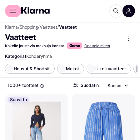
Kuluttajille
Yrityksille
Klarna
/
Shopping
/
Vaatteet
/
Vaatteet
Vaatteet
Kokeile joustavia maksuja kanssa
Opettele miten
Kategoriat
Kohderyhmä
Housut & Shortsit
Mekot
Ulkoiluvaatteet
1000+ tuotteet
Suodatin
Suosio
Suosittu