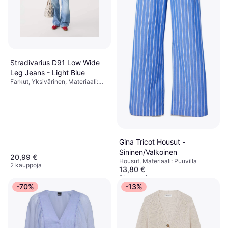
Stradivarius D91 Low Wide
Leg Jeans - Light Blue
Farkut, Yksivärinen, Materiaali:
Puuvilla, Denimi
Gina Tricot Housut -
Sininen/Valkoinen
20,99 €
Housut, Materiaali: Puuvilla
2 kauppoja
13,80 €
2 kauppoja
-70%
-13%