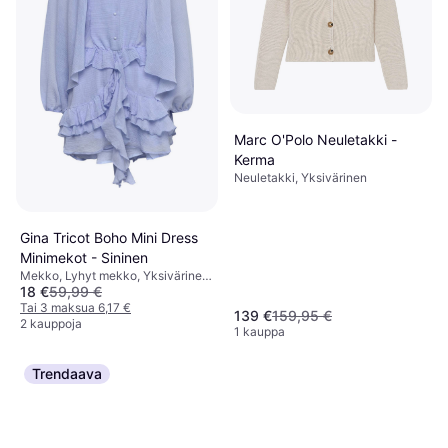
Marc O'Polo Neuletakki -
Kerma
Neuletakki, Yksivärinen
Gina Tricot Boho Mini Dress
Minimekot - Sininen
Mekko, Lyhyt mekko, Yksivärinen,
18 €
59,99 €
Materiaali: Polyamidi
Tai 3 maksua 6,17 €
139 €
159,95 €
2 kauppoja
1 kauppa
Trendaava