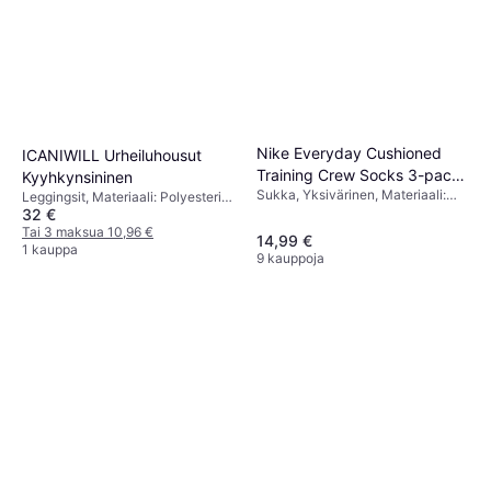
Nike Everyday Cushioned
ICANIWILL Urheiluhousut
Training Crew Socks 3-pack
Kyyhkynsininen
Sukka, Yksivärinen, Materiaali:
- White/Black
Leggingsit, Materiaali: Polyesteri,
Polyesteri, Nailon,
32 €
Elastaani/Lycra/Spandex,
Elastaani/Lycra/Spandex, Puuvilla,
Joustava, Saumaton
Tai 3 maksua 10,96 €
14,99 €
Hengittävä
1 kauppa
9 kauppoja