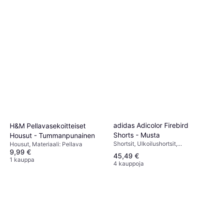
adidas Adicolor Firebird
H&M Pellavasekoitteiset
Shorts - Musta
Housut - Tummanpunainen
Shortsit, Ulkoilushortsit,
Housut, Materiaali: Pellava
Chinoshortsit, Joggershortsit,
9,99 €
45,49 €
Yksivärinen, Materiaali: Polyesteri,
1 kauppa
4 kauppoja
Säädettävä, Hengittävä, Joustava,
Taskut, Vuorattu, Konepestävä