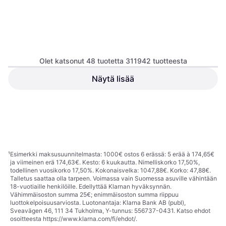
Olet katsonut 48 tuotetta 311942 tuotteesta
Vero Moda Välikausitakki
Näytä lisää
VMMALOU Kitti -
Mango Farkut Danila -
Takki, Yksivärinen, Materiaali:
Tummabeige/Musta
Vaaleansininen
Polyesteri, Vedenpitävä
Farkut, Yksivärinen, Materiaali:
29,90 €
34,90 €
Denimi, Puuvilla
39,90 €
47,90 €
2 kauppoja
4 kauppoja
1
2
3
...
783
...
1563
¹
Esimerkki maksusuunnitelmasta: 1000€ ostos 6 erässä: 5 erää à 174,65€
ja viimeinen erä 174,63€. Kesto: 6 kuukautta. Nimelliskorko 17,50%,
todellinen vuosikorko 17,50%. Kokonaisvelka: 1047,88€. Korko: 47,88€.
Talletus saattaa olla tarpeen. Voimassa vain Suomessa asuville vähintään
18-vuotiaille henkilöille. Edellyttää Klarnan hyväksynnän.
Vähimmäisoston summa 25€; enimmäisoston summa riippuu
luottokelpoisuusarviosta. Luotonantaja: Klarna Bank AB (publ),
Sveavägen 46, 111 34 Tukholma, Y-tunnus: 556737-0431. Katso ehdot
osoitteesta
https://www.klarna.com/fi/ehdot/
.