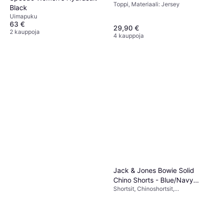
Toppi, Materiaali: Jersey
Black
Uimapuku
63 €
29,90 €
2 kauppoja
4 kauppoja
Jack & Jones Bowie Solid
Chino Shorts - Blue/Navy
Shortsit, Chinoshortsit,
Blazer
Yksivärinen, Materiaali:
Elastaani/Lycra/Spandex, Puuvilla,
Joustava