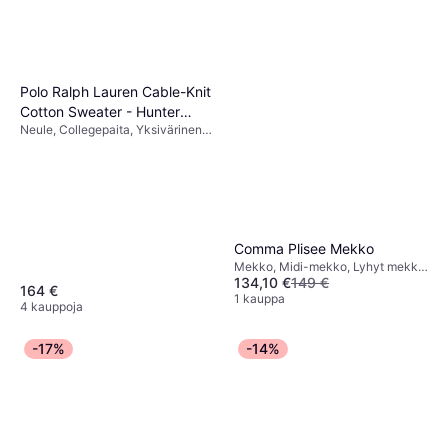
Polo Ralph Lauren Cable-Knit
Cotton Sweater - Hunter
Neule, Collegepaita, Yksivärinen,
Navy
Materiaali: Puuvilla
Comma Plisee Mekko
Mekko, Midi-mekko, Lyhyt mekko,
134,10 €
149 €
Pitkä mekko, Yksivärinen,
164 €
Materiaali: Polyesteri, Satiini
1 kauppa
4 kauppoja
-17%
-14%