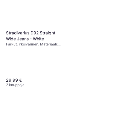
Stradivarius D92 Straight
Wide Jeans - White
Farkut, Yksivärinen, Materiaali:
Puuvilla
29,99 €
2 kauppoja
Only Juicy High Waist Wide
Leg Jeans - Blue/Medium
Farkut, Materiaali: Puuvilla,
Blue Denim
45,89 €
Denimi, Elastaani/Lycra/Spandex
6 kauppoja